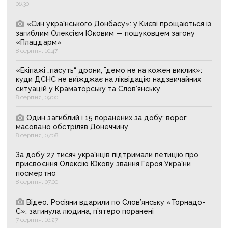
06:30
«Син українського Донбасу»: у Києві прощаються із
загиблим Олексієм Юковим — пошуковцем загону
«Плацдарм»
8 серпня, 10:47
«Екіпажі „пасуть“ дрони, їдемо не на кожен виклик»:
куди ДСНС не виїжджає на ліквідацію надзвичайних
ситуацій у Краматорську та Слов’янську
8 серпня, 09:00
Один загиблий і 15 поранених за добу: ворог
масовано обстріляв Донеччину
8 серпня, 07:08
За добу 27 тисяч українців підтримали петицію про
присвоєння Олексію Юкову звання Героя України
посмертно
8 серпня, 07:00
Відео. Росіяни вдарили по Слов’янську «Торнадо-
С»: загинула людина, п’ятеро поранені
7 серпня, 16:27