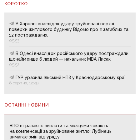
КОРОТКО
У Харкові внаслідок удару зруйновані верхні
поверхи житлового будинку Відомо про 2 загиблих та
12 постраждалих.
05:53
В Одесі внаслідок російського удару постраждали
щонайменше 6 людей — начальник МВА Лисак
05:52
ГУР уразила Ільський НПЗ у Краснодарському краї
8 серпня, 12:49
ОСТАННІ НОВИНИ
ВПО втрачають виплати та місяцями чекають
на компенсації за зруйноване житло: Лубінець
вимагає змін від уряду