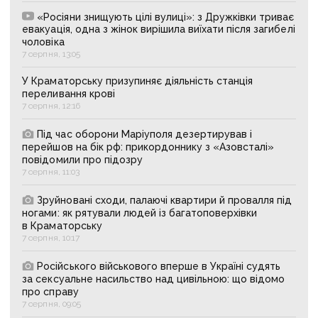
«Росіяни знищують цілі вулиці»: з Дружківки триває
евакуація, одна з жінок вирішила виїхати після загибелі
чоловіка
7 серпня, 13:05
У Краматорську призупиняє діяльність станція
переливання крові
7 серпня, 12:16
Під час оборони Маріуполя дезертирував і
перейшов на бік рф: прикордоннику з «Азовсталі»
повідомили про підозру
7 серпня, 11:03
Зруйновані сходи, палаючі квартири й провалля під
ногами: як рятували людей із багатоповерхівки
в Краматорську
7 серпня, 10:17
Російського військового вперше в Україні судять
за сексуальне насильство над цивільною: що відомо
про справу
7 серпня, 09:05