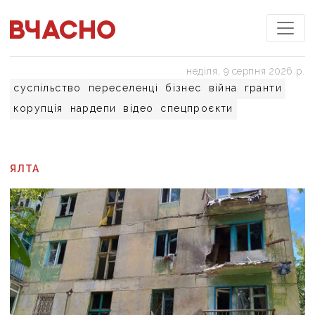
неділя, 9 серпня 2026 р.
суспільство
переселенці
бізнес
війна
гранти
корупція
нардепи
відео
спецпроєкти
ЯЛТА