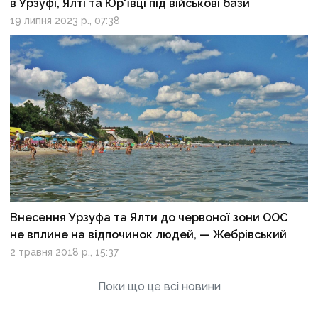
в Урзуфі, Ялті та Юр'ївці під військові бази
19 липня 2023 р., 07:38
Внесення Урзуфа та Ялти до червоної зони ООС
не вплине на відпочинок людей, — Жебрівський
2 травня 2018 р., 15:37
Поки що це всі новини