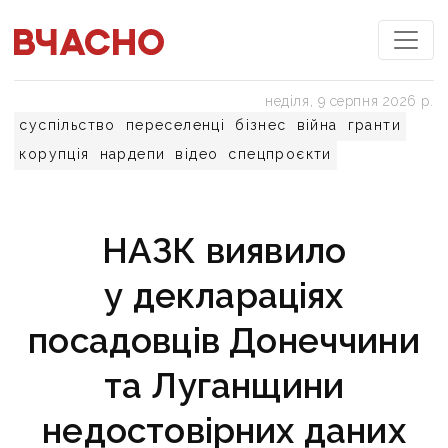
неділя, 9 серпня 2026 р.
суспільство
переселенці
бізнес
війна
гранти
корупція
нардепи
відео
спецпроєкти
НАЗК виявило
у деклараціях
посадовців Донеччини
та Луганщини
недостовірних даних