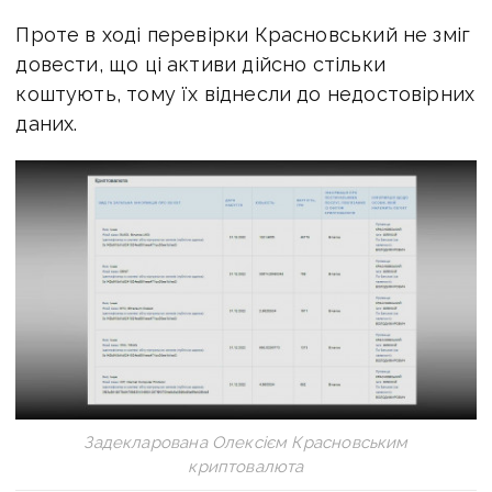
Проте в ході перевірки Красновський не зміг
довести, що ці активи дійсно стільки
коштують, тому їх віднесли до недостовірних
даних.
Задекларована Олексієм Красновським
криптовалюта