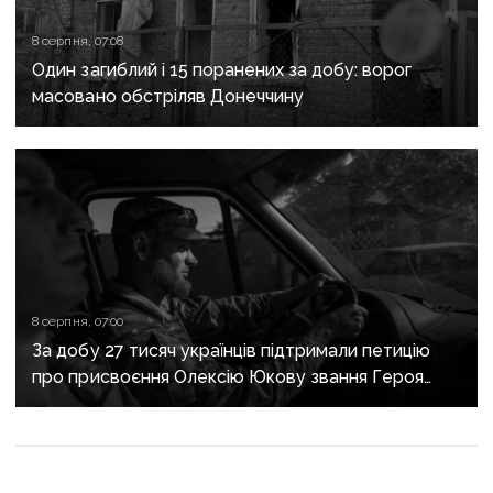
8 серпня, 07:08
Один загиблий і 15 поранених за добу: ворог
масовано обстріляв Донеччину
8 серпня, 07:00
За добу 27 тисяч українців підтримали петицію
про присвоєння Олексію Юкову звання Героя
України посмертно