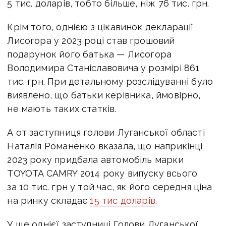
5 тис. доларів, тобто більше, ніж 76 тис. грн.
Крім того, однією з цікавинок декларації
Лисогора у 2023 році став грошовий
подарунок його батька — Лисогора
Володимира Станіславовича у розмірі 861
тис. грн. При детальному розслідуванні було
виявлено, що батьки керівника, ймовірно,
не мають таких статків.
А от заступниця голови Луганської області
Наталія Романенко вказала, що наприкінці
2023 року придбала автомобіль марки
TOYOTA CAMRY 2014 року випуску всього
за 10 тис. грн у той час, як його середня ціна
на ринку складає
15 тис доларів
.
У ще однієї заступниці Голови Луганської