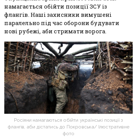
намагається обійти позиції ЗСУ із
флангів. Наші захисники вимушені
паралельно під час оборони будувати
нові рубежі, аби стримати ворога.
Росіяни намагаються обійти українські позиції з
флангів, аби дістатись до Покровська/ Ілюстративне
фото