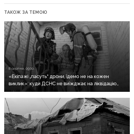
ТАКОЖ ЗА ТЕМОЮ
8 серпня, 09:00
«Екіпажі „пасуть“ дрони, їдемо не на кожен
виклик»: куди ДСНС не виїжджає на ліквідацію
надзвичайних ситуацій у Краматорську
та Слов’янську