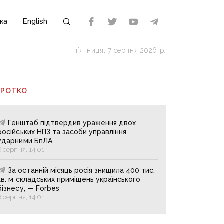
ка
English
пʼятниця, 7 серпня 2026 р.
ОРОТКО
Генштаб підтвердив ураження двох
російських НПЗ та засоби управління
ударними БпЛА.
6 серпня, 14:01
За останній місяць росія знищила 400 тис.
кв. м складських приміщень українського
бізнесу, — Forbes
6 серпня, 14:01