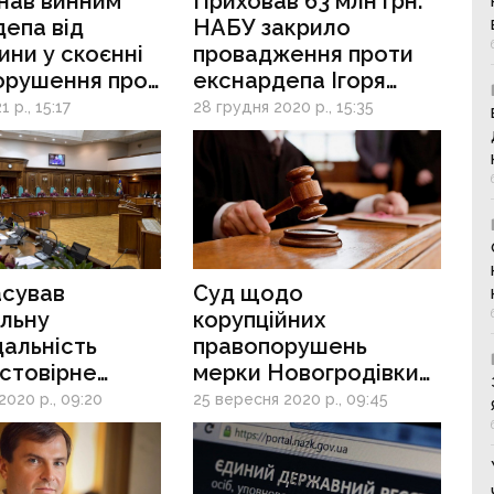
нав винним
Приховав 63 млн грн:
епа від
НАБУ закрило
ни у скоєнні
провадження проти
орушення про
екснардепа Ігоря
т інтересів
Шкірі
1 р., 15:17
28 грудня 2020 р., 15:35
асував
Суд щодо
льну
корупційних
дальність
правопорушень
стовірне
мерки Новогродівки
ування
перенесли
2020 р., 09:20
25 вересня 2020 р., 09:45
бавив НАЗК
ажень — ЗМІ