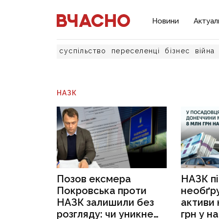
Новини
Актуал
суспільство
переселенці
бізнес
війна
НАЗК
Позов ексмера
НАЗК п
Покровська проти
необґр
НАЗК залишили без
активи 
розгляду: чи уникне
грн у н