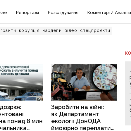
ьне
Репортажі
Розслідування
Коментарі / Аналіти
гранти
корупція
нардепи
відео
спецпроєкти
К
ідозрює
Заробити на війні:
унтовані
як Департамент
на понад 8 млн
екології ДонОДА
ачальника
ймовірно переплатив