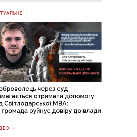
КТУАЛЬНЕ
оброволець через суд
амагається отримати допомогу
ід Світлодарської МВА:
к громада руйнує довіру до влади
ІДЕО