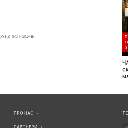
о це всі новини
Ч
с
м
ПРО НАС
Т
ПАРТНЕРИ