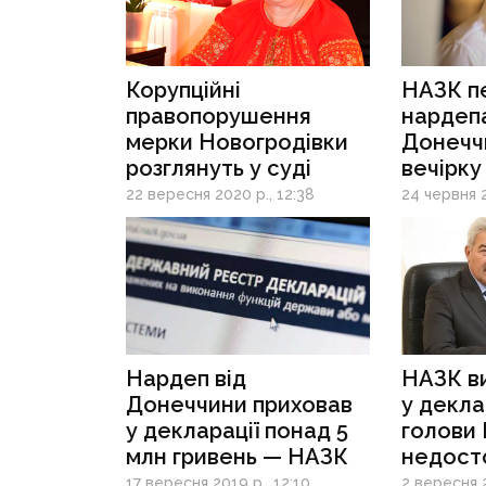
Корупційні
НАЗК п
правопорушення
нардепа
мерки Новогродівки
Донечч
розглянуть у суді
вечірку
у Москв
22 вересня 2020 р., 12:38
24 червня 2
Нардеп від
НАЗК в
Донеччини приховав
у декла
у декларації понад 5
голови
млн гривень — НАЗК
недост
інформа
17 вересня 2019 р., 12:10
2 вересня 2