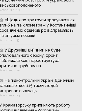
на Донеччині розстріляли українського
військовополоненого
6 серпня, 12:43
«Щодня по три групи просуваються
вглиб на пів кілометра»: у Костянтинівці
досвідчених офіцерів рф відправляють
на штурми позицій
6 серпня, 11:35
У Дружківці цієї зими не буде
опалювального сезону: фронт
наближається, інфраструктура
критично зруйнована
6 серпня, 10:20
На підконтрольній Україні Донеччині
залишаються 115 тисяч людей:
як триває евакуація
6 серпня, 09:54
У Краматорську припиняють роботу
чотири відділення «Укрпошти»