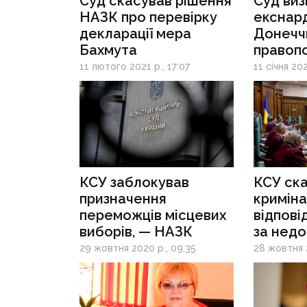
Суд скасував рішення
Суд виз
НАЗК про перевірку
екснард
декларації мера
Донеччи
Бахмута
правоп
конфлік
11 лютого 2021 р., 17:07
11 січня 202
КСУ заблокував
КСУ ск
призначення
криміна
переможців місцевих
відпові
виборів, — НАЗК
за недо
деклар
29 жовтня 2020 р., 09:35
28 жовтня 
та поз
повнов