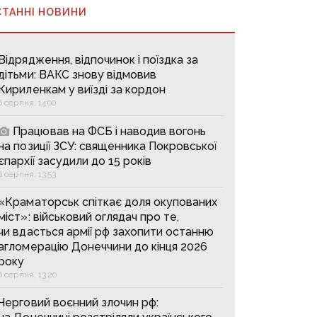
СТАННІ НОВИНИ
Відрядження, відпочинок і поїздка за
дітьми: ВАКС знову відмовив
Кириленкам у виїзді за кордон
6 серпня, 14:00
Працював на ФСБ і наводив вогонь
на позиції ЗСУ: священника Покровської
єпархії засудили до 15 років
6 серпня, 13:53
«Краматорськ спіткає доля окупованих
міст»: військовий оглядач про те,
чи вдасться армії рф захопити останню
агломерацію Донеччини до кінця 2026
року
6 серпня, 13:20
Черговий воєнний злочин рф: