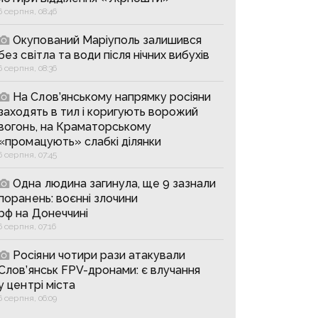
6 серпня, 08:46
Окупований Маріуполь залишився
без світла та води після нічних вибухів
6 серпня, 08:36
На Слов’янському напрямку росіяни
заходять в тил і коригують ворожий
вогонь, на Краматорському
«промацують» слабкі ділянки
6 серпня, 07:45
Одна людина загинула, ще 9 зазнали
поранень: воєнні злочини
рф на Донеччині
6 серпня, 07:16
Росіяни чотири рази атакували
Слов’янськ FPV-дронами: є влучання
у центрі міста
6 серпня, 06:09