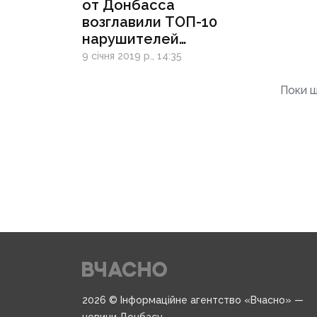
от Донбасса
возглавили ТОП-10
нарушителей
антикоррупционного
9 січня 2019 р., 14:35
законодательства
Поки щ
2026 © Інформаційне агентство «Вчасно» —
новини Донбасу.