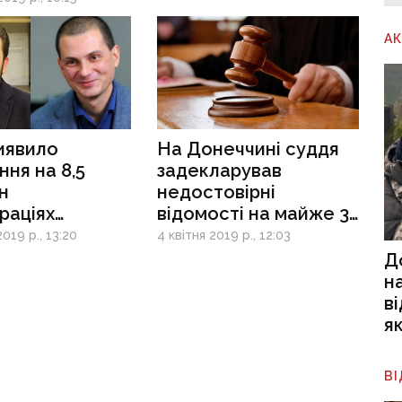
А
иявило
На Донеччині суддя
ня на 8,5
задекларував
н
недостовірні
раціях
відомості на майже 3
в: серед них
млн грн
019 р., 13:20
4 квітня 2019 р., 12:03
ці від Донбасу
Д
н
в
я
В