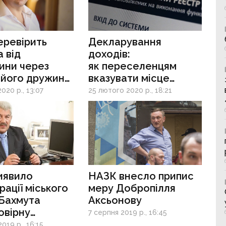
еревірить
Декларування
 від
доходів:
ини через
як переселенцям
 його дружини
вказувати місце
і
реєстрації
020 р., 13:07
25 лютого 2020 р., 18:21
иявило
НАЗК внесло припис
рації міського
меру Добропілля
 Бахмута
Аксьонову
овірну
7 серпня 2019 р., 16:45
цію на 63 млн
019 р., 16:15