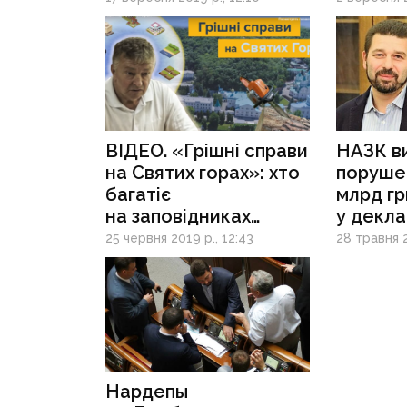
грн
ВІДЕО. «Грішні справи
НАЗК в
на Святих горах»: хто
порушен
багатіє
млрд гр
на заповідниках
у декла
Донеччини —
нардепі
25 червня 2019 р., 12:43
28 травня 2
розслідування
і обран
Нардепы