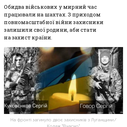
Обидва військових у мирний час
працювали на шахтах. З приходом
повномасштабної війни захисники
залишили свої родини, аби стати
на захист країни.
На фронті загинуло двоє захисників з Луганщини/
Колаж "Вчасно"