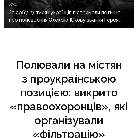
07:00
За добу 27 тисяч українців підтримали петицію
про присвоєння Олексію Юкову звання Героя
України посмертно
Полювали на містян
з проукраїнською
позицією: викрито
«правоохоронців», які
організували
«фільтрацію»