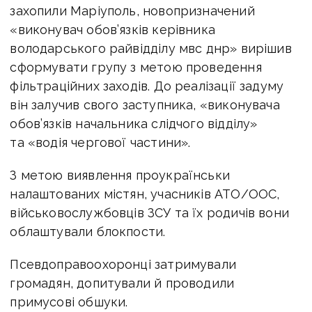
захопили Маріуполь, новопризначений
«виконувач обов’язків керівника
володарського райвідділу мвс днр» вирішив
сформувати групу з метою проведення
фільтраційних заходів. До реалізації задуму
він залучив свого заступника, «виконувача
обов’язків начальника слідчого відділу»
та «водія чергової частини».
З метою виявлення проукраїнськи
налаштованих містян, учасників АТО/ООС,
військовослужбовців ЗСУ та їх родичів вони
облаштували блокпости.
Псевдоправоохоронці затримували
громадян, допитували й проводили
примусові обшуки.