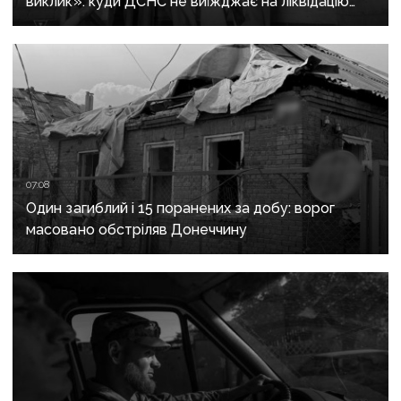
виклик»: куди ДСНС не виїжджає на ліквідацію
надзвичайних ситуацій у Краматорську
та Слов’янську
07:08
Один загиблий і 15 поранених за добу: ворог
масовано обстріляв Донеччину