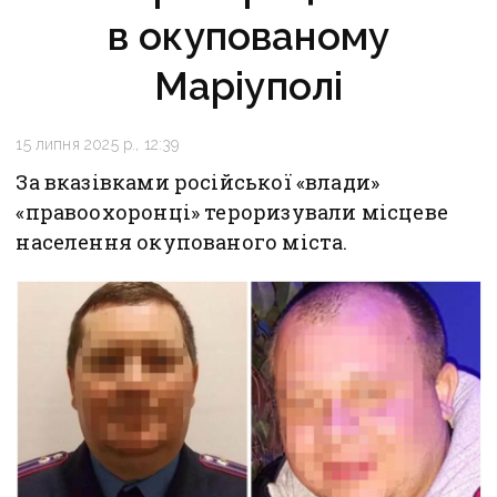
в окупованому
Маріуполі
15 липня 2025 р., 12:39
За вказівками російської «влади»
«правоохоронці» тероризували місцеве
населення окупованого міста.