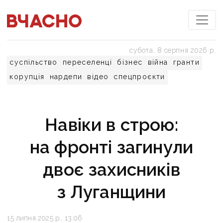
субота, 8 серпня 2026 р.
суспільство
переселенці
бізнес
війна
гранти
корупція
нардепи
відео
спецпроєкти
Навіки в строю:
на фронті загинули
двоє захисників
з Луганщини
15 липня 2025 р., 13:06