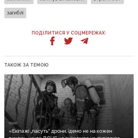
загиблі
ПОДІЛИТИСЯ У СОЦМЕРЕЖАХ:
ТАКОЖ ЗА ТЕМОЮ
09:00
«Екіпажі „пасуть“ дрони, їдемо не на кожен