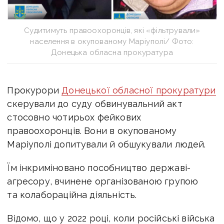
Судитимуть правоохоронців, які «фільтрували»
населення в окупованому Маріуполі/ Фото:
Донецька обласна прокуратура
Прокурори
Донецької обласної прокуратури
скерували до суду обвинувальний акт
стосовно чотирьох фейкових
правоохоронців. Вони в окупованому
Маріуполі допитували й обшукували людей.
Їм інкриміновано пособництво державі-
агресору, вчинене організованою групою
та колабораційна діяльність.
Відомо, що у 2022 році, коли російські війська