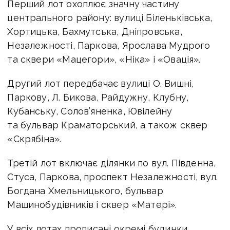
Перший лот охоплює значну частину
центрального району: вулиці Біленьківська,
Хортицька, Бахмутська, Дніпровська,
Незалежності, Паркова, Ярослава Мудрого
та сквери «Мацегори», «Ніка» і «Овація».
Другий лот передбачає вулиці О. Вишні,
Паркову, Л. Бикова, Райдужну, Клубну,
Кубанську, Солов’яненка, Ювілейну
та бульвар Краматорський, а також сквер
«Скрябіна».
Третій лот включає ділянки по вул. Південна,
Стуса, Паркова, проспект Незалежності, вул.
Богдана Хмельницького, бульвар
Машинобудівників і сквер «Матері».
У всіх лотах прописані окремі будинки