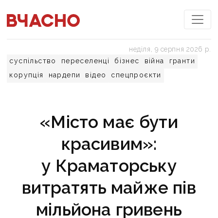
неділя, 9 серпня 2026 р.
суспільство
переселенці
бізнес
війна
гранти
корупція
нардепи
відео
спецпроєкти
«Місто має бути
красивим»:
у Краматорську
витратять майже пів
мільйона гривень