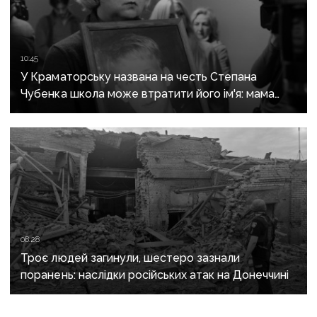
10:45
У Краматорську названа на честь Степана
Чубенка школа може втратити його ім'я: мама
загиблого героя розповіла про рішення влади
08:28
Троє людей загинули, шестеро зазнали
поранень: наслідки російських атак на Донеччині