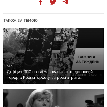
ТАКОЖ ЗА ТЕМОЮ
13:00
Дефіцит ППО на тлі масованих атак, дроновий
терор в Краматорську, загроза втрати
Костянтинівки та прощання з Олексієм Юковим:
важливе за тиждень