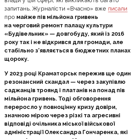
влади у цій сфері, які викликають багато
запитань. Журналісти «Вчасно» вже
писали
про
майже пів мільйона гривень
на черговий ремонт палацу культури
«Будівельник» — довгобуду, який із 2016
року так і не відкрився для громади, але
стабільно з’являється в бюджетних планах
щороку.
У 2023 році Краматорськ пережив ще один
резонансний скандал — через закупівлю
саджанців троянд і платанів на понад пів
мільйона гривень. Тоді обговорення
переросло у повноцінну кризу довіри,
значною мірою через різкі та агресивні
відповіді очільника міської військової
адміністрації Олександра Гончаренка, які