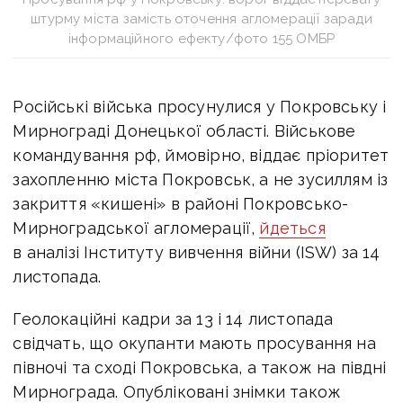
штурму міста замість оточення агломерації заради
інформаційного ефекту/фото 155 ОМБР
Російські війська просунулися у Покровську і
Мирнограді Донецької області. Військове
командування рф, ймовірно, віддає пріоритет
захопленню міста Покровськ, а не зусиллям із
закриття «кишені» в районі Покровсько-
Мирноградської агломерації,
йдеться
в аналізі Інституту вивчення війни (ISW) за 14
листопада.
Геолокаційні кадри за 13 і 14 листопада
свідчать, що окупанти мають просування на
півночі та сході Покровська, а також на півдні
Мирнограда. Опубліковані знімки також