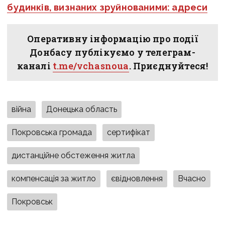
будинків, визнаних зруйнованими: адреси
Оперативну інформацію про події
Донбасу публікуємо у телеграм-
каналі
t.me/vchasnoua
. Приєднуйтеся!
війна
Донецька область
Покровська громада
сертифікат
дистанційне обстеження житла
компенсація за житло
євідновлення
Вчасно
Покровськ