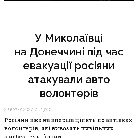
дорожче за його залишкову вартість
У Миколаївці
на Донеччині під час
евакуації росіяни
атакували авто
волонтерів
2 червня 2026 р., 13:00
Росіяни вже не вперше цілять по автівках
волонтерів, які вивозять цивільних
з небезпечної зони.