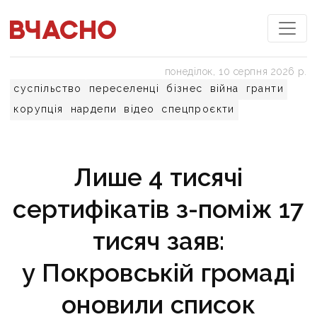
понеділок, 10 серпня 2026 р.
суспільство
переселенці
бізнес
війна
гранти
корупція
нардепи
відео
спецпроєкти
Лише 4 тисячі
сертифікатів з-поміж 17
тисяч заяв:
у Покровській громаді
оновили список