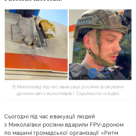
В Миколаївці під час евакуації росіяни атакували
дроном авто волонтерів/ Скриншоти із відео
Сьогодні під час евакуації людей
з Миколаївки росіяни вдарили FPV-дроном
по машині громадської організації «Ритм