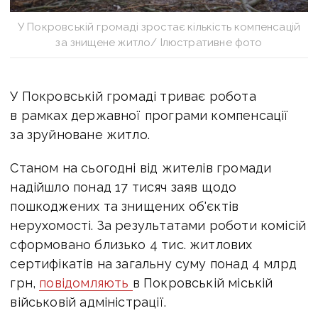
У Покровській громаді зростає кількість компенсацій
за знищене житло/ Ілюстративне фото
У Покровській громаді триває робота
в рамках державної програми компенсації
за зруйноване житло.
Станом на сьогодні від жителів громади
надійшло понад 17 тисяч заяв щодо
пошкоджених та знищених об'єктів
нерухомості. За результатами роботи комісій
сформовано близько 4 тис. житлових
сертифікатів на загальну суму понад 4 млрд
грн,
повідомляють
в Покровській міській
військовій адміністрації.