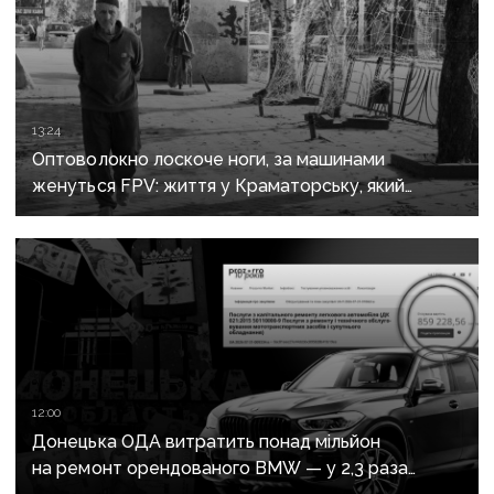
13:24
Оптоволокно лоскоче ноги, за машинами
женуться FPV: життя у Краматорську, який
росіяни вбивають авіацією
12:00
Донецька ОДА витратить понад мільйон
на ремонт орендованого BMW — у 2,3 раза