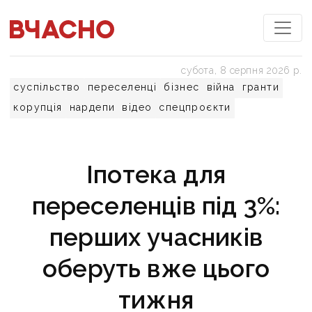
субота, 8 серпня 2026 р.
суспільство
переселенці
бізнес
війна
гранти
корупція
нардепи
відео
спецпроєкти
Іпотека для
переселенців під 3%:
перших учасників
оберуть вже цього
тижня