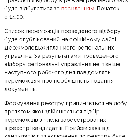
Трансляція відбору в режимі реального часу
буде відбуватися за
посиланням
. Початок
о 14:00.
Список переможців проведеного відбору
буде опублікований на офіційному сайті
Держмолодьжитла і його регіональних
управлінь. За результатами проведеного
відбору регіональні управління не пізніше
наступного робочого дня повідомлять
переможцям про необхідність подання
документів.
Формування реєстру припиняється на добу,
протягом якої здійснюється відбір
переможців з числа зареєстрованих
в реєстрі кандидатів. Прийом заяв від
кандидатів для включення до реєстру буде