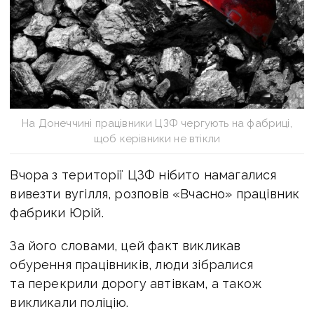
На Донеччині працівники ЦЗФ чергують на фабриці,
щоб керівники не втікли
Вчора з території ЦЗФ нібито намагалися
вивезти вугілля, розповів «Вчасно» працівник
фабрики Юрій.
За його словами, цей факт викликав
обурення працівників, люди зібралися
та перекрили дорогу автівкам, а також
викликали поліцію.