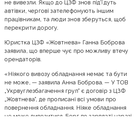
не вивезли. Якщо до ЦЗФ знов під'їдуть
автівки, чергові зателефонують іншим
працівникам, та люди знов зберуться, щоб
перекрити дорогу.
Юристка ЦЗФ «Жовтнева» Ганна Боброва
заявила, що вперше чує про можливу втечу
орендаторів.
«Ніякого вивозу обладнання немає та бути
не може, — заявила Анна Боброва. — У ТОВ
„Укрвуглезбагачення груп“ є договір з ЦЗФ
„Жовтнева“, де прописані всі умови про
повернення обладнання. Ніяке обладнання
не може вивозитися. Борг по зарплаті наразі
складає 2 місяці, та до 10 серпня орендатор
обіцяє виплатити його. Чи виконає він