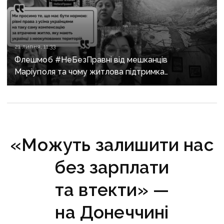
21 липня, 11:33
Флешмоб #НеБезПравні від мешканців
Маріуполя та чому житлова підтримка
не замінила компенсацію за житло на ТОТ
«Можуть залишити нас
без зарплати
та втекти» —
на Донеччині