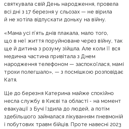
святкувала свій День народження, провела
всі дні з 17 березня у сльозах — не вірила
й не хотіла відпускати доньку на війну.
«Мама усі п’ять днів плакала, мало того,
що в неї життя поруйноване через війну, так
ще й дитина з розуму зійшла. Але коли її вся
медична частина привітала з Днем
народження телефоном — заспокоїлася, мамі
трохи полегшало», — з посмішкою розповідає
Катя.
Ще до березня Катерина майже спокійно
несла службу в Києві та області - на момент
евакуації з Бучі їздила до людей, а потім
здебільшого займалася лікуванням пневмоній
і побутових травм бійців. Проте навесні 2023