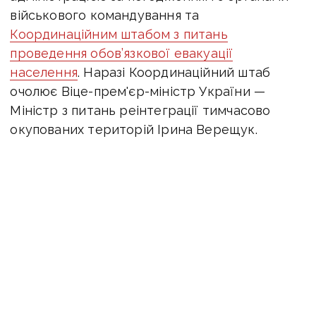
військового командування та
Координаційним штабом з питань
проведення обов’язкової евакуації
населення
. Наразі Координаційний штаб
очолює Віце-прем'єр-міністр України —
Міністр з питань реінтеграції тимчасово
окупованих територій Ірина Верещук.
Рішення має містити інформацію про строки
проведення евакуації, збірні та приймальні
пункти евакуації, контактні дані осіб таких
пунктів, а також державні органи, їх
територіальні підрозділи, що залучаються
до проведення евакуації.
Передбачено, що
евакуація дитини
здійснюється за супроводом одного