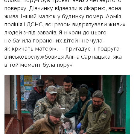
блоки, поруч був провал вниз з четвертого
поверху. Дівчинку відвезли в лікарню, вона
жива. Інший малюк у будинку помер. Армія,
поліція і ДСНС, всі разом видряпували живих
людей з-під завалів. Я ніколи до цього
не бачила поранених дітей і не чула,
як кричать матері», — пригадує її подруга,
військовослужбовиця Аліна Сарнацька, яка
в той момент була поруч.