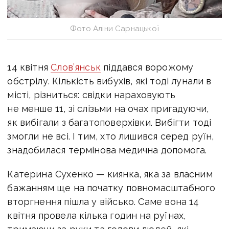
Фото Аліни Сарнацької
14 квітня
Слов’янськ
піддався ворожому
обстрілу. Кількість вибухів, які тоді лунали в
місті, різниться: свідки нараховують
не менше 11, зі слізьми на очах пригадуючи,
як вибігали з багатоповерхівки. Вибігти тоді
змогли не всі. І тим, хто лишився серед руїн,
знадобилася термінова медична допомога.
Катерина Сухенко — киянка, яка за власним
бажанням ще на початку повномасштабного
вторгнення пішла у військо. Саме вона 14
квітня провела кілька годин на руїнах,