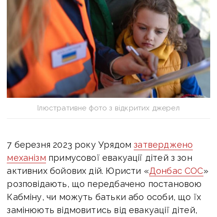
Ілюстративне фото з відкритих джерел
7 березня 2023 року Урядом
затверджено
механізм
примусової евакуації дітей з зон
активних бойових дій. Юристи «
Донбас СОС
»
розповідають, що передбачено постановою
Кабміну, чи можуть батьки або особи, що їх
замінюють відмовитись від евакуації дітей,