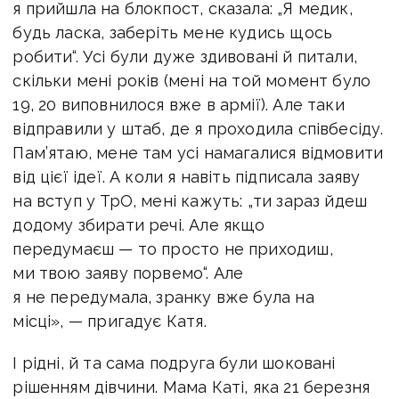
я прийшла на блокпост, сказала: „Я медик,
будь ласка, заберіть мене кудись щось
робити“. Усі були дуже здивовані й питали,
скільки мені років (мені на той момент було
19, 20 виповнилося вже в армії). Але таки
відправили у штаб, де я проходила співбесіду.
Пам’ятаю, мене там усі намагалися відмовити
від цієї ідеї. А коли я навіть підписала заяву
на вступ у ТрО, мені кажуть: „ти зараз йдеш
додому збирати речі. Але якщо
передумаєш — то просто не приходиш,
ми твою заяву порвемо“. Але
я не передумала, зранку вже була на
місці», — пригадує Катя.
І рідні, й та сама подруга були шоковані
рішенням дівчини. Мама Каті, яка 21 березня