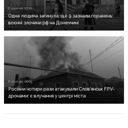
6 серпня, 07:16
Одна людина загинула, ще 9 зазнали поранень:
воєнні злочини рф на Донеччині
6 серпня, 06:09
Росіяни чотири рази атакували Слов’янськ FPV-
дронами: є влучання у центрі міста