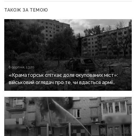
ТАКОЖ ЗА ТЕМОЮ
6 серпня, 13:20
«Краматорськ спіткає доля окупованих міст»:
військовий оглядач про те, чи вдасться армії
рф захопити останню агломерацію Донеччини до
кінця 2026 року