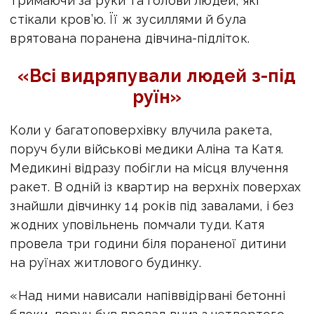
тримаючи за руки та голови людей, які
стікали кров’ю. Її ж зусиллями й була
врятована поранена дівчина-підліток.
«Всі видряпували людей з-під
руїн»
Коли у багатоповерхівку влучила ракета,
поруч були військові медики Аліна та Катя.
Медикині відразу побігли на місця влучення
ракет. В одній із квартир на верхніх поверхах
знайшли дівчинку 14 років під завалами, і без
жодних уповільнень помчали туди. Катя
провела три години біля пораненої дитини
на руїнах житлового будинку.
«Над ними нависали напіввідірвані бетонні