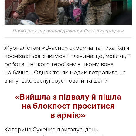
Порятунок пораненої дівчинки. Фото з соцмереж
Журналістам «Вчасно» скромна та тиха Катя
посміхається, знизуючи плечима: це, мовляв, її
робота, і ніякого героїзму в цьому вона
не бачить. Однак те, як медик потрапила на
війну, вже заслуговує поваги та шани.
«Вийшла з підвалу й пішла
на блокпост проситися
в армію»
Катерина Сухенко пригадує: день