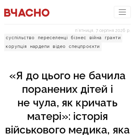
пʼятниця, 7 серпня 2026 р.
суспільство
переселенці
бізнес
війна
гранти
корупція
нардепи
відео
спецпроєкти
«Я до цього не бачила
поранених дітей і
не чула, як кричать
матері»: історія
військового медика, яка