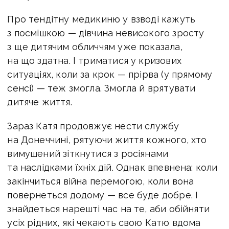
Про тендітну медикиню у взводі кажуть
з посмішкою — дівчина невисокого зросту
з ще дитячим обличчям уже показала,
на що здатна. І триматися у кризових
ситуаціях, коли за крок — прірва (у прямому
сенсі) — теж змогла. Змогла й врятувати
дитяче життя.
Зараз Катя продовжує нести службу
на Донеччині, рятуючи життя кожного, хто
вимушений зіткнутися з росіянами
та наслідками їхніх дій. Однак впевнена: коли
закінчиться війна перемогою, коли вона
повернеться додому — все буде добре. І
знайдеться нарешті час на те, аби обійняти
усіх рідних, які чекають свою Катю вдома