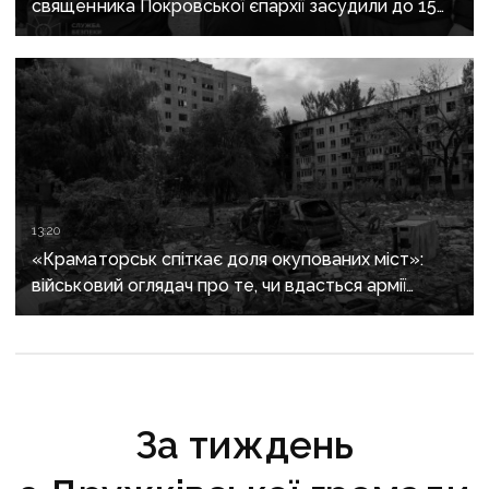
священника Покровської єпархії засудили до 15
років
13:20
«Краматорськ спіткає доля окупованих міст»:
військовий оглядач про те, чи вдасться армії
рф захопити останню агломерацію Донеччини до
кінця 2026 року
За тиждень