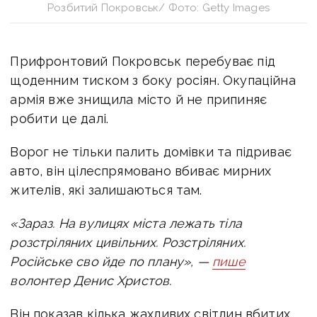
Розбитий Покровськ/ Фото: Getty Images
Прифронтовий Покровськ перебуває під
щоденним тиском з боку росіян. Окупаційна
армія вже знищила місто й не припиняє
робити це далі.
Ворог не тільки палить домівки та підриває
авто, він цілеспрямовано вбиває мирних
жителів, які залишаються там.
«Зараз. На вулицях міста лежать тіла
розстріляних цивільних. Розстріляних.
Російське сво йде по плану», —
пише
волонтер Денис Христов.
Він показав кілька жахливих світлин вбитих