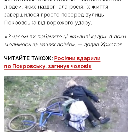
людей, яких наздогнала росія. Їх життя
завершилося просто посеред вулиць
Покровська від ворожого удару.
«З часом ви побачите ці жахливі кадри. А поки
молимось за наших воїнів», — додав Христов.
ЧИТАЙТЕ ТАКОЖ:
Росіяни вдарили
по Покровську, загинув чоловік