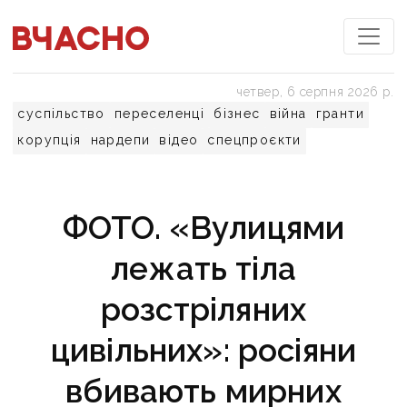
четвер, 6 серпня 2026 р.
суспільство
переселенці
бізнес
війна
гранти
корупція
нардепи
відео
спецпроєкти
ФОТО. «Вулицями
лежать тіла
розстріляних
цивільних»: росіяни
вбивають мирних