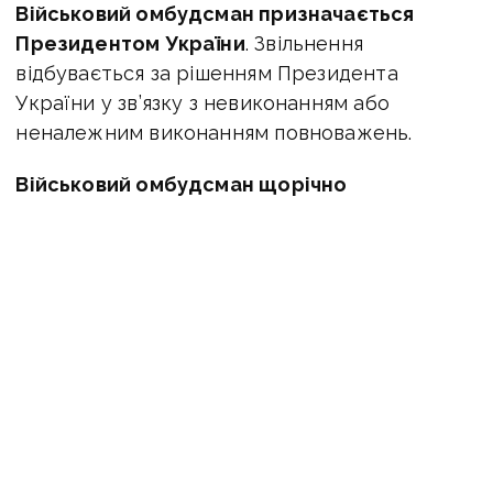
Військовий омбудсман призначається
Президентом України
. Звільнення
відбувається за рішенням Президента
України у зв’язку з невиконанням або
неналежним виконанням повноважень.
Військовий омбудсман щорічно
подаватиме звіт про свою діяльність
Президенту України та Верховній Раді
України до 30 березня наступного року. Звіт
буде публічним (окрім інформації
з обмеженим доступом) на офіційному сайті
Омбудсмана.
Подання скарг військовому
омбудсману
Планується, що скарги можуть подаватися,