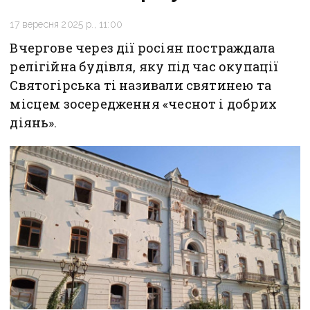
17 вересня 2025 р., 11:00
Вчергове через дії росіян постраждала
релігійна будівля, яку під час окупації
Святогірська ті називали святинею та
місцем зосередження «чеснот і добрих
діянь».