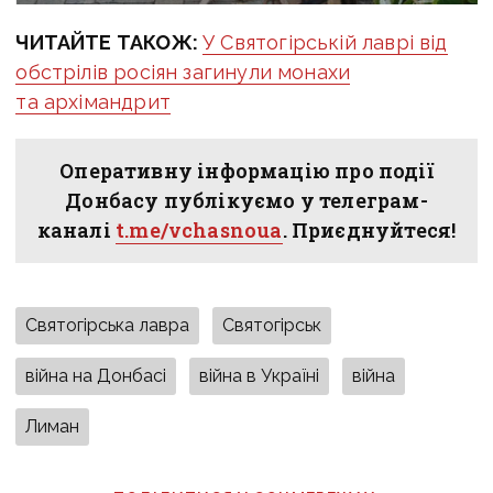
ЧИТАЙТЕ ТАКОЖ:
У Святогірській лаврі від
обстрілів росіян загинули монахи
та архімандрит
Оперативну інформацію про події
Донбасу публікуємо у телеграм-
каналі
t.me/vchasnoua
. Приєднуйтеся!
Святогірська лавра
Святогірськ
війна на Донбасі
війна в Україні
війна
Лиман