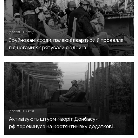
7 серпня, 10:17
Зруйновані сходи, палаючі квартири й провалля
під ногами: як рятували людей із
багатоповерхівки в Краматорську
7 серпня, 08:01
Активізують штурм «воріт Донбасу»:
рф перекинула на Костянтинівку додаткові
підрозділи й поновила атаки тритонними