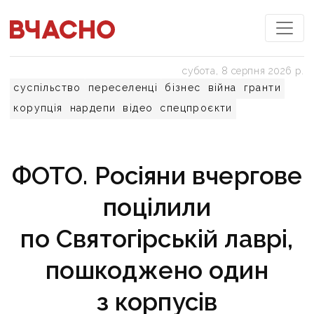
субота, 8 серпня 2026 р.
суспільство
переселенці
бізнес
війна
гранти
корупція
нардепи
відео
спецпроєкти
ФОТО. Росіяни вчергове
поцілили
по Святогірській лаврі,
пошкоджено один
з корпусів