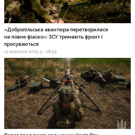
«Добропільська авантюра перетворилася
на повне фіаско»: ЗСУ тримають фронт і
просуваються
12 вересня 2025 р., 08:55