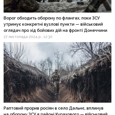
Ворог обходить оборону по флангах, поки ЗСУ
утримує конкретні вузлові пункти — військовий
оглядач про хід бойових дій на фронті Донеччини
27 листопада 2024 р., 12:30
Раптовий прорив росіян в село Дальнє, вплинув
на оборону ЗСУ в районі Курахового — військовий