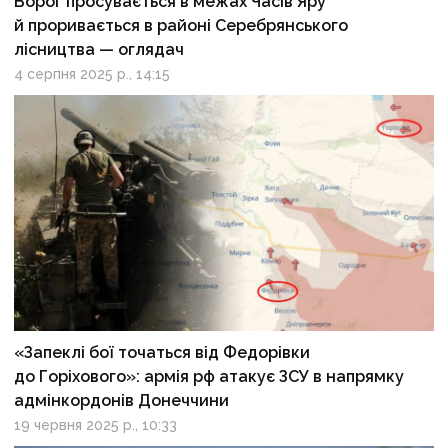
Ворог просувається в межах Часів Яру
й проривається в районі Серебрянського
лісництва — оглядач
4 серпня 2025 р., 14:15
«Запеклі бої точаться від Федорівки
до Горіхового»: армія рф атакує ЗСУ в напрямку
адмінкордонів Донеччини
19 червня 2025 р., 10:33