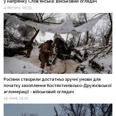
у напрямку Слов’янська: військовий оглядач
4 лютого, 09:33
Росіяни створили достатньо зручні умови для
початку захоплення Костянтинівсько-Дружківської
агломерації - військовий оглядач
19 січня, 14:22