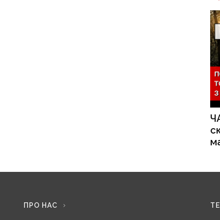
Ч
с
м
ПРО НАС
Т