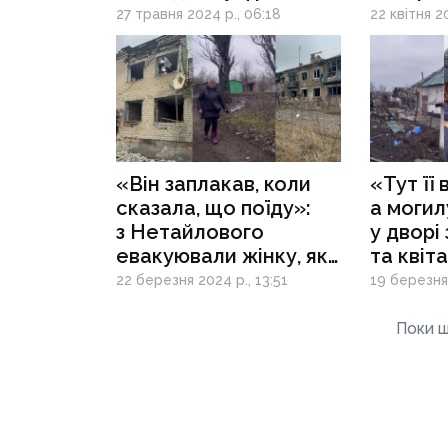
вбили 
27 травня 2024 р., 06:18
22 квітня 2
у Нета
«Він заплакав, коли
«Тут її 
сказала, що поїду»:
а могил
з Нетайлового
у дворі
евакуювали жінку, яка
та квіт
до останнього сиділа
люди п
22 березня 2024 р., 13:51
19 березня 
під обстрілами через
окупова
чоловіка
Поки щ