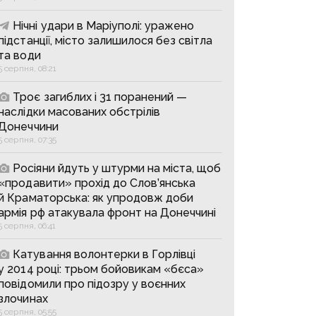
Нічні удари в Маріуполі: уражено
підстанції, місто залишилося без світла
та води
5 серпня, 08:21
Троє загиблих і 31 поранений —
наслідки масованих обстрілів
Донеччини
5 серпня, 07:35
Росіяни йдуть у штурми на міста, щоб
«продавити» прохід до Слов’янська
й Краматорська: як упродовж доби
армія рф атакувала фронт на Донеччині
5 серпня, 06:41
Катування волонтерки в Горлівці
у 2014 році: трьом бойовикам «бєса»
повідомили про підозру у воєнних
злочинах
5 серпня, 05:55