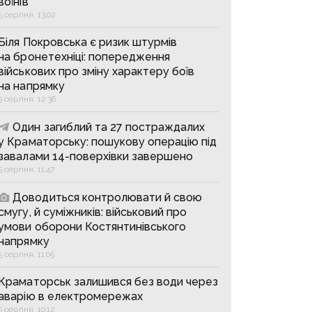
воїнів
5 серпня, 13:02
Біля Покровська є ризик штурмів
на бронетехніці: попередження
військових про зміну характеру боїв
на напрямку
5 серпня, 12:36
Один загиблий та 27 постраждалих
у Краматорську: пошукову операцію під
завалами 14-поверхівки завершено
5 серпня, 11:47
Доводиться контролювати й свою
смугу, й суміжників: військовий про
умови оборони Костянтинівського
напрямку
5 серпня, 11:05
Краматорськ залишився без води через
аварію в електромережах
5 серпня, 10:12