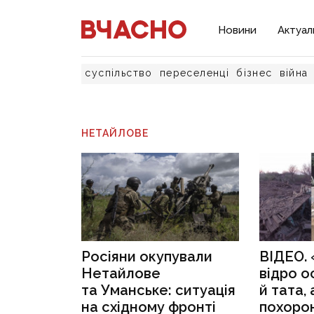
Новини
Актуал
суспільство
переселенці
бізнес
війна
НЕТАЙЛОВЕ
Росіяни окупували
ВІДЕО. 
Нетайлове
відро о
та Уманське: ситуація
й тата,
на східному фронті
похорон