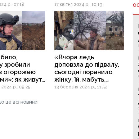
двох людей
Нетайлового
024 р., 07:18
17 квітня 2024 р., 10:19
О
йловому
евакуюють під звуки
вибухів
вбило,
«Вчора ледь
у зробили
доповзла до підвалу,
 з огорожею
сьогодні поранило
ами»: як живуть
жінку, їй, мабуть,
облизу
відріжуть ногу»:
2024 р., 09:25
13 березня 2024 р., 11:52
ної Авдіївки
прифронтове
Нетайлове під
о це всі новини
постійним обстрілом
росіян