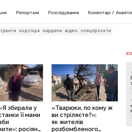
ьне
Репортажі
Розслідування
Коментарі / Аналіти
гранти
корупція
нардепи
відео
спецпроєкти
К
«Я збирала у
«Тварюки, по кому ж
станки її мами
ви стріляєте?»:
 аби
як жителів
ити»: росіяни
розбомбленого