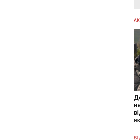
А
Д
н
в
я
В