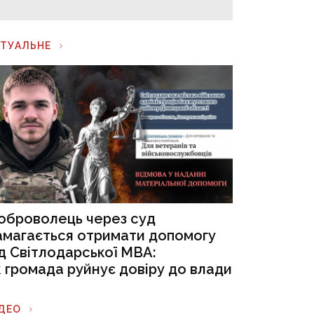
КТУАЛЬНЕ
оброволець через суд
амагається отримати допомогу
ід Світлодарської МВА:
к громада руйнує довіру до влади
ІДЕО