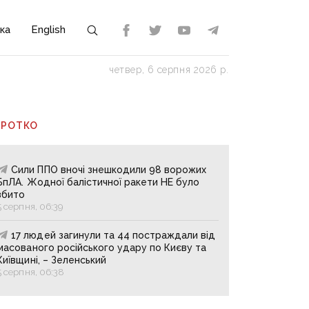
ка
English
четвер, 6 серпня 2026 р.
ОРОТКО
Сили ППО вночі знешкодили 98 ворожих
БпЛА. Жодної балістичної ракети НЕ було
збито
5 серпня, 06:39
17 людей загинули та 44 постраждали від
масованого російського удару по Києву та
Київщині, – Зеленський
5 серпня, 06:38