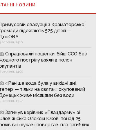
СТАННІ НОВИНИ
Примусовій евакуації з Краматорської
громади підлягають 525 дітей —
ДонОВА
5 серпня, 14:10
Спрацювали пошепки: бійці ССО без
жодного пострілу взяли в полон
окупантів
5 серпня, 14:00
«Раніше вода була у вихідні дні,
тепер — тільки на свята»: окупований
Донецьк живе місяцями без води
5 серпня, 13:17
Загинув керівник «Плацдарму» зі
Слов’янська Олексій Юков: понад 25
років він шукав і повертав тіла загиблих