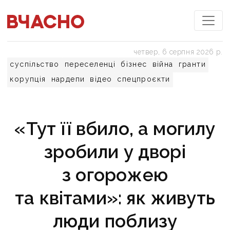
четвер, 6 серпня 2026 р.
суспільство
переселенці
бізнес
війна
гранти
корупція
нардепи
відео
спецпроєкти
«Тут її вбило, а могилу
зробили у дворі
з огорожею
та квітами»: як живуть
люди поблизу