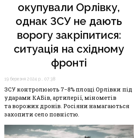
окупували Орлівку,
однак ЗСУ не дають
ворогу закріпитися:
ситуація на східному
фронті
19 березня 2024 р., 07:38
ЗСУ контролюють 7−8% площі Орлівки під
ударами КАБів, артилерії, мінометів
та ворожих дронів. Росіяни намагаються
захопити село повністю.