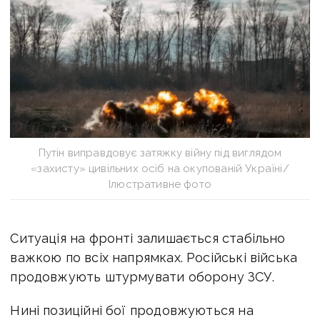
Путін виправдовує затяжку війну під виглядом
«захисту» цивільних осіб на окупованій Україні/
Ілюстративне фото
Ситуація на фронті залишається стабільно
важкою по всіх напрямках. Російські війська
продовжують штурмувати оборону ЗСУ.
Нині позиційні бої продовжуються на