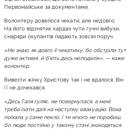
Первомайське за документами.
Волонтеру довелося чекати, але недовго.
На його відзнятих кардах чути гучні вибухи,
снаряди окупантів падають зовсім поруч.
«Не знаю, як довго її чекатиму, бо обстріли тут
дуже активні, й б’ють десь неподалік», — каже
волонтер.
Вивезти жінку Христову так і не вдалося. Він
її не дочекався.
«Десь Галя гуляє, не повернулася, а мені
треба їхати далі на наступну евакуацію. Вона
поїхала у саме пекло, і ти нічого не поробиш,
бо люди постійно у такому стані знаходяться.