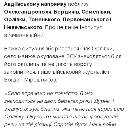
Авдіївському напрямку
поблизу
Олександрополя, Бердичів, Семенівки,
Орлівки, Тоненького, Первомайського і
Невельського
. Про це пише Інститут
вивчення війни.
Важка ситуація зберігається біля Орлівки,
село майже окуповане. ЗСУ
знаходяться біля
його околиць та не дають ворогу
закріпитися, пише військовий журналіст
Богдан Мірошников.
«Село втрачено не повністю.
Воно
знаходиться на двох берегах річки Дурна, і
зʼєднує їх вул. Єлагіна, яка тягнеться через всю
Орлівку.
Окупанти масово ще не форсували
річку на тій ділянці. Спроби були. Наші воїни