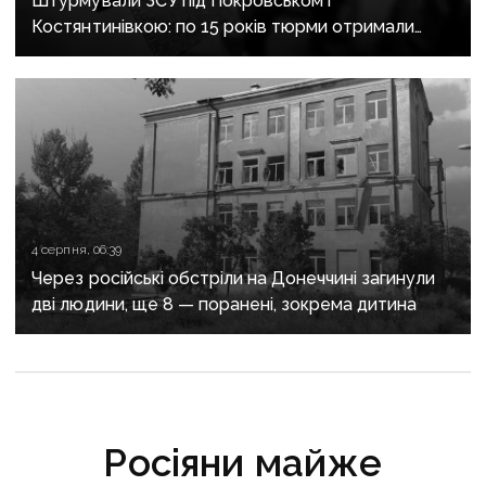
Штурмували ЗСУ під Покровськом і
Костянтинівкою: по 15 років тюрми отримали
десятеро бойовиків, які воювали на боці рф
4 серпня, 06:39
Через російські обстріли на Донеччині загинули
дві людини, ще 8 — поранені, зокрема дитина
Росіяни майже