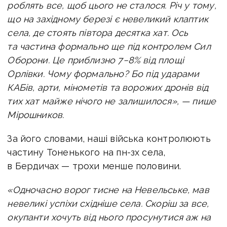
роблять все, щоб цього не сталося. Річ у тому
,
що на західному березі є невеликий клаптик
села, де стоять півтора десятка хат. Ось
та частина формально ще під контролем Сил
Оборони. Це приблизно 7−8% від площі
Орлівки.
Чому формально? Бо під ударами
КАБів, арти, мінометів та ворожих дронів від
тих хат майже нічого не залишилося», — пише
Мірошников.
За його словами, наші війська контролюють
ч
астину Тоненького на пн-зх села,
в Бердичах — трохи менше половини.
«Одночасно ворог тисне на Невельське, мав
невеликі успіхи східніше села.
Скоріш за все,
окупанти хочуть від нього просунутися аж на