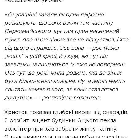
«Окупаційні канали як один пафосно
розказують, що вони взяли там частину
Первомайського, ще там один населений
пункт. Але якою ціною все це відчується, і хто
від цього страждає. Ось вона — російська
„мощь“ в усій красі, й люди, які тут під
завалами залишаються, їх вже не повернеш.
Ось тут, до речі, жила родина, яка до війни
була більш-менш лояльна. Ну, а зараз навіть
спитати немає в кого, як вони ставляться
до путіна», — розповідає волонтер.
Христов показав глибокі вирви від снарядів,
й розбиті вщент будинки. З цього пекла
волонтер приїхав забрати жінку Галину.
Однак виявилося, що вона поїхала у сусіднє