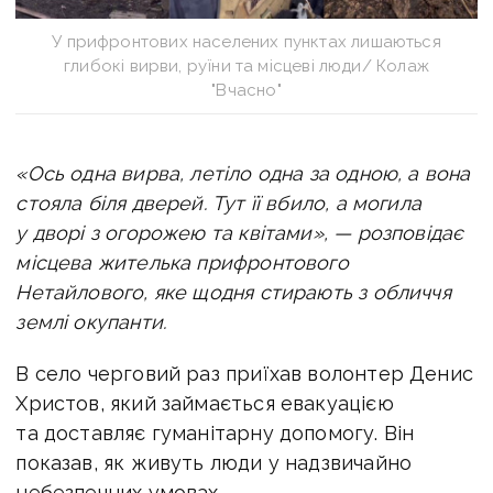
У прифронтових населених пунктах лишаються
глибокі вирви, руїни та місцеві люди/ Колаж
"Вчасно"
«
Ось одна вирва, летіло одна за одною, а вона
стояла біля дверей. Тут її вбило, а могила
у дворі з огорожею та квітами
»,
— розповідає
місцева жителька прифронтового
Нетайлового, яке щодня стирають з обличчя
землі окупанти.
В село черговий раз приїхав волонтер Денис
Христов, який займається евакуацією
та доставляє гуманітарну допомогу. Він
показав, як живуть люди у надзвичайно
небезпечних умовах.