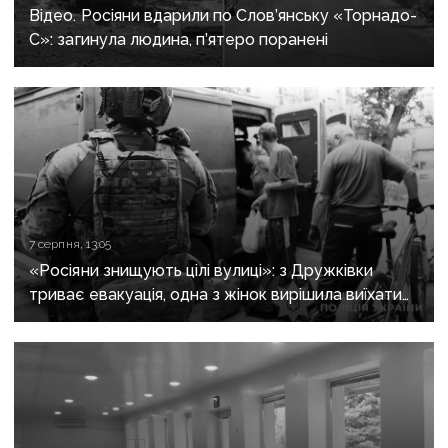
Відео. Росіяни вдарили по Слов’янську «Торнадо-
С»: загинула людина, п’ятеро поранені
7 серпня, 13:05
«Росіяни знищують цілі вулиці»: з Дружківки
триває евакуація, одна з жінок вирішила виїхати
після загибелі чоловіка