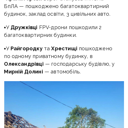
БпЛА — пошкоджено багатоквартирний
будинок, заклад освіти, 3 цивільних авто.
▪У
Дружківці
FPV-дрони пошкодили 2
багатоквартирних будинки.
▪У
Райгородку
та
Хрестищі
пошкоджено
по одному приватному будинку, в
Олександрівці
— господарську будівлю, у
Мирній Долині
— автомобіль.