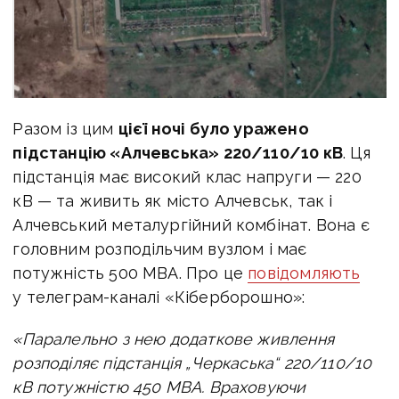
Разом із цим
цієї ночі було уражено
підстанцію «Алчевська» 220/110/10 кВ
. Ця
підстанція має високий клас напруги — 220
кВ — та живить як місто Алчевськ, так і
Алчевський металургійний комбінат. Вона є
головним розподільчим вузлом і має
потужність 500 МВА. Про це
повідомляють
у телеграм-каналі «Кіберборошно»:
«Паралельно з нею додаткове живлення
розподіляє підстанція „Черкаська“ 220/110/10
кВ потужністю 450 МВА. Враховуючи