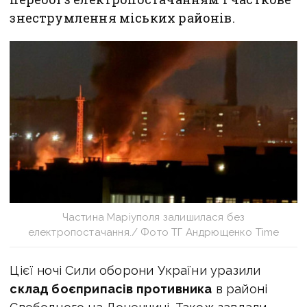
знеструмлення міських районів.
Частина Маріуполя залишилася без
електропостачання./ Фото ТГ Андрющенко Time
Цієї ночі Сили оборони України уразили
склад боєприпасів противника
в районі