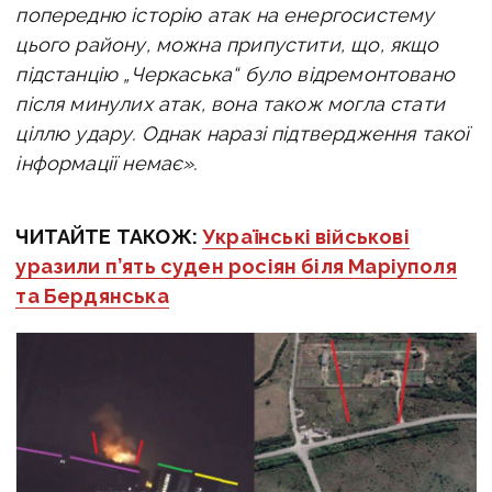
попередню історію атак на енергосистему
цього району, можна припустити, що, якщо
підстанцію „Черкаська“ було відремонтовано
після минулих атак, вона також могла стати
ціллю удару. Однак наразі підтвердження такої
інформації немає».
ЧИТАЙТЕ ТАКОЖ:
Українські військові
уразили п’ять суден росіян біля Маріуполя
та Бердянська