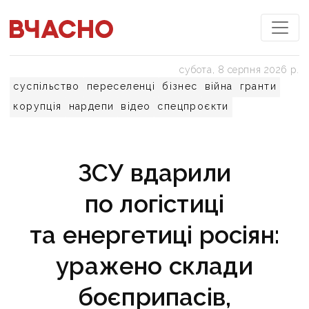
субота, 8 серпня 2026 р.
суспільство
переселенці
бізнес
війна
гранти
корупція
нардепи
відео
спецпроєкти
ЗСУ вдарили
по логістиці
та енергетиці росіян:
уражено склади
боєприпасів,