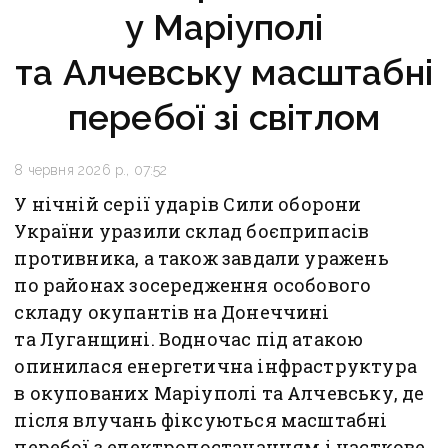
у Маріуполі
та Алчевську масштабні
перебої зі світлом
8 червня 2026 р., 07:52
У нічній серії ударів Сили оборони
України уразили склад боєприпасів
противника, а також завдали уражень
по районах зосередження особового
складу окупантів на Донеччині
та Луганщині. Водночас під атакою
опинилася енергетична інфраструктура
в окупованих Маріуполі та Алчевську, де
після влучань фіксуються масштабні
перебої з електропостачанням і часткове