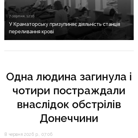
7 серпня, 12:16
У Краматорську призупиняє діяльність станція
переливання крові
Одна людина загинула і
чотири постраждали
внаслідок обстрілів
Донеччини
8 червня 2026 р., 07:06