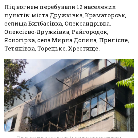
Під вогнем перебували 12 населених
пунктів: міста Дружківка, Краматорськ,
селища Билбасівка, Олександрівка,
Олексієво-Дружківка, Райгородок,
Ясногірка, села Мирна Долина, Прилісне,
Тетянівка, Торецьке, Хрестище.
Одна людина загинула і чотири постраждали