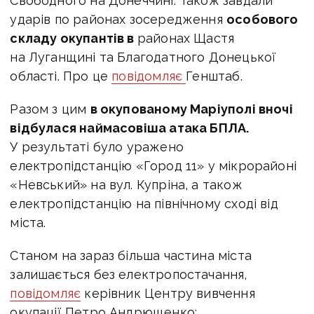
Свободного на Донеччині. Також завдали
ударів по районах зосередження
особового
складу окупантів в
районах Щастя
на Луганщині та Благодатного Донецької
області. Про це
повідомляє
Генштаб.
Разом з цим
в окупованому Маріуполі вночі
відбулася наймасовіша атака БПЛА.
У результаті було уражено
електропідстанцію «Город 11» у мікрорайоні
«Невський» на вул. Купріна, а також
електропідстанцію на північному сході від
міста.
Станом на зараз більша частина міста
залишається без електропостачання,
повідомляє
керівник Центру вивчення
окупації Петро Андрющенко: