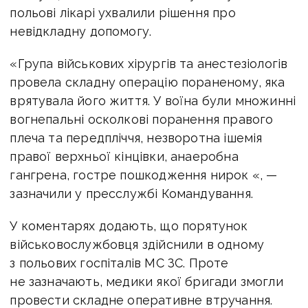
польові лікарі ухвалили рішення про
невідкладну допомогу.
«Група військових хірургів та анестезіологів
провела складну операцію пораненому, яка
врятувала його життя. У воїна були множинні
вогнепальні осколкові поранення правого
плеча та передпліччя, незворотна ішемія
правої верхньої кінцівки, анаеробна
гангрена, гостре пошкодження нирок «, —
зазначили у пресслужбі Командування.
У коментарях додають, що порятунок
військовослужбовця здійснили в одному
з польових госпіталів МС ЗС. Проте
не зазначають, медики якої бригади змогли
провести складне оперативне втручання.