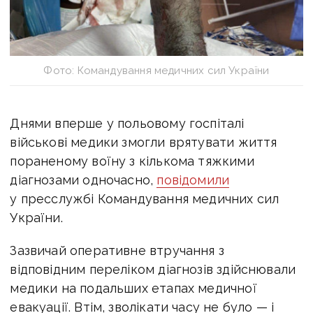
Фото: Командування медичних сил України
Днями вперше у польовому госпіталі
військові медики змогли врятувати життя
пораненому воїну з кількома тяжкими
діагнозами одночасно,
повідомили
у пресслужбі Командування медичних сил
України.
Зазвичай оперативне втручання з
відповідним переліком діагнозів здійснювали
медики на подальших етапах медичної
евакуації. Втім, зволікати часу не було — і