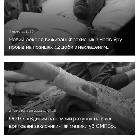
3 лютого, 11:20
Новий рекорд виживання: захисник з Часів Яру
провів на позиціях 42 доби з накладеним
турнікетом
23 листопада 2024 р., 07:28
ФОТО. «Єдиний важливий рахунок на війні -
врятовані захисники»: як медики 56 ОМПБр
борються за життя військових