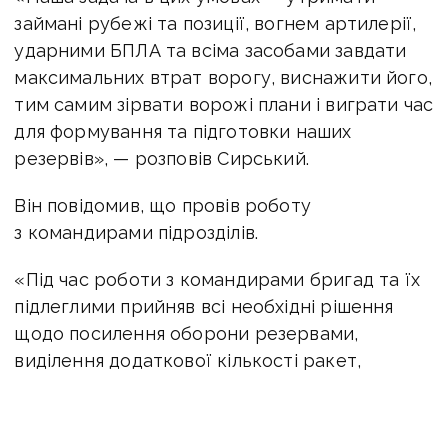
займані рубежі та позиції, вогнем артилерії,
ударними БПЛА та всіма засобами завдати
максимальних втрат ворогу, виснажити його,
тим самим зірвати ворожі плани і виграти час
для формування та підготовки наших
резервів», — розповів Сирський.
Він повідомив, що провів роботу
з командирами підрозділів.
«Під час роботи з командирами бригад та їх
підлеглими прийняв всі необхідні рішення
щодо посилення оборони резервами,
виділення додаткової кількості ракет,
боєприпасів, засобів РЕБ та БПЛА.
Впевнений, це допоможе нашим підрозділам
успішно відбивати атаки противника