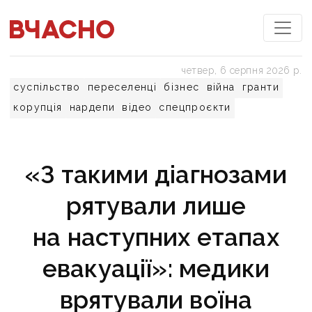
четвер, 6 серпня 2026 р.
суспільство
переселенці
бізнес
війна
гранти
корупція
нардепи
відео
спецпроєкти
«З такими діагнозами
рятували лише
на наступних етапах
евакуації»: медики
врятували воїна