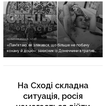
19 липня 2024 р., 12:28
«Пам'ятаю, як злякався, що більше не побачу
кохану й доцю»: захисник із Донеччини втратив
ноги, рятуючи побратима
На Сході складна
ситуація, росія