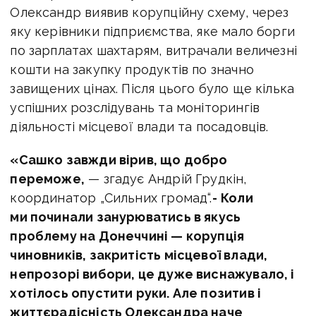
Олександр виявив корупційну схему, через
яку керівники підприємства, яке мало борги
по зарплатах шахтарям, витрачали величезні
кошти на закупку продуктів по значно
завищених цінах. Після цього було ще кілька
успішних розслідувань та моніторингів
діяльності місцевої влади та посадовців.
«Сашко завжди вірив, що добро
переможе,
— згадує Андрій Грудкін,
координатор „Сильних громад“.
-
Коли
ми починали занурюватись в якусь
проблему на Донеччині — корупція
чиновників, закритість місцевої влади,
непрозорі вибори, це дуже виснажувало, і
хотілось опустити руки. Але позитив і
життєрадісність Олександра наче