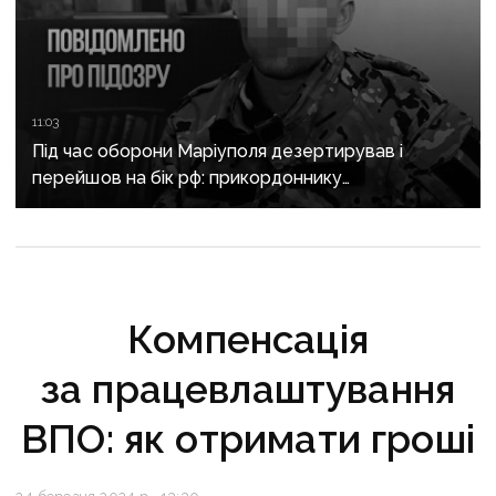
11:03
Під час оборони Маріуполя дезертирував і
перейшов на бік рф: прикордоннику
з «Азовсталі» повідомили про підозру
Компенсація
за працевлаштування
ВПО: як отримати гроші