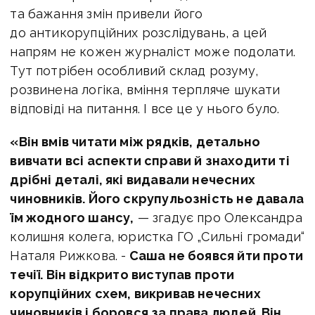
та бажання змін привели його
до антикорупційних розслідувань, а цей
напрям не кожен журналіст може подолати.
Тут потрібен особливий склад розуму,
розвинена логіка, вміння терпляче шукати
відповіді на питання. І все це у нього було.
«
Він вмів читати між рядків, детально
вивчати всі аспекти справи й знаходити ті
дрібні деталі, які видавали нечесних
чиновників. Його скрупульозність не давала
їм жодного шансу,
— згадує про Олександра
к
олишня колега, юристка ГО „Сильні громади“
Наталя Рижкова. -
Саша не боявся йти проти
течії. Він відкрито виступав проти
корупційних схем, викривав нечесних
чиновників і боровся за права людей. Він