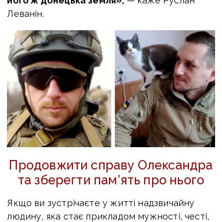
його ж донецька земля»,
— каже Руслан
Леванін.
Продовжити справу Олександра
та зберегти пам’ять про нього
Якщо ви зустрічаєте у житті надзвичайну
людину, яка стає прикладом мужності, честі,