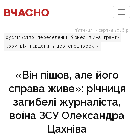
пʼятниця, 7 серпня 2026 р.
суспільство
переселенці
бізнес
війна
гранти
корупція
нардепи
відео
спецпроєкти
«Він пішов, але його
справа живе»: річниця
загибелі журналіста,
воїна ЗСУ Олександра
Цахніва