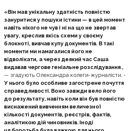
«Він мав унікальну здатність повністю
зануритися у пошуки істини — в цей момент
навіть нікого не чув і ні на що не звертав
увагу, креслив якісь схеми у своєму
блокноті, вивчав купу документів. В такі
моменти ми намагалися його не
відволікати, а через деякий час Саша
видавав чергове геніальне розслідування
.
,
— згадують Олександра колеги-журналісти. -
У нього було особливе загострене почуття
справедливості. Воно завжди вело його
до результату, навіть коли він був повністю
виснажений вивченням величезної
кількості документів, реєстрів, фактів,
аналітикою дій чиновників. Іноді
ця боротьба була важкою для нього