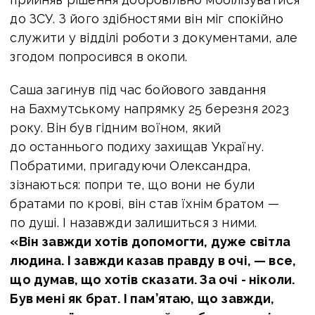
до ЗСУ. З його здібностями він
міг спокійно
служити у відділі роботи з документами, але
згодом попросився в окопи.
Саша загинув під час бойового завдання
на Бахмутському напрямку 25 березня 2023
року. Він був гідним воїном, який
до останнього подиху захищав Україну.
Побратими, пригадуючи Олександра,
зізнаються: попри те, що вони не були
братами по крові, він став їхнім братом —
по душі. І назавжди залишиться з ними.
«Він завжди хотів допомогти, дуже світла
людина. І завжди казав правду в очі, — все,
що думав, що хотів сказати. За очі - ніколи.
Був мені як брат. І пам’ятаю, що завжди,