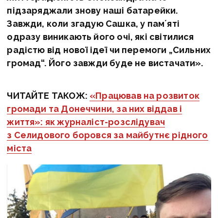
підзаряджали знову наші батарейки.
Завжди, коли згадую Сашка, у памʼяті
одразу виникають його очі, які світилися
радістю від нової ідеї чи перемоги
„Сильних
громад“.
Його завжди буде не вистачати».
ЧИТАЙТЕ ТАКОЖ:
«Працював на розвиток
громади та Донеччини, за них віддав і
життя»: як журналіст-розслідувач
з Селидового боровся за майбутнє рідного
міста