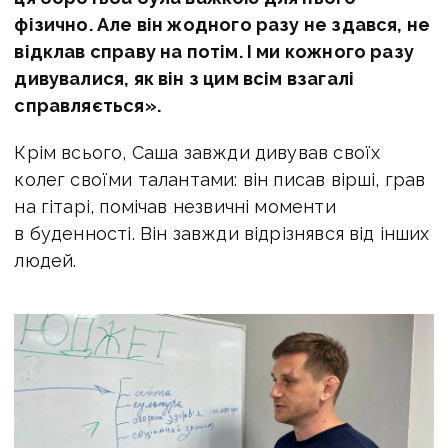
фізично. Але він жодного разу не здався, не
відклав справу на потім. І ми кожного разу
дивувалися, як він з цим всім взагалі
справляється
».
Крім всього, Саша завжди дивував своїх
колег своїми талантами: він писав вірші, грав
на гітарі, помічав незвичні моменти
в буденності. Він завжди відрізнявся від інших
людей.