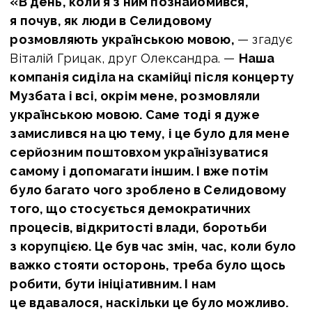
«В день, коли я з ним познайомився,
я почув, як люди в Селидовому
розмовляють українською мовою,
— згадує
Віталій Грицак, друг Олександра. —
Наша
компанія сиділа на скамійці після концерту
Музбата і всі, окрім мене, розмовляли
українською мовою. Саме тоді я дуже
замислився на цю тему, і це було для мене
серйозним поштовхом українізуватися
самому і допомагати іншим. І вже потім
було багато чого зроблено в Селидовому
того, що стосується демократичних
процесів, відкритості влади, боротьби
з корупцією. Це був час змін, час, коли було
важко стояти осторонь, треба було щось
робити, бути ініціативним. І нам
це вдавалося, наскільки це було можливо.