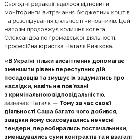
Сьогодні редакції вдалося відновити
моніторинги
витрачання бюджетних коштів
та розслідування діяльності чиновників. Цей
напрям продовжує колишня колега
Олександра по громадської діяльності,
професійна юристка Наталя Рижкова.
«В Україні тільки висвітлення допомагає
зменшити рівень переступних дій
посадовців та змушує їх задуматись про
наслідки, навіть не пов’язані
з кримінальною відповідальністю,
—
зазначає Наталя. —
Тому за час своєї
діяльності Саша багато чого добився,
завдяки йому скасовувались нечесні
тендери, переобирались постачальники,
зменшувались суми контрактів та й взагалі