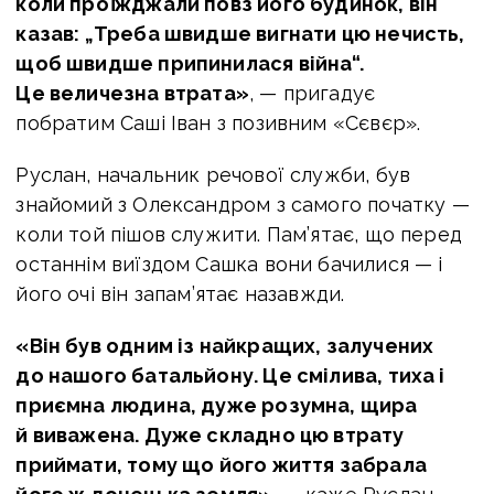
коли проїжджали повз його будинок, він
казав: „Треба швидше вигнати цю нечисть,
щоб швидше припинилася війна“.
Це величезна втрата»
, — пригадує
побратим Саші Іван з позивним «Сєвєр».
Руслан, начальник речової служби, був
знайомий з Олександром з самого початку —
коли той пішов служити. Пам’ятає, що перед
останнім виїздом Сашка вони бачилися — і
його очі він запам’ятає назавжди.
«Він був одним із найкращих, залучених
до нашого батальйону. Це смілива, тиха і
приємна людина, дуже розумна, щира
й виважена. Дуже складно цю втрату
приймати, тому що його життя забрала