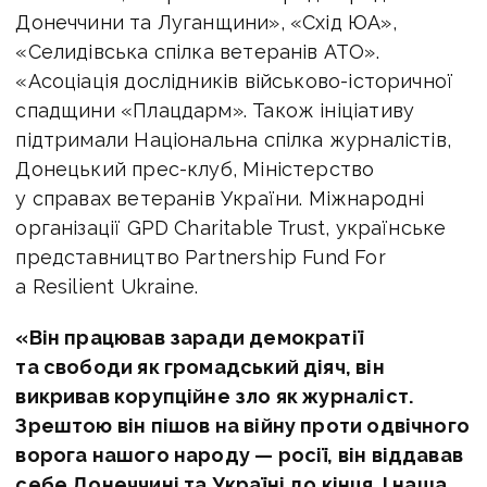
Донеччини та Луганщини», «Схід ЮА»,
«Cелидівська спілка ветеранів АТО».
«Асоціація дослідників військово-історичної
спадщини «Плацдарм».
Також ініціативу
підтримали Національна спілка журналістів,
Донецький прес-клуб, Міністерство
у справах ветеранів України.
Міжнародні
організації GPD Charitable Trust, українське
представництво Partnership Fund For
a Resilient Ukraine.
«Він працював заради демократії
та свободи як громадський діяч, він
викривав корупційне зло як журналіст.
Зрештою він пішов на війну проти одвічного
ворога нашого народу — росії, він віддавав
себе Донеччині та Україні до кінця. І наша