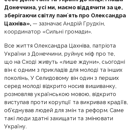
Донеччина, усі ми, маємо віддячити за це,
зберігаючи світлу памʼять про Олександра
Цахніва»,
—
зазначає
Андрій Грудкін,
координатор «Сильні громади».
Все життя Олександра Цахніва, патріота
України з Донеччини, руйнує міф про те,
що на Сході живуть «лише ждуни», сьогодні
він є одним з прикладів для молоді та інших
поколінь, У Селидовому він один з перших
серед молоді відкрито носив вишиванку,
розмовляв українською мовою, відкрито
виступав проти корупції та викривав крадіїв,
об'єднував людей для змін та реформ. Саме
такі люди здатні захищати та змінювати
Україну.