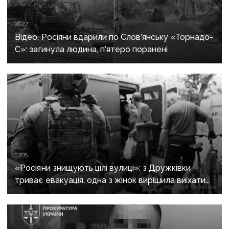
16:27
Відео. Росіяни вдарили по Слов’янську «Торнадо-
С»: загинула людина, п’ятеро поранені
13:05
«Росіяни знищують цілі вулиці»: з Дружківки
триває евакуація, одна з жінок вирішила виїхати
після загибелі чоловіка