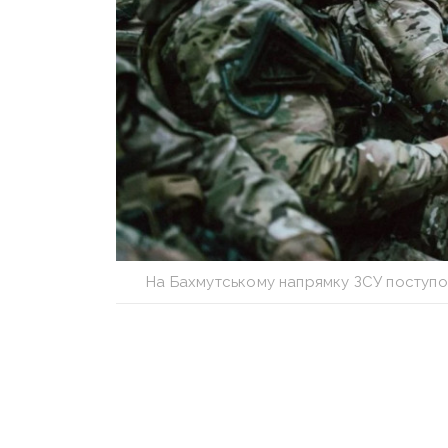
На Бахмутському напрямку ЗСУ поступо
Ситуація на фронті залишається скл
за українську землю. Ворог
не зали
Донецької та Луганської областей
та перехопити оперативну ініціатив