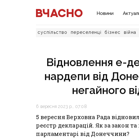
Новини
Актуал
суспільство
переселенці
бізнес
війна
Відновлення е-де
нардепи від Доне
негайного в
6 вересня 2023 р., 07:08
5 вересня Верховна Рада відновил
реєстр декларацій. Як за закон т
парламентарі від Донеччини?