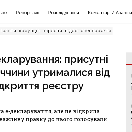
ьне
Репортажі
Розслідування
Коментарі / Аналіти
гранти
корупція
нардепи
відео
спецпроєкти
кларування: присутні
ччини утрималися від
ідкриття реєстру
а е-декларування, але не відкрила
а важливу правку до нього голосували