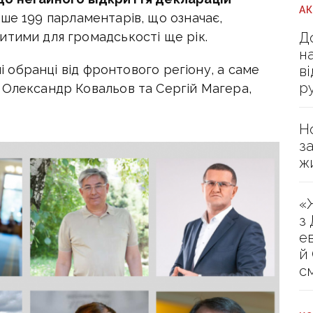
А
ше 199 парламентарів, що означає,
Д
итими для громадськості ще рік.
н
ні обранці від фронтового регіону, а саме
в
р
 Олександр Ковальов та Сергій Магера,
Н
з
ж
«
з
е
й
с