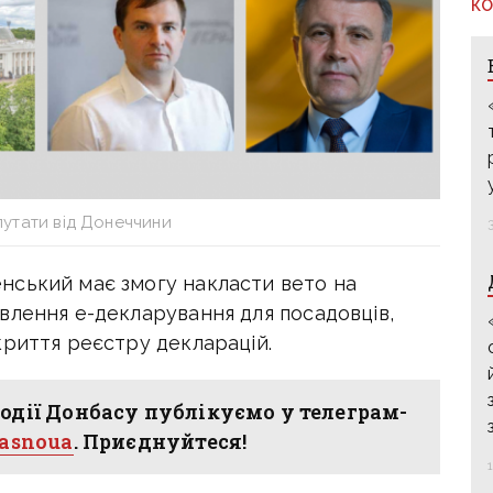
КО
путати від Донеччини
нський має змогу накласти вето на
влення е-декларування для посадовців,
криття реєстру декларацій.
одії Донбасу публікуємо у телеграм-
hasnoua
. Приєднуйтеся!