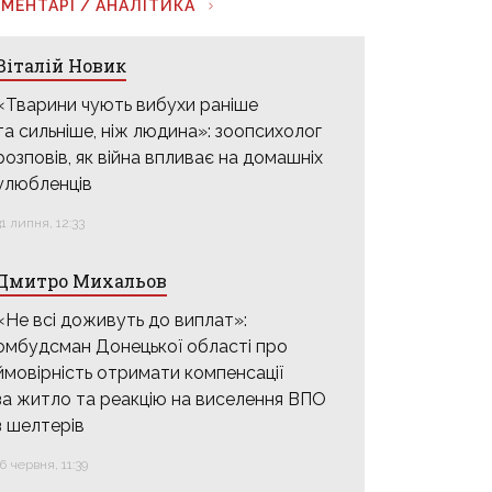
МЕНТАРІ / АНАЛІТИКА
Віталій Новик
«Тварини чують вибухи раніше
та сильніше, ніж людина»: зоопсихолог
розповів, як війна впливає на домашніх
улюбленців
31 липня, 12:33
Дмитро Михальов
«Не всі доживуть до виплат»:
омбудсман Донецької області про
ймовірність отримати компенсації
за житло та реакцію на виселення ВПО
з шелтерів
16 червня, 11:39