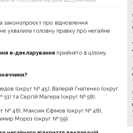
депи як голосували нардепи від Донеччини
а законопроєкт про відновлення
не ухвалила головну правку про негайне
ння е-декларування
прийнято в цілому,
онеччини?
едов (округ № 45),
Валерій Гнатенко (округ
 51) та
Сергій Магера (округ № 58).
г № 46),
Максим Єфімов (округ № 48),
имир Мороз (округ № 59).
о негайного відкриття декларацій