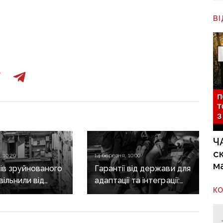
В
Ч
с
 10:29
14 березня, 10:00
м
ів зруйнованого
Гарантії від держави для
вільнили від
адаптації та інтеграції:
К
комунальних
профільний комітет
 що передбачає
радить ухвалити нову
акон
редакцію закону про