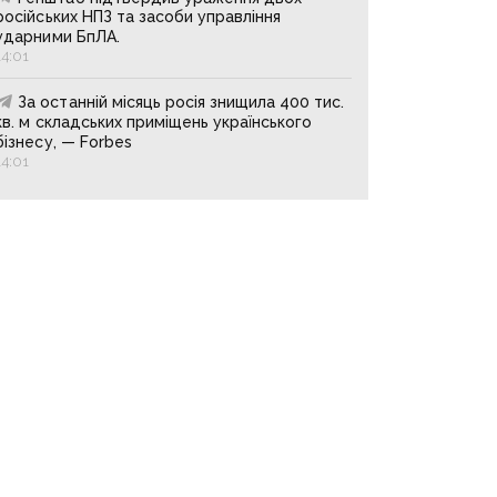
російських НПЗ та засоби управління
ударними БпЛА.
14:01
За останній місяць росія знищила 400 тис.
кв. м складських приміщень українського
бізнесу, — Forbes
14:01