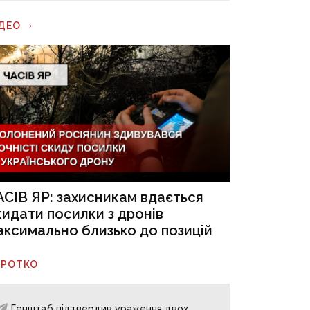
ІДЕО
АСІВ ЯР: захисникам вдається
кидати посилки з дронів
аксимально близько до позицій
ОРОТКО
Генштаб підтвердив ураження двох