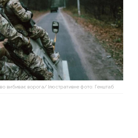
во вибиває ворога/ Ілюстративне фото: Генштаб
адною. Там точаться запеклі бої
шає прагнення вийти на кордони
,
а також вперто готується взяти реванш
у,
повідомив
командувач Сухопутних військ