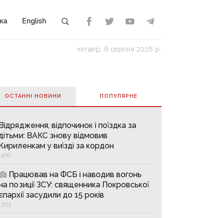
ка
English
четвер, 6 серпня 2026 р.
ОСТАННІ НОВИНИ
ПОПУЛЯРНE
Відрядження, відпочинок і поїздка за
дітьми: ВАКС знову відмовив
Кириленкам у виїзді за кордон
14:00
Працював на ФСБ і наводив вогонь
на позиції ЗСУ: священника Покровської
єпархії засудили до 15 років
13:53