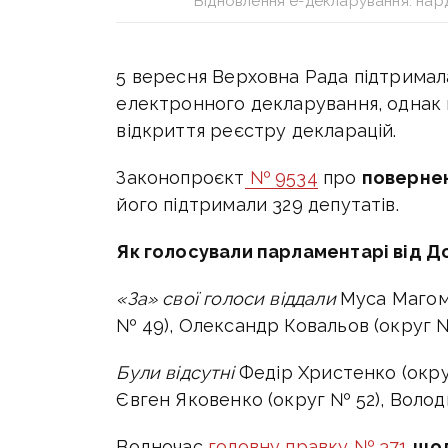
Відновлення е-декларування: нар
5 вересня Верховна Рада підтримал
електронного декларування, однак 
відкриття реєстру декларацій.
Законопроєкт
№ 9534
про
поверне
його підтримали 329 депутатів.
Як голосували парламентарі від Д
«За» свої голоси віддали
Муса Магом
№ 49),
Олександр Ковальов (округ №
Були відсутні
Федір Христенко (окру
Євген Яковенко (округ № 52),
Волод
Водночас
головну правку № 371
щод