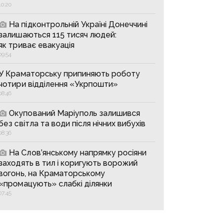
10:20
На підконтрольній Україні Донеччині
залишаються 115 тисяч людей:
як триває евакуація
09:54
У Краматорську припиняють роботу
чотири відділення «Укрпошти»
08:46
Окупований Маріуполь залишився
без світла та води після нічних вибухів
08:36
На Слов’янському напрямку росіяни
заходять в тил і коригують ворожий
вогонь, на Краматорському
«промацують» слабкі ділянки
07:45