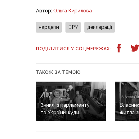
Автор:
Ольга Кирилова
нардепи
ВРУ
декларації
ПОДІЛИТИСЯ У СОЦМЕРЕЖАХ:
ТАКОЖ ЗА ТЕМОЮ
8 квітня, 16:32
26 березня,
Зниклі з парламенту
Власник
та України: куди
житла з
поділася більшість
сплати 
нардепів від Донеччини
послуг:
новий з