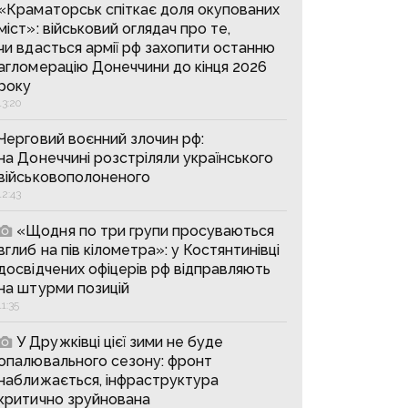
«Краматорськ спіткає доля окупованих
міст»: військовий оглядач про те,
чи вдасться армії рф захопити останню
агломерацію Донеччини до кінця 2026
року
13:20
Черговий воєнний злочин рф:
на Донеччині розстріляли українського
військовополоненого
12:43
«Щодня по три групи просуваються
вглиб на пів кілометра»: у Костянтинівці
досвідчених офіцерів рф відправляють
на штурми позицій
11:35
У Дружківці цієї зими не буде
опалювального сезону: фронт
наближається, інфраструктура
критично зруйнована