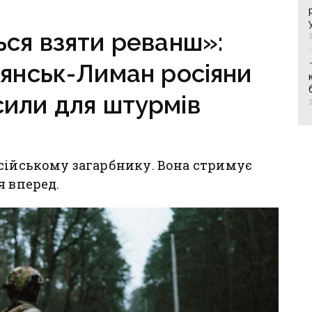
ВПО
ься взяти реванш»:
’янськ-Лиман росіяни
или для штурмів
сійському загарбнику. Вона стримує
я вперед.