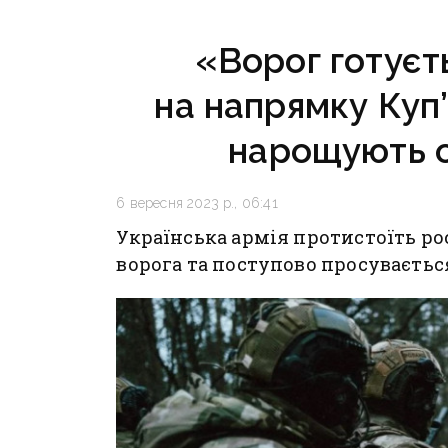
«Ворог готуєт
на напрямку Куп
нарощують с
6 вересня 2023 р., 06:41
Українська армія протистоїть ро
ворога та поступово просуваєтьс