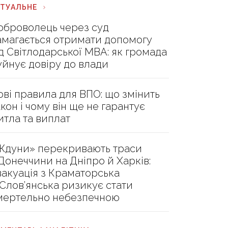
КТУАЛЬНЕ
оброволець через суд
амагається отримати допомогу
ід Світлодарської МВА: як громада
уйнує довіру до влади
ові правила для ВПО: що змінить
акон і чому він ще не гарантує
итла та виплат
Ждуни» перекривають траси
 Донеччини на Дніпро й Харків:
вакуація з Краматорська
 Слов’янська ризикує стати
мертельно небезпечною