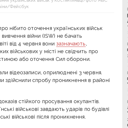
ння українських військ у Костянтинівці/фото МВС
аїни/Фейсбук
ро нібито оточення українських військ
у вивчення війни (ISW) не бачать
віті від 4 червня вони
зазначають
,
их військових у місті не свідчить про
стиною або оточення Сил оборони.
ли відеозаписи, оприлюднені 3 червня.
іли здійснили спробу проникнення в районі
оказів стійкого просування окупантів.
нські військові завдають ударів по будівлі
ські військові після проникнення.