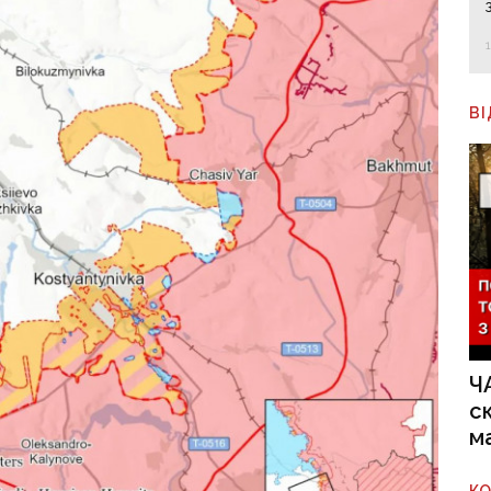
В
Ч
с
м
К