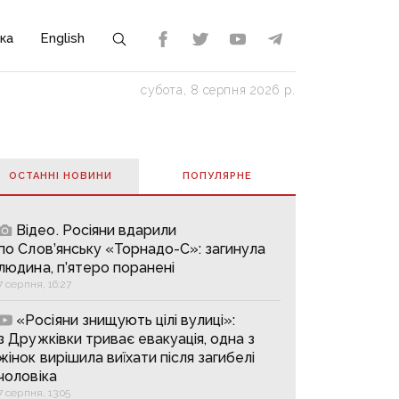
ка
English
субота, 8 серпня 2026 р.
ОСТАННІ НОВИНИ
ПОПУЛЯРНE
Відео. Росіяни вдарили
по Слов’янську «Торнадо-С»: загинула
людина, п’ятеро поранені
7 серпня, 16:27
«Росіяни знищують цілі вулиці»:
з Дружківки триває евакуація, одна з
жінок вирішила виїхати після загибелі
чоловіка
7 серпня, 13:05