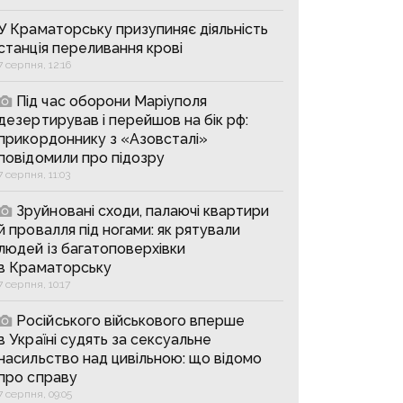
У Краматорську призупиняє діяльність
станція переливання крові
7 серпня, 12:16
Під час оборони Маріуполя
дезертирував і перейшов на бік рф:
прикордоннику з «Азовсталі»
повідомили про підозру
7 серпня, 11:03
Зруйновані сходи, палаючі квартири
й провалля під ногами: як рятували
людей із багатоповерхівки
в Краматорську
7 серпня, 10:17
Російського військового вперше
в Україні судять за сексуальне
насильство над цивільною: що відомо
про справу
7 серпня, 09:05