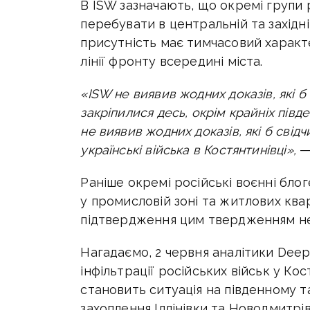
В ISW зазначають, що окремі групи 
перебувати в центральній та західні
присутність має тимчасовий характе
лінії фронту всередині міста.
«ISW не виявив жодних доказів, які б 
закріпилися десь, окрім крайніх півд
не виявив жодних доказів, які б свід
українські війська в Костянтинівці»,
— 
Раніше окремі російські воєнні блог
у промисловій зоні та житлових ква
підтвердження цим твердженням н
Нагадаємо, 2 червня аналітики Dee
інфільтрації російських військ у Кос
становить ситуація на південному т
захоплення Іллінівки та Новодмитрі