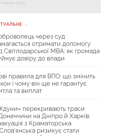
7 серпня, 05:23
КТУАЛЬНЕ
оброволець через суд
амагається отримати допомогу
ід Світлодарської МВА: як громада
уйнує довіру до влади
ові правила для ВПО: що змінить
акон і чому він ще не гарантує
итла та виплат
Ждуни» перекривають траси
 Донеччини на Дніпро й Харків:
вакуація з Краматорська
 Слов’янська ризикує стати