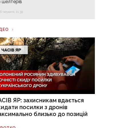
з шелтерів
16 червня, 11:39
ІДЕО
АСІВ ЯР: захисникам вдається
кидати посилки з дронів
аксимально близько до позицій
ОРОТКО