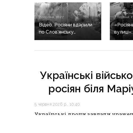
7 серпня, 16:27
7 серпня, 1
Відео. Росіяни вдарили
«Росіян
по Слов’янську
вулиці»
«Торнадо-С»: загинула
триває 
людина, п’ятеро
жінок в
поранені
після за
Українські військо
росіян біля Мар
5 червня 2026 р., 10:40
Українські дрони завдали уражен
окупованих Маріуполя та Бердян
Азовського моря.