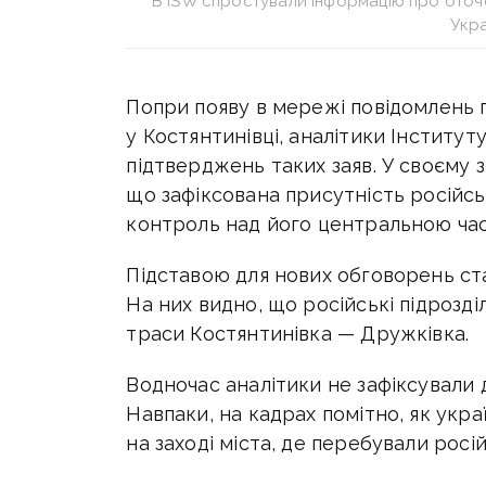
В ISW спростували інформацію про оточе
Укр
Попри появу в мережі повідомлень п
у Костянтинівці, аналітики Інститут
підтверджень таких заяв. У своєму з
що зафіксована присутність російськ
контроль над його центральною ча
Підставою для нових обговорень ста
На них видно, що російські підрозд
траси Костянтинівка — Дружківка.
Водночас аналітики не зафіксували д
Навпаки, на кадрах помітно, як украї
на заході міста, де перебували росій