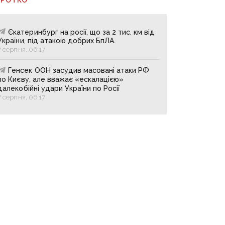
Єкатеринбург на росії, що за 2 тис. км від
України, під атакою добрих БпЛА.
7 серпня, 06:17
Генсек ООН засудив масовані атаки РФ
по Києву, але вважає «ескалацією»
далекобійні удари України по Росії
7 серпня, 06:17