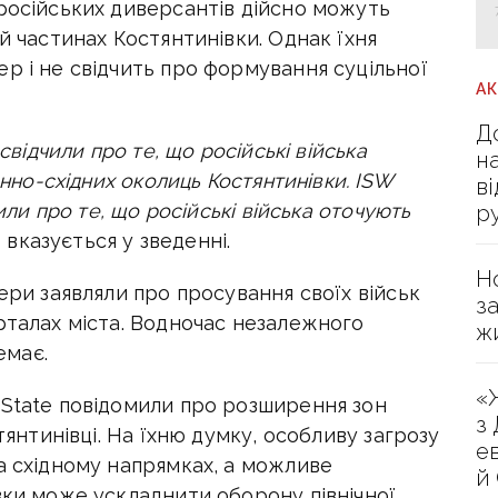
російських диверсантів дійсно можуть
й частинах Костянтинівки. Однак їхня
р і не свідчить про формування суцільної
А
Д
свідчили про те, що російські війська
н
енно-східних околиць Костянтинівки. ISW
в
чили про те, що російські війська оточують
р
вказується у зведенні.
Н
ери заявляли про просування своїх військ
з
рталах міста. Водночас незалежного
ж
емає.
«
pState повідомили про розширення зон
з
тянтинівці. На їхню думку, особливу загрозу
е
а східному напрямках, а можливе
й
вки може ускладнити оборону північної