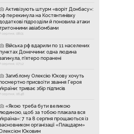
Активізують штурм «воріт Донбасу»:
рф перекинула на Костянтинівку
додаткові підрозділи й поновила атаки
тритонними авіабомбами
7 серпня, 08:01
Війська рф вдарили по 11 населених
пунктах Донеччини: одна людина
загинула, п’ятеро поранені
7 серпня, 07:12
Загиблому Олексію Юкову хочуть
посмертно присвоїти звання Героя
України: триває збір підписів
7 серпня, 06:48
«Якою треба бути великою
людиною, щоб за тобою плакала вся
Україна»: 7 та 8 серпня прощаються із
засновником організації «Плацдарм»
Олексієм Юковим