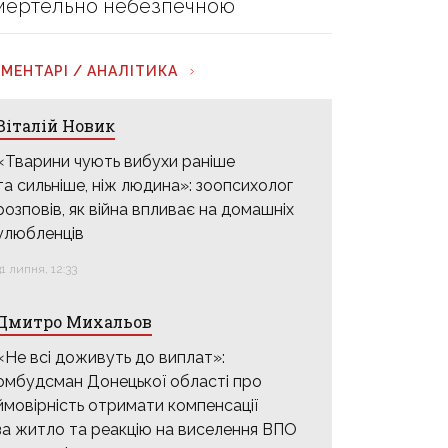
мертельно небезпечною
МЕНТАРІ / АНАЛІТИКА
Віталій Новик
«Тварини чують вибухи раніше
та сильніше, ніж людина»: зоопсихолог
розповів, як війна впливає на домашніх
улюбленців
31 липня, 12:33
Дмитро Михальов
«Не всі доживуть до виплат»:
омбудсман Донецької області про
ймовірність отримати компенсації
за житло та реакцію на виселення ВПО