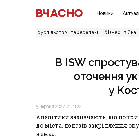
Новини
Актуал
суспільство
переселенці
бізнес
війна
В ISW спростув
оточення ук
у Кос
5 червня 2026 р., 11:22
Аналітики зазначають, що попри
до міста, доказів закріплення о
немає.