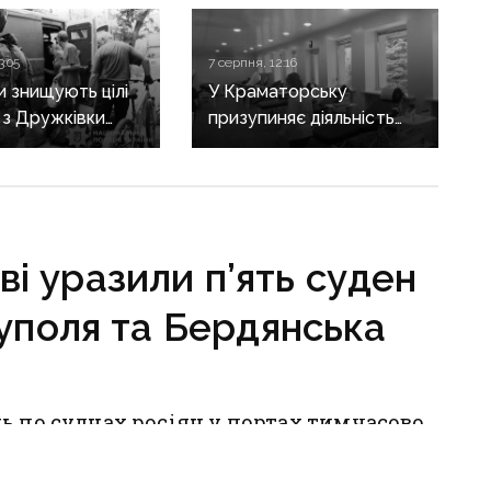
3:05
7 серпня, 12:16
и знищують цілі
У Краматорську
: з Дружківки
призупиняє діяльність
евакуація, одна з
станція переливання
ирішила виїхати
крові
гибелі чоловіка
ві уразили п’ять суден
іуполя та Бердянська
ь по суднах росіян у портах тимчасово
ська, а також у прибережних водах