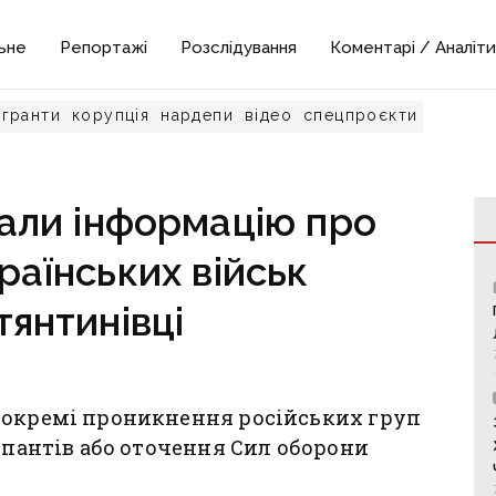
ьне
Репортажі
Розслідування
Коментарі / Аналіти
гранти
корупція
нардепи
відео
спецпроєкти
али інформацію про
раїнських військ
тянтинівці
 окремі проникнення російських груп
купантів або оточення Сил оборони