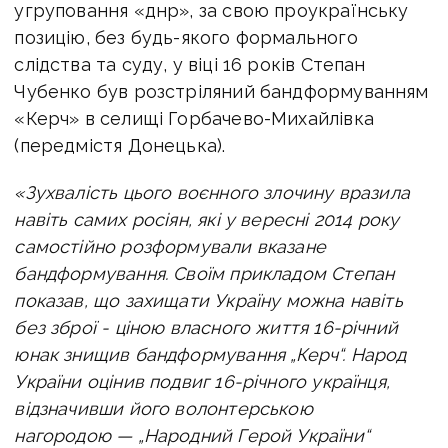
угруповання «днр», за свою проукраїнську
позицію, без будь-якого формального
слідства та суду, у віці 16 років Степан
Чубенко був розстріляний бандформуванням
«Керч» в селищі Горбачево-Михайлівка
(передмістя Донецька).
«Зухвалість цього воєнного злочину вразила
навіть самих росіян, які у вересні 2014 року
самостійно розформували вказане
бандформування. Своїм прикладом Степан
показав, що захищати Україну можна навіть
без зброї - ціною власного життя 16-річний
юнак знищив бандформування „Керч“. Народ
України оцінив подвиг 16-річного українця,
відзначивши його волонтерською
нагородою — „Народний Герой України“