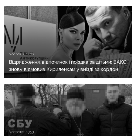
«Плацдарм» Олексієм Юковим
6 серпня, 14:00
Відрядження, відпочинок і поїздка за дітьми: ВАКС
знову відмовив Кириленкам у виїзді за кордон
6 серпня, 13:53