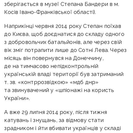
зберігається в музеї Степана Бандери в м.
Косів Івано-Франківської області).
Наприкінці червня 2014 року Степан поїхав
до Києва, щоб доєднатися до складу одного
з добровольчих батальйонів, але через свій
вік зміг потрапити лише до Сотні Лева. Через
місяць він повернувся на Донеччину,
де на тимчасово непідконтрольній
українській владі території був затриманий
т. зв. «контррозвідкою» «мдб днр»
та звинувачений у «шпіонажі на користь
України».
А вже 29 липня 2014 року, після тижня
катувань і знущань, за відмову стати
зрадником і йти вбивати українців у складі