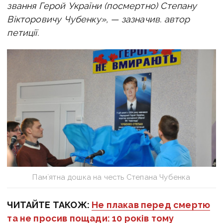
звання Герой України (посмертно) Степану
Вікторовичу Чубенку», — зазначив. автор
петиції.
Пам`ятна дошка на честь Степана Чубенка
ЧИТАЙТЕ ТАКОЖ:
Не плакав перед смертю
та не просив пощади: 10 років тому