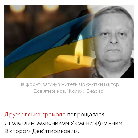
На фронті загинув житель Дружківки Віктор
Дев’ятириков/ Колаж "Вчасно"
Дружківська громада
попрощалася
з полеглим захисником України 49-річним
Віктором Дев’ятириковим.