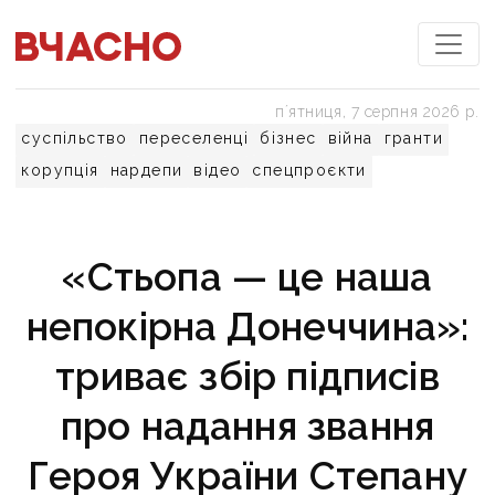
пʼятниця, 7 серпня 2026 р.
суспільство
переселенці
бізнес
війна
гранти
корупція
нардепи
відео
спецпроєкти
«Стьопа — це наша
непокірна Донеччина»:
триває збір підписів
про надання звання
Героя України Степану