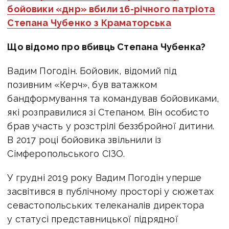
бойовики «днр» вбили 16-річного патріота
Степана Чубенко з Краматорська
Що відомо про вбивць Степана Чубенка?
Вадим Погодін. Бойовик, відомий під
позивним «Керч», був ватажком
бандформування та командував бойовиками,
які розправилися зі Степаном. Він особисто
брав участь у розстрілі беззбройної дитини.
В 2017 році бойовика звільнили із
Сімферопольського СІЗО.
У грудні 2019 року Вадим Погодін уперше
засвітився в публічному просторі у сюжетах
севастопольських телеканалів директора
у статусі представницької підрядної