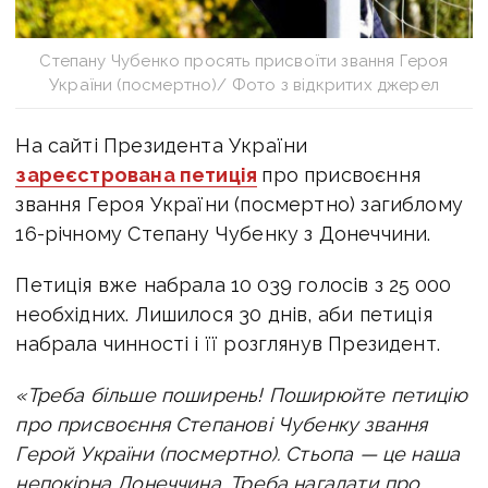
Степану Чубенко просять присвоїти звання Героя
України (посмертно)/ Фото з відкритих джерел
На сайті Президента України
зареєстрована петиці
я
про присвоєння
звання Героя України (посмертно) загиблому
16-річному Степану Чубенку з Донеччини.
Петиція вже набрала
10 039
голосів з 25 000
необхідних. Лишилося 30 днів, аби петиція
набрала чинності і її розглянув Президент.
«
Треба більше поширень! Поширюйте петицію
про присвоєння Степанові Чубенку звання
Герой України (посмертно).
Стьопа — це наша
непокірна Донеччина. Треба нагадати про