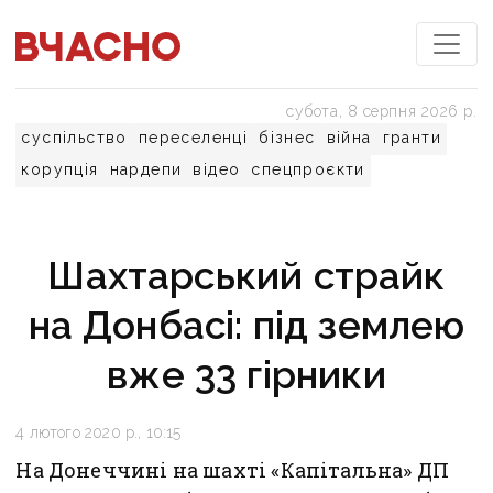
субота, 8 серпня 2026 р.
суспільство
переселенці
бізнес
війна
гранти
корупція
нардепи
відео
спецпроєкти
Шахтарський страйк
на Донбасі: під землею
вже 33 гірники
4 лютого 2020 р., 10:15
На Донеччині на шахті «Капітальна» ДП