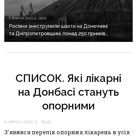
6 жовтня 2025 р., 09:05
Росіяни знеструмили шахти на Донеччині
та Дніпропетровщині, понад 250 гірників
залишилися під землею — Волинець
СПИСОК. Які лікарні
на Донбасі стануть
опорними
4 лютого 2020 р., 09:45
З'явився перелік опорних лікарень в усіх