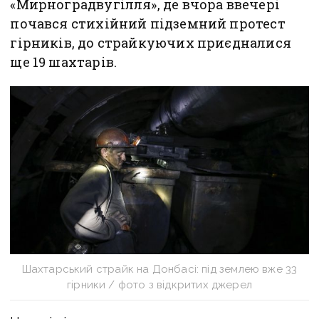
«Мирноградвугілля», де вчора ввечері
почався стихійний підземний протест
гірників, до страйкуючих приєдналися
ще 19 шахтарів.
Шахтарський страйк на Донбасі: під землею вже 33
гірники / фото з відкритих джерел