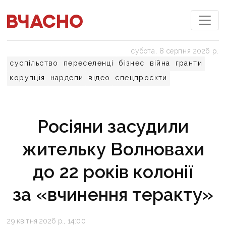
субота, 8 серпня 2026 р.
суспільство
переселенці
бізнес
війна
гранти
корупція
нардепи
відео
спецпроєкти
Росіяни засудили
жительку Волновахи
до 22 років колонії
за «вчинення теракту»
29 квітня 2026 р., 14:00