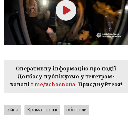
Оперативну інформацію про події
Донбасу публікуємо у телеграм-
каналі
t.me/vchasnoua
. Приєднуйтеся!
війна
Краматорськ
обстріли
Донецька область
поліція Донеччини