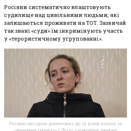
Росіяни систематично влаштовують
судилище над цивільними людьми, які
залишаються проживати на ТОТ. Зазвичай
так звані «суди» їм інкримінують участь
у «терористичному угрупованні».
Росіяни засудили донеччанку до 22 років колонії за
«вчинення теракту»/ Фото з відкритих джерел