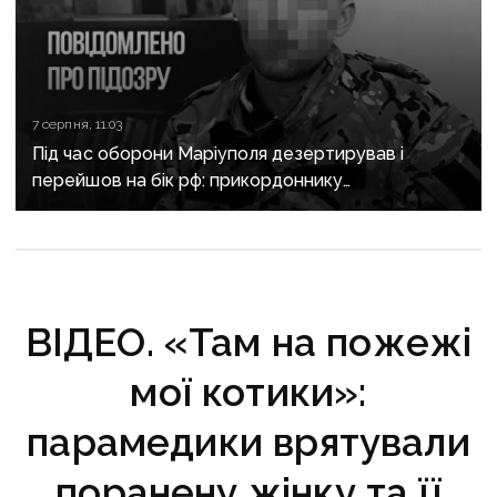
7 серпня, 11:03
Під час оборони Маріуполя дезертирував і
перейшов на бік рф: прикордоннику
з «Азовсталі» повідомили про підозру
ВІДЕО. «Там на пожежі
мої котики»:
парамедики врятували
поранену жінку та її