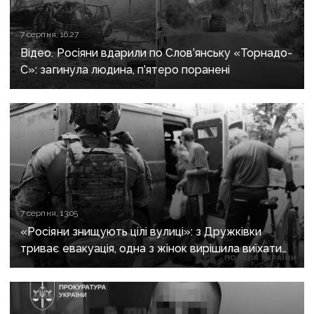
7 серпня, 16:27
Відео. Росіяни вдарили по Слов’янську «Торнадо-
С»: загинула людина, п’ятеро поранені
7 серпня, 13:05
«Росіяни знищують цілі вулиці»: з Дружківки
триває евакуація, одна з жінок вирішила виїхати
після загибелі чоловіка