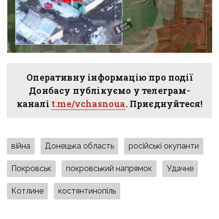
Оперативну інформацію про події
Донбасу публікуємо у телеграм-
каналі
t.me/vchasnoua
. Приєднуйтеся!
війна
Донецька область
російські окупанти
Покровськ
покровський напрямок
Удачне
Котлине
костянтинопіль