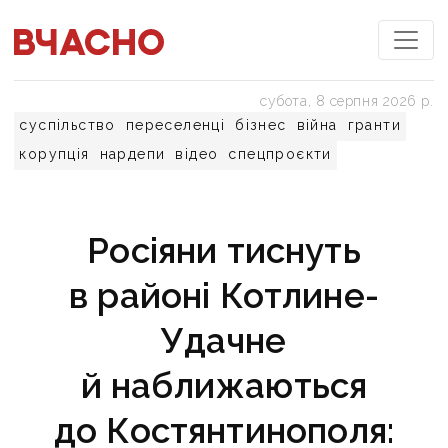
субота, 8 серпня 2026 р.
суспільство
переселенці
бізнес
війна
гранти
корупція
нардепи
відео
спецпроєкти
Росіяни тиснуть
в районі Котлине-
Удачне
й наближаються
до Костянтинополя: