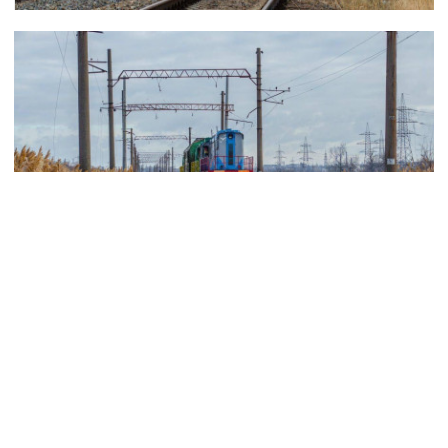
Оперативну інформацію про події
Донбасу публікуємо у телеграм-
каналі
t.me/vchasnoua
. Приєднуйтеся!