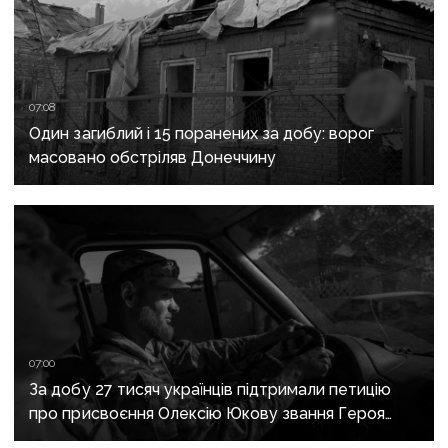
07:08
Один загиблий і 15 поранених за добу: ворог
масовано обстріляв Донеччину
07:00
За добу 27 тисяч українців підтримали петицію
про присвоєння Олексію Юкову звання Героя
України посмертно