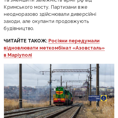
Кримського мосту. Партизани вже
неодноразово здійснювали диверсійні
заходи, але окупанти продовжують
будівництво.
ЧИТАЙТЕ ТАКОЖ:
Росіяни передумали
відновлювати меткомбінат «Азовсталь»
в Маріуполі