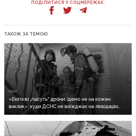
ПОДІЛИТИСЯ У СОЦМЕРЕЖАХ:
ТАКОЖ ЗА ТЕМОЮ
09:00
«Екіпажі „пасуть“ дрони, їдемо не на кожен
виклик»: куди ДСНС не виїжджає на ліквідацію
надзвичайних ситуацій у Краматорську
та Слов’янську