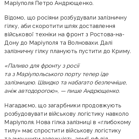
Маріуполя Петро Андрющенко.
Відомо, що росіяни розбудували залізничну
гілку, аби скоротити шлях доставлення
військової техніки на фронт з Ростова-на-
Дону до Маріуполя та Волновахи. Далі
залізничну гілку планують пустити до Криму.
«Паливо для фронту з росії
та з Маріупольського порту тепер їде
залізницею. Швидко та набагато безпечніше,
аніж автодорогою», — пише Андрющенко.
Нагадаємо, що загарбники продовжують
розбудовувати військову логістику навколо
Маріуполя. Нова гілка залізниці в «глибокому
тилу» має спростити військову логістику
та зменшити залежність армії рф від