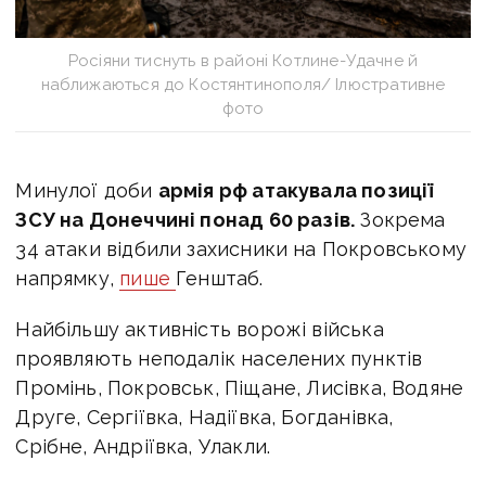
Росіяни тиснуть в районі Котлине-Удачне й
наближаються до Костянтинополя/ Ілюстративне
фото
Минулої доби
армія рф атакувала позиції
ЗСУ на Донеччині понад 60 разів.
Зокрема
34 атаки відбили захисники на Покровському
напрямку,
пише
Генштаб.
Найбільшу активність ворожі війська
проявляють неподалік населених пунктів
Промінь, Покровськ, Піщане, Лисівка, Водяне
Друге, Сергіївка, Надіївка, Богданівка,
Срібне, Андріївка, Улакли.