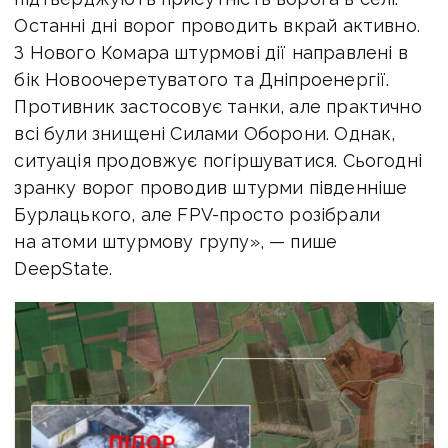
Останні дні ворог проводить вкрай активно.
З Нового Комара штурмові дії направлені в
бік Новоочеретуватого та Дніпроенергії.
Противник застосовує танки, але практично
всі були знищені Силами Оборони. Однак,
ситуація продовжує погіршуватися.
Сьогодні
зранку ворог проводив штурми південніше
Бурлацького, але FPV-просто розібрали
на атоми штурмову групу», — пише
DeepState.