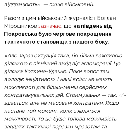
відпрацюють», — пише військовий.
Разом з цим військовий журналіст Богдан
Мірошников
зазначає
, що
н
а південь від
Покровська було чергове покращення
тактичного становища з нашого боку.
«Але зараз ситуація така, бо більш важливою
ділянкою є північний захід від агломерації.
Це
ділянка Котлине-Удачне.
Поки ворог там
володіє ініціативою, і наші воїни не мають
можливості для більш-менш серйозних
контратакувальних дій.
Стримування — так, +/-
вдається, але не масовані контратаки.
Якщо
настане той момент, коли зʼявляться
можливості, то це буде топова можливість
завдати тактичної поразки мразотам та