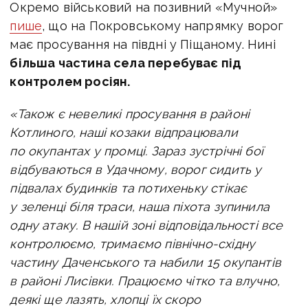
Окремо військовий на позивний «Мучной»
пише
, що на Покровському напрямку ворог
має просування на півдні у Піщаному. Нині
більша частина села перебуває під
контролем росіян.
«Також є невеликі просування в районі
Котлиного, наші козаки відпрацювали
по окупантах у промці. Зараз зустрічні бої
відбуваються в Удачному, ворог сидить у
підвалах будинків та потихеньку стікає
у зеленці біля траси, наша піхота зупинила
одну атаку. В нашій зоні відповідальності все
контролюємо, тримаємо північно-східну
частину Даченського та набили 15 окупантів
в районі Лисівки. Працюємо чітко та влучно,
деякі ще лазять, хлопці їх скоро