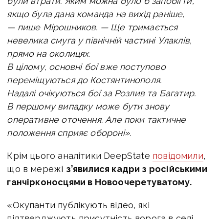
були втрати. Яким можна було б запобігти,
якщо була дана команда на вихід раніше,
— пише Мірошников. —
Ще тримається
невелика смуга у північній частині Улаклів,
прямо на околицях.
В цілому, основні бої вже поступово
переміщуються до Костянтинополя.
Надалі очікуються бої за Розлив та Багатир.
В першому випадку може бути знову
оперативне оточення. Але поки тактичне
положення сприяє обороні».
Крім цього аналітики DeepState
повідомили
,
що в
мережі
з’явилися кадри з російськими
ганчірконосцями в Новоочеретуватому.
«Окупанти публікують відео, які
підтверджують присутність ворога в селі.