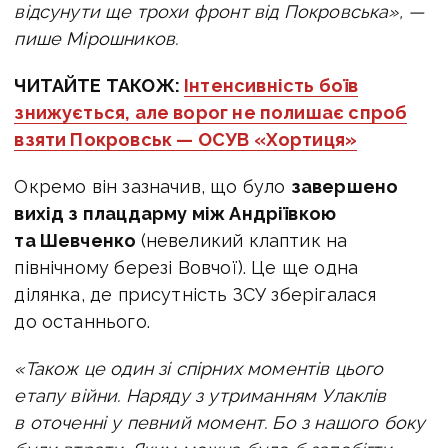
відсунути ще трохи фронт від Покровська», —
пише Мірошников.
ЧИТАЙТЕ ТАКОЖ:
Інтенсивність боїв
знижується, але ворог не полишає спроб
взяти Покровськ — ОСУВ «Хортиця»
Окремо він зазначив, що
було
завершено
вихід з плацдарму між Андріївкою
та Шевченко
(невеликий клаптик на
північному березі Вовчої).
Це ще одна
ділянка, де присутність ЗСУ зберігалася
до останнього.
«Також це один зі спірних моментів цього
етапу війни. Наряду з утриманням Улаклів
в оточенні у певний момент.
Бо з нашого боку