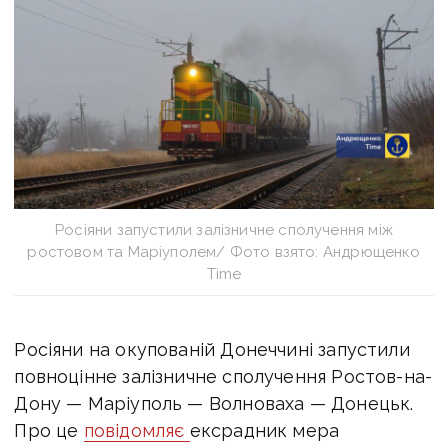
Росіяни запустили залізничне сполучення між
ростовом та Маріуполем/ Фото взято: Андрющенко
Time
Росіяни на окупованій Донеччині запустили
повноцінне залізничне сполучення Р
остов-на-
Дону — Маріуполь — Волноваха — Донецьк.
Про це
повідомляє
ексрадник мера