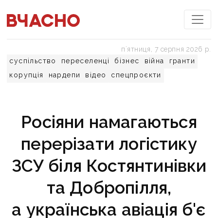
пʼятниця, 7 серпня 2026 р.
суспільство
переселенці
бізнес
війна
гранти
корупція
нардепи
відео
спецпроєкти
Росіяни намагаються
перерізати логістику
ЗСУ біля Костянтинівки
та Добропілля,
а українська авіація б'є