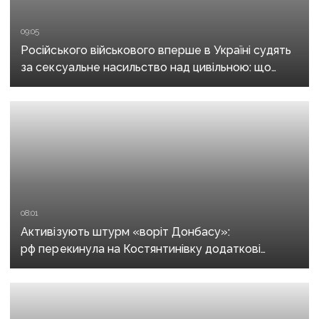
09:05
Російського військового вперше в Україні судять
за сексуальне насильство над цивільною: що
відомо про справу
08:01
Активізують штурм «воріт Донбасу»:
рф перекинула на Костянтинівку додаткові
підрозділи й поновила атаки тритонними
авіабомбами