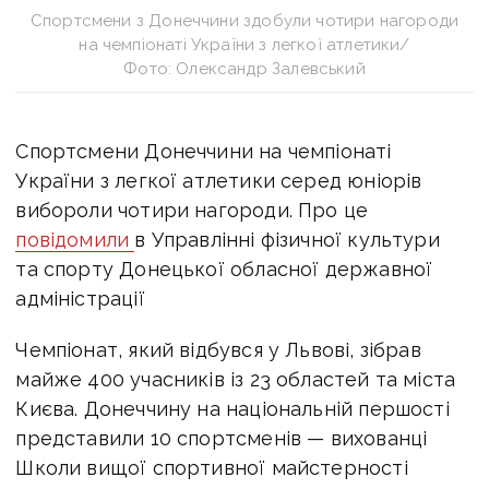
Спортсмени з Донеччини здобули чотири нагороди
на чемпіонаті України з легкої атлетики/
Фото: Олександр Залевський
Спортсмени Донеччини на чемпіонаті
України з легкої атлетики серед юніорів
вибороли чотири нагороди
. Про це
повідомили
в
Управлінні фізичної культури
та спорту Донецької обласної державної
адміністрації
Чемпіонат,
який відбувся у Львові,
зібрав
майже 400 учасників із 23 областей та міста
Києва.
Донеччину на національній першості
представили 10 спортсменів — вихованці
Школи вищої спортивної майстерності