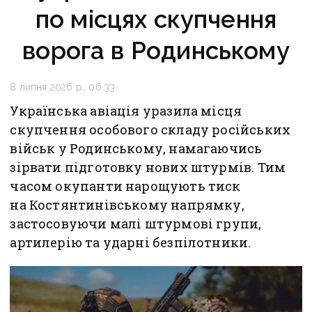
по місцях скупчення
ворога в Родинському
8 липня 2026 р., 06:33
Українська авіація уразила місця
скупчення особового складу російських
військ у Родинському, намагаючись
зірвати підготовку нових штурмів. Тим
часом окупанти нарощують тиск
на Костянтинівському напрямку,
застосовуючи малі штурмові групи,
артилерію та ударні безпілотники.