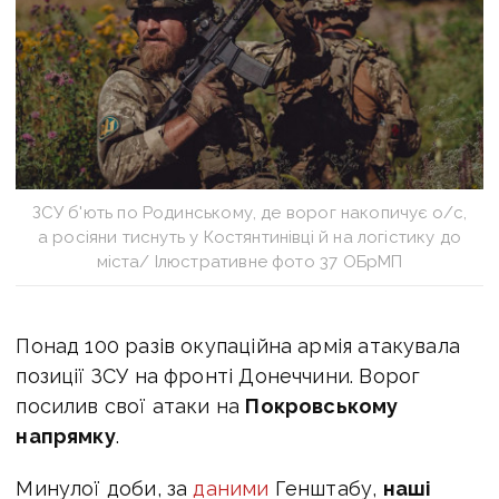
ЗСУ б'ють по Родинському, де ворог накопичує о/с,
а росіяни тиснуть у Костянтинівці й на логістику до
міста/ Ілюстративне фото 37 ОБрМП
Понад 100 разів окупаційна армія атакувала
позиції ЗСУ на фронті Донеччини. Ворог
посилив свої атаки на
Покровському
напрямку
.
Минулої доби, за
даними
Генштабу,
наші