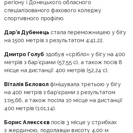
регіону і Донецького обласного
спеціалізованого фахового коледжу
спортивного профілю.
Дар’я Дубенець
стала переможницею у бігу
на 1500 метрів з результатом 4:41,22.
Дмитро Голуб
здобув «срібло» у бігу на 400
метрів з бар'єрами (57,55 с), а також посів 8
місце на дистанції 400 метрів (52,24 с).
Віталія Бєловол
фінішувала третьою у бігу
на 400 метрів з бар'єрами з результатом
1:05,66, а також посіла 10 місце на дистанції
400 метрів (1:01,14).
Борис Алексєєв
посів 3 місце у стрибках
з жердиною, подолавши висоту 4,00 м