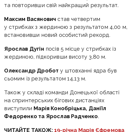
та повторивши свій найкращий результат.
Максим Васянович
став четвертим
у стрибках з жердиною з результатом 4,00 м,
встановивши новий особистий рекорд.
Ярослав Дугін
посів 5 місце у стрибках із
жердиною, підкоривши висоту 3,80 м.
Олександр Дробот
у штовханні ядра був
сьомим із результатом 14,13 м.
Також у складі команди Донецької області
на спринтерських бігових дистанціях
виступили
Марія Конобріцька, Даніїл
Федоренко та Ярослав Радченко
.
ЧИТАЙТЕ ТАКОЖ:
19-річна Марія Єфремова