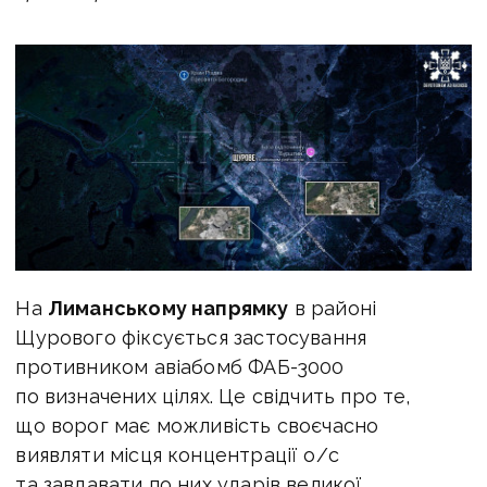
На
Лиманському напрямку
в районі
Щурового фіксується застосування
противником авіабомб ФАБ-3000
по визначених цілях. Це свідчить про те,
що ворог має можливість своєчасно
виявляти місця концентрації о/с
та завдавати по них ударів великої