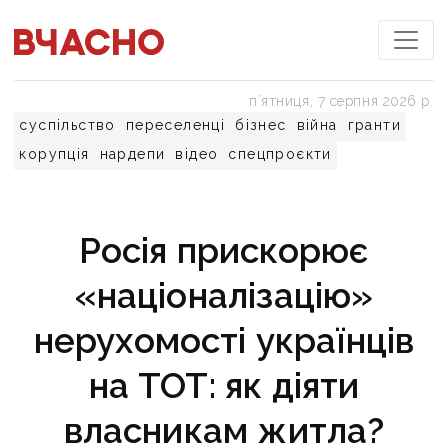
пʼятниця, 7 серпня 2026 р.
суспільство
переселенці
бізнес
війна
гранти
корупція
нардепи
відео
спецпроєкти
Росія прискорює
«націоналізацію»
нерухомості українців
на ТОТ: як діяти
власникам житла?