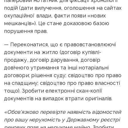
паперовий нотатник для фіксації хронології
подій (дати вилучення, оголошення на сайтах
окупаційної влади, факти появи «нових
мешканців»). Це стане доказовою базою
порушення прав.
— Переконатися, що є правовстановлюючі
документи на житло (договір купівлі-
продажу, договір дарування, договір
довічного утримання та інші нотаріальні
договори; рішення суду; свідоцтво про право
на спадщину; свідоцтво про право власності
тощо). Зробити електронні скан-копії
документів на випадок втрати оригіналів.
«Обов'язково перевірте наявність відомостей
про вашу нерухомість у Державному реєстрі
речових прав на нерухоме майно. Зробити