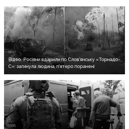
16:27
Відео. Росіяни вдарили по Слов’янську «Торнадо-
С»: загинула людина, п’ятеро поранені
13:05