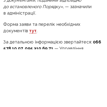
з документами, поданими відповідно
до встановленого Порядку»,
— зазначили
в адміністрації.
Форма заяви та перелік необхідних
документів
тут
.
За детальною інформацією звертайтеся:
066
578 10 07, 095 310 69 71
— Управління
соціального захисту населення
Мирноградської міської ради.
ЧИТАЙТЕ ТАКОЖ:
У Сіверськодонецькій
громаді ухвалили програму іпотеки для
ВПО 60+
Оперативну інформацію про події
Донбасу публікуємо у телеграм-