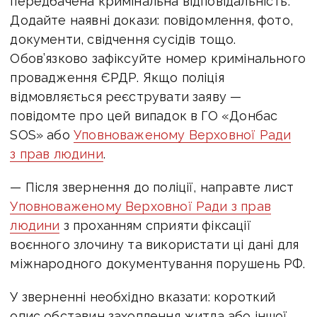
передбачена кримінальна відповідальність.
Додайте наявні докази: повідомлення, фото,
документи, свідчення сусідів тощо.
Обов’язково зафіксуйте номер кримінального
провадження ЄРДР. Якщо поліція
відмовляється реєструвати заяву —
повідомте про цей випадок в ГО «
Донбас
SOS»
або
Уповноваженому Верховної Ради
з прав людини
.
— Після звернення до поліції, направте лист
Уповноваженому Верховної Ради з прав
людини
з проханням сприяти фіксації
воєнного злочину та використати ці дані для
міжнародного документування порушень РФ.
У зверненні необхідно вказати: короткий
опис обставин захоплення житла або іншої