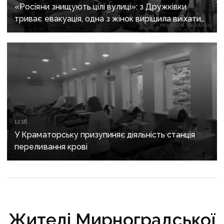
«Росіяни знищують цілі вулиці»: з Дружківки
триває евакуація, одна з жінок вирішила виїхати
після загибелі чоловіка
12:16
У Краматорську призупиняє діяльність станція
переливання крові
Жителі Мирноградської