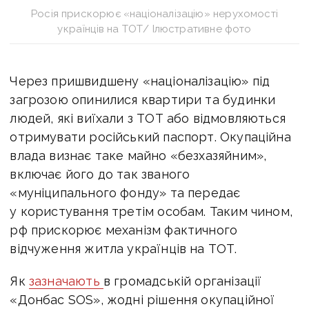
Росія прискорює «націоналізацію» нерухомості
українців на ТОТ/ Ілюстративне фото
Через пришвидшену «
націоналізацію» під
загрозою опинилися квартири та будинки
людей, які виїхали з ТОТ або відмовляються
отримувати російський паспорт. Окупаційна
влада визнає таке майно «безхазяйним»,
включає його до так званого
«муніципального фонду» та передає
у користування третім особам. Таким чином,
рф прискорює механізм фактичного
відчуження житла українців на ТОТ.
Як
зазначають
в громадській організації
«Донбас SOS», жодні рішення окупаційної