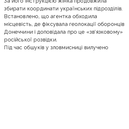
За його інструкцією жінка продовжила
збирати координати українських підрозділів.
Встановлено, що агентка обходила
місцевість, де фіксувала геолокації оборонців
Донеччини і доповідала про це «зв'язковому»
російської розвідки.
Під час обшуків у зловмисниці вилучено
смартфон із доказами роботи на ворога.
За матеріалами контррозвідки та слідчих
Служби безпеки суд визнав її винною за ч. 2
ст. 111 Кримінального кодексу України
(державна зрада, вчинена в умовах воєнного
стану).
У травні цього року за матеріалами СБУ суд
уже виніс вирок її брату. Його, як і сестру,
засуджено до 15 років позбавлення волі.
Розслідування проводили співробітники СБУ