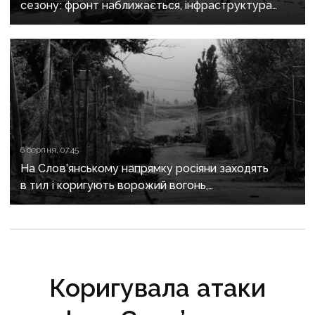
сезону: фронт наближається, інфраструктура
критично зруйнована
6 серпня, 07:45
На Слов’янському напрямку росіяни заходять
в тил і коригують ворожий вогонь,
на Краматорському «промацують» слабкі
ділянки
Коригувала атаки