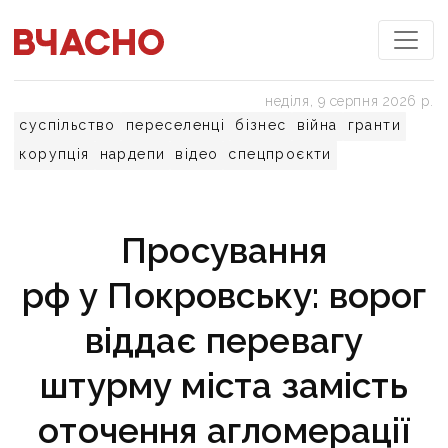
неділя, 9 серпня 2026 р.
суспільство
переселенці
бізнес
війна
гранти
корупція
нардепи
відео
спецпроєкти
Просування
рф у Покровську: ворог
віддає перевагу
штурму міста замість
оточення агломерації