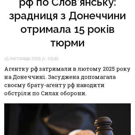
рф по Слов’янську:
зрадниця з Донеччини
отримала 15 років
тюрми
15 листопада 2025 р., 09:49
Агентку рф затримали в лютому 2025 року
на Донеччині. Засуджена допомагала
своєму брату-агенту рф наводити
обстріли по Силах оборони.