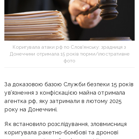
Коригувала атаки рф по Слов’янську: зрадниця з
Донеччини отримала 15 років тюрми/ілюстративне
фото
За доказовою базою Служби безпеки 15 років
ув’язнення з конфіскацією майна отримала
агентка рф, яку затримали в лютому 2025
року на Донеччині.
Як встановило розслідування, зловмисниця
коригувала ракетно-бомбові та дронові