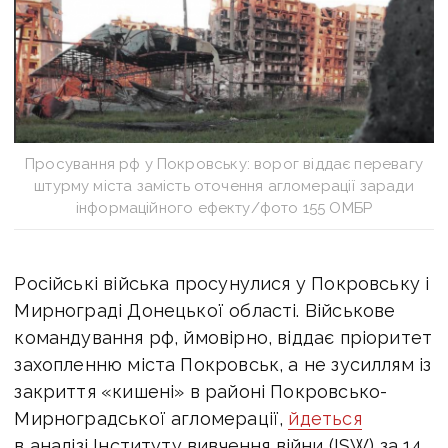
Просування рф у Покровську: ворог віддає перевагу
штурму міста замість оточення агломерації заради
інформаційного ефекту/фото 155 ОМБР
Російські війська просунулися у Покровську і
Мирнограді Донецької області. Військове
командування рф, ймовірно, віддає пріоритет
захопленню міста Покровськ, а не зусиллям із
закриття «кишені» в районі Покровсько-
Мирноградської агломерації,
йдеться
в аналізі Інституту вивчення війни (ISW) за 14