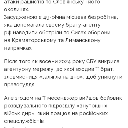
атаки рашистів по Слов’янську і його
околицях.
Засудженою є 49-річна місцева безробітна,
яка допомагала своєму брату-агенту
рф наводити обстріли по Силах оборони
на Краматорському та Лиманському
напрямках.
Після того як восени 2024 року СБУ викрила
агентурну мережу, до якої входив її брат,
зловмисниця «залягла на дно», щоб уникнути
правосуддя.
Але згодом на її месенджер вийшов бойовик
розвідувального підрозділу «внутрішніх
військ днр», який працює на російських
спецслужбістів.