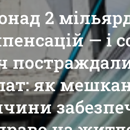
онад 2 мільяр
пенсацій — і с
ч постраждали
лат: як мешка
ччини забезпе
право на житл