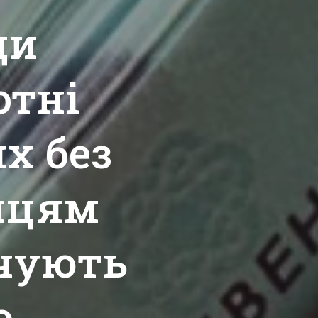
ди
отні
х без
нцям
чують
о