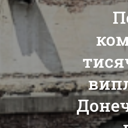
П
ком
тися
вип
Доне