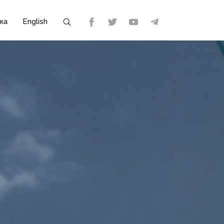
ка
English