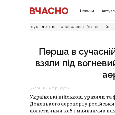
Новини
Актуал
суспільство
переселенці
бізнес
війна
Перша в сучасній 
взяли під вогнев
ае
5 червня 2026 р., 09:10
Українські військові уразили т
Донецького аеропорту російськи
логістичний хаб і майданчик дл