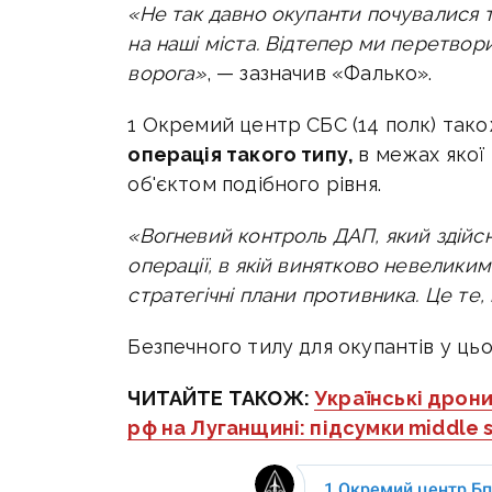
«Не так давно окупанти почувалися т
на наші міста. Відтепер ми перетво
ворога»
, — зазначив «Фалько».
1 Окремий центр СБС (14 полк) тако
операція такого типу,
в межах якої
об'єктом подібного рівня.
«Вогневий контроль ДАП, який здійс
операції, в якій винятково невелики
стратегічні плани противника. Це те
Безпечного тилу для окупантів у ць
ЧИТАЙТЕ ТАКОЖ:
Українські дрони
рф на Луганщині: підсумки middle s