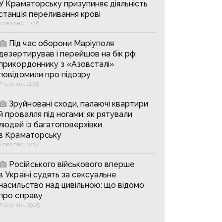
У Краматорську призупиняє діяльність
станція переливання крові
7 серпня, 12:16
Під час оборони Маріуполя
дезертирував і перейшов на бік рф:
прикордоннику з «Азовсталі»
повідомили про підозру
7 серпня, 11:03
Зруйновані сходи, палаючі квартири
й провалля під ногами: як рятували
людей із багатоповерхівки
в Краматорську
7 серпня, 10:17
Російського військового вперше
в Україні судять за сексуальне
насильство над цивільною: що відомо
про справу
7 серпня, 09:05