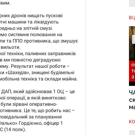
В
Ч
с
м
К