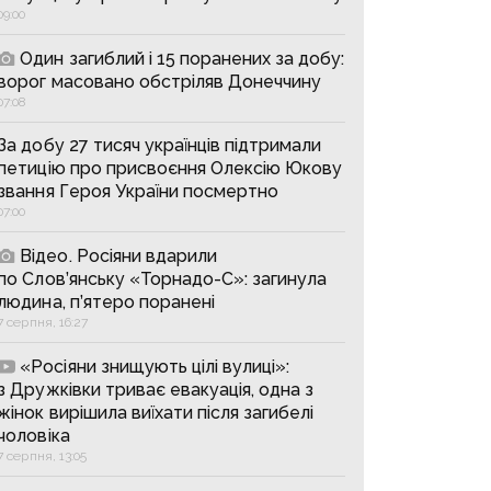
09:00
Один загиблий і 15 поранених за добу:
ворог масовано обстріляв Донеччину
07:08
За добу 27 тисяч українців підтримали
петицію про присвоєння Олексію Юкову
звання Героя України посмертно
07:00
Відео. Росіяни вдарили
по Слов’янську «Торнадо-С»: загинула
людина, п’ятеро поранені
7 серпня, 16:27
«Росіяни знищують цілі вулиці»:
з Дружківки триває евакуація, одна з
жінок вирішила виїхати після загибелі
чоловіка
7 серпня, 13:05