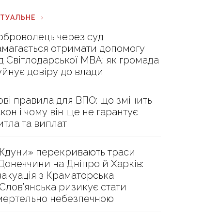
КТУАЛЬНЕ
оброволець через суд
амагається отримати допомогу
ід Світлодарської МВА: як громада
уйнує довіру до влади
ові правила для ВПО: що змінить
акон і чому він ще не гарантує
итла та виплат
Ждуни» перекривають траси
 Донеччини на Дніпро й Харків:
вакуація з Краматорська
 Слов’янська ризикує стати
мертельно небезпечною