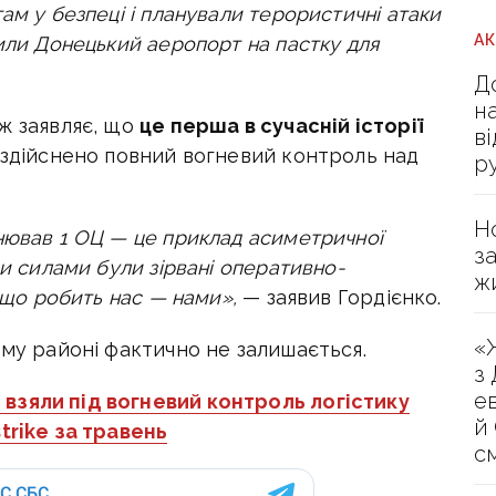
ам у безпеці і планували терористичні атаки
А
рили Донецький аеропорт на пастку для
Д
н
ж заявляє, що
це перша в сучасній історії
в
 здійснено повний вогневий контроль над
р
Н
нював 1 ОЦ — це приклад асиметричної
з
ми силами були зірвані оперативно-
ж
, що робить нас — нами»,
— заявив Гордієнко.
«
ому районі фактично не залишається.
з
е
 взяли під вогневий контроль логістику
й
trike за травень
с