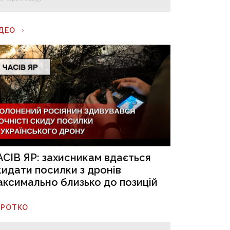
ІДЕО
АСІВ ЯР: захисникам вдається
кидати посилки з дронів
аксимально близько до позицій
ОРОТКО