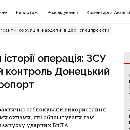
ьне
Репортажі
Розслідування
Коментарі / Аналіти
гранти
корупція
нардепи
відео
спецпроєкти
історії операція: ЗСУ
ий контроль Донецький
ропорт
а фактично заблокували використання
ми силами, які облаштували там
я запуску ударних БпЛА.