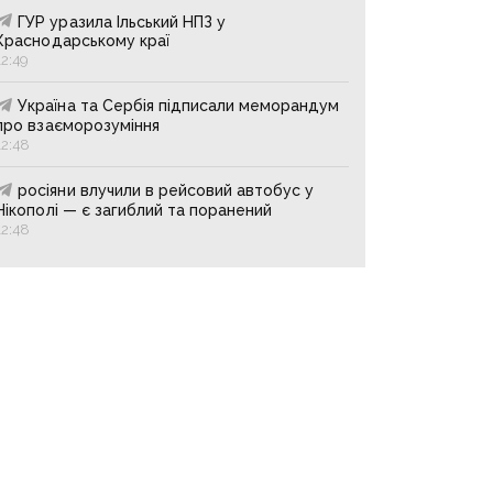
ГУР уразила Ільський НПЗ у
Краснодарському краї
12:49
Україна та Сербія підписали меморандум
про взаєморозуміння
12:48
росіяни влучили в рейсовий автобус у
Нікополі — є загиблий та поранений
12:48