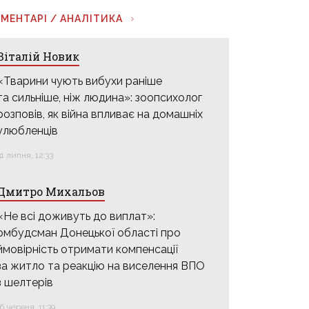
МЕНТАРІ / АНАЛІТИКА
Віталій Новик
«Тварини чують вибухи раніше
та сильніше, ніж людина»: зоопсихолог
розповів, як війна впливає на домашніх
улюбленців
31 липня, 12:33
Дмитро Михальов
«Не всі доживуть до виплат»:
омбудсман Донецької області про
ймовірність отримати компенсації
за житло та реакцію на виселення ВПО
з шелтерів
16 червня, 11:39