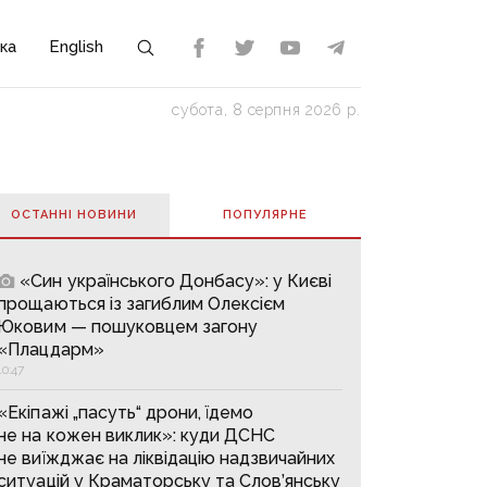
ка
English
субота, 8 серпня 2026 р.
ОСТАННІ НОВИНИ
ПОПУЛЯРНE
«Син українського Донбасу»: у Києві
прощаються із загиблим Олексієм
Юковим — пошуковцем загону
«Плацдарм»
10:47
«Екіпажі „пасуть“ дрони, їдемо
не на кожен виклик»: куди ДСНС
не виїжджає на ліквідацію надзвичайних
ситуацій у Краматорську та Слов’янську