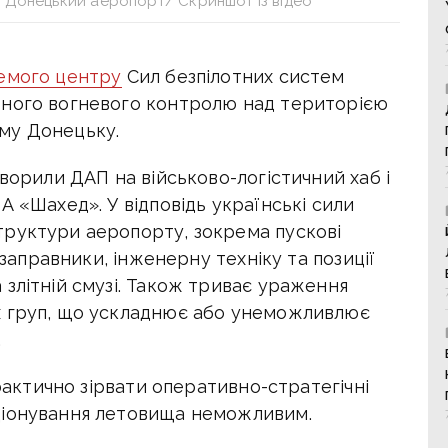
ь Донецький аеропорт/ Скриншот із відео
ремого центру
Сил безпілотних систем
вного вогневого контролю над територією
му Донецьку.
творили ДАП на військово-логістичний хаб і
А «Шахед». У відповідь українські сили
руктури аеропорту, зокрема пускові
 заправники, інженерну техніку та позиції
злітній смузі. Також триває ураження
х груп, що ускладнює або унеможливлює
.
 фактично зірвати оперативно-стратегічні
ціонування летовища неможливим.