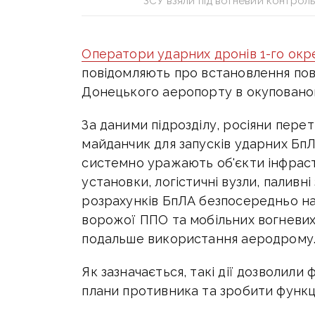
ЗСУ взяли під вогневий контрол
Оператори ударних дронів 1-го ок
повідомляють
про встановлення по
Донецького аеропорту в окуповано
За даними підрозділу, росіяни пере
майданчик для запусків ударних БпЛ
системно уражають об'єкти інфраст
установки, логістичні вузли, паливні
розрахунків БпЛА безпосередньо на 
ворожої ППО та мобільних вогневи
подальше використання аеродрому
Як зазначається, такі дії дозволили
плани противника та зробити функ