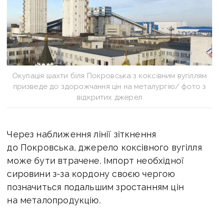
Окупація шахти біля Покровська з коксівним вугіллям
призведе до здорожчання цін на металургію/ фото з
відкритих джерел
Через наближення лінії зіткнення
до Покровська, джерело коксівного вугілля
може бути втрачене. Імпорт необхідної
сировини з-за кордону своєю чергою
позначиться подальшим зростанням цін
на металопродукцію.