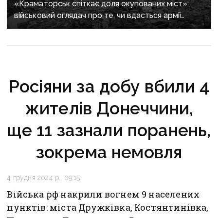
«Краматорськ спіткає доля окупованих міст»:
військовий оглядач про те, чи вдасться армії
рф захопити останню агломерацію Донеччини до
кінця 2026 року
Росіяни за добу вбили 4
жителів Донеччини,
ще 11 зазнали поранень,
зокрема немовля
4 грудня 2024 р., 09:15
Війська рф накрили вогнем 9 населених
пунктів: міста Дружківка, Костянтинівка,