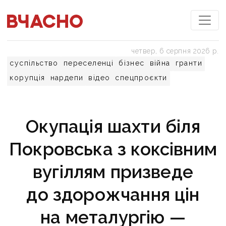
четвер, 6 серпня 2026 р.
суспільство
переселенці
бізнес
війна
гранти
корупція
нардепи
відео
спецпроєкти
Окупація шахти біля
Покровська з коксівним
вугіллям призведе
до здорожчання цін
на металургію —