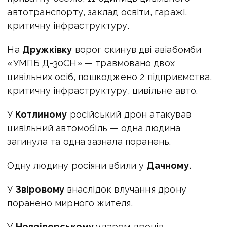
автотранспорту, заклад освіти, гаражі,
критичну інфраструктуру.
На
Дружківку
ворог скинув дві авіабомби
«УМПБ Д-30СН» — травмовано двох
цивільних осіб, пошкоджено 2 підприємства,
критичну інфраструктуру, цивільне авто.
У
Котлиному
російський дрон атакував
цивільний автомобіль — одна людина
загинула та одна зазнала поранень.
Одну людину росіяни вбили у
Дачному.
У
Звіровому
внаслідок влучання дрону
поранено мирного жителя.
У
Новоіверському
ударом дронів