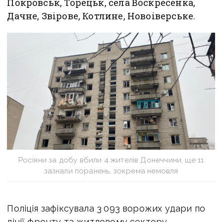
Покровськ, Торецьк, села Воскресенка,
Дачне, Звірове, Котлине, Новоіверське.
Росіяни за добу вбили 4 жителів Донеччини, ще 11
зазнали поранень, зокрема немовля
Поліція зафіксувала 3 093 ворожих удари по
лінії фронту та житловому сектору.