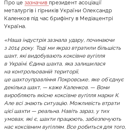
Про це
зазначив
президент асоціації
металургів і гірників України Олександр
Каленков
під час брифінгу в Медіацентрі
Україна.
«Наша індустрія зазнала удару, починаючи
з 2014 року. Тоді ми якраз втратили більшість
шахт, які видобувають коксівне вугілля
в Україні. Єдина шахта, яка залишилася
на контрольованій території,
це шахтоуправління Покровське, яке обʼєднує
декілька шахт, — каже Каленков. — Вони
виробляють якісне коксівне вугілля марки К.
Але всі знають ситуацію. Можливість втрати
цієї шахти — реальна. Навіть зараз, у тих
умовах, які є, шахти працюють, забезпечують
нас коксівним вугіллям. Все робиться для того,