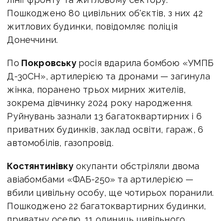
Пошкоджено 80 цивільних об'єктів, з них 42
житлових будинки, повідомляє поліція
Донеччини.
По
Покровську
росія вдарила бомбою «УМПБ
Д-30СН», артилерією та дронами — загинула
жінка, поранено трьох мирних жителів,
зокрема дівчинку 2024 року народження.
Руйнувань зазнали 13 багатоквартирних і 6
приватних будинків, заклад освіти, гараж, 6
автомобілів, газопровід.
Костянтинівку
окупанти обстріляли двома
авіабомбами «ФАБ-250» та артилерією —
вбили цивільну особу, ще чотирьох поранили.
Пошкоджено 22 багатоквартирних будинки,
приватну оселю, 11 одиниць цивільного