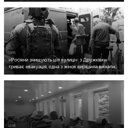
13:05
«Росіяни знищують цілі вулиці»: з Дружківки
триває евакуація, одна з жінок вирішила виїхати
після загибелі чоловіка
12:16