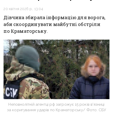
20 квітня 2026 р., 13:04
Дівчина збирала інформацію для ворога,
аби скоординувати майбутні обстріли
по Краматорську.
Неповнолітній агентці рф загрожує 15 років в'язниці
за коригування ударів по Краматорську/ Фото: СБУ