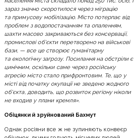
населення міста складало понад 250 тис. осіб, і
зараз значно скоротилося через міграцію
та примусову мобілізацію. Місто потерпає від
проблем з водопостачанням та опаленням,
шахти масово закриваються без консервації,
промислові об'єкти перетворено на військові
бази, — все це створює гуманітарну
та екологічну загрозу.
Посилання на обстріли є
цинічним, оскільки саме через російську
агресію місто стало прифронтовим. Те, що у
місті від початку окупації не зведено жодного
об'єкта, доводить, що розвиток регіону ніколи
не входив у плани кремля».
Обіцянки й зруйнований Бахмут
Однак росіяни все ж не зупиняють конвеєр
обіцянок, якими годують місцевих людей.