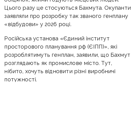
Цього разу це стосуються Бахмута. Окупанти
заявляли про розробку так званого генплану
«відбудови» у 2026 році.
Російська установа «Єдиний інститут
просторового планування рф (ЄІПП)», які
розроблятимуть генплан, заявили, що Бахмут
розглядають як промислове місто. Тут,
нібито, хочуть відновити різні виробничі
потужності.
Окупанти обговорюють перспективи
відновлення заводу шампанських вин
та соляних шахт. Говорять й про видобуток
та перероблення каолінової глини.
Цю сировину нібито використовуватимуть
для виробництва порцеляни і кераміки.