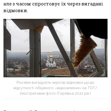
але з часом спростовує їх через вигадані
відмовки.
Росіяни вигадують чергові відмовки щодо
відсутності обіцяного «відновлення» на ТОТ/
Ілюстративне фото (Горлівка 2022 рік)