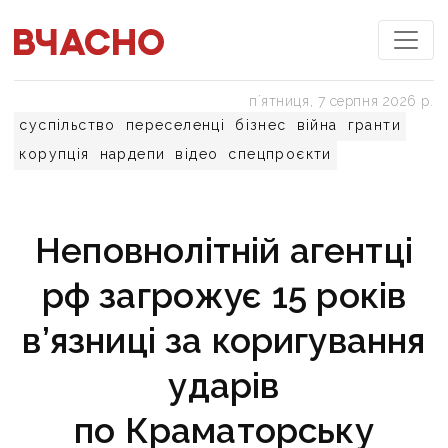
пʼятниця, 7 серпня 2026 р.
суспільство
переселенці
бізнес
війна
гранти
корупція
нардепи
відео
спецпроєкти
Неповнолітній агентці
рф загрожує 15 років
в’язниці за коригування
ударів
по Краматорську