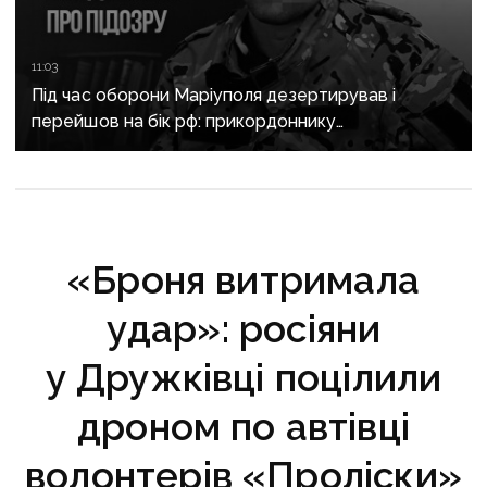
11:03
Під час оборони Маріуполя дезертирував і
перейшов на бік рф: прикордоннику
з «Азовсталі» повідомили про підозру
«Броня витримала
удар»: росіяни
у Дружківці поцілили
дроном по автівці
волонтерів «Проліски»