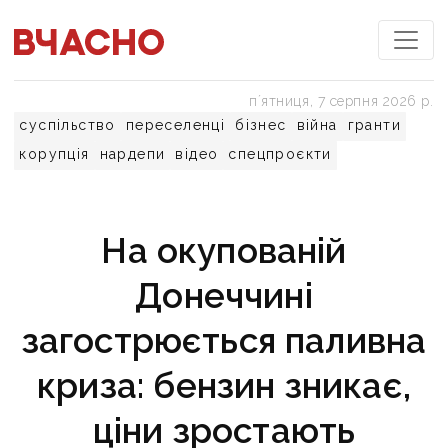
пʼятниця, 7 серпня 2026 р.
суспільство
переселенці
бізнес
війна
гранти
корупція
нардепи
відео
спецпроєкти
На окупованій
Донеччині
загострюється паливна
криза: бензин зникає,
ціни зростають