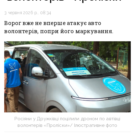
3 червня 2026 р., 08:34
Ворог вже не вперше атакує авто
волонтерів, попри його маркування.
Росіяни у Дружківці поцілили дроном по автівці
волонтерів «Проліски»/ Ілюстративне фото