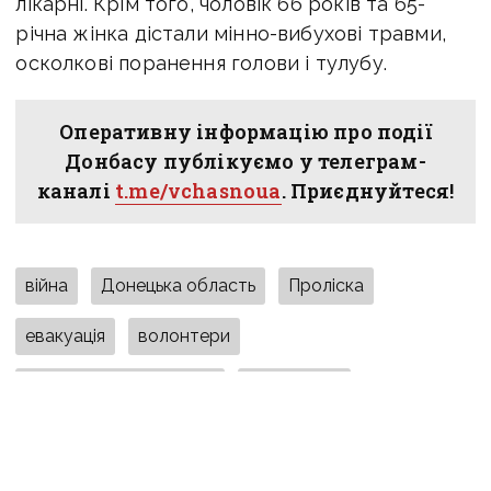
лікарні. Крім того, чоловік 66 років та 65-
річна жінка дістали мінно-вибухові травми,
осколкові поранення голови і тулубу.
Оперативну інформацію про події
Донбасу публікуємо у телеграм-
каналі
t.me/vchasnoua
. Приєднуйтеся!
війна
Донецька область
Проліска
евакуація
волонтери
обстріли на Донеччині
FPV-дрони
російські окупанти
Дружківка
Вчасно