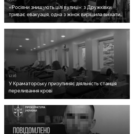
«Росіяни знищують цілі вулиці»: з Дружківки
триває евакуація, одна з жінок вирішила виїхати
після загибелі чоловіка
12:16
У Краматорську призупиняє діяльність станція
переливання крові