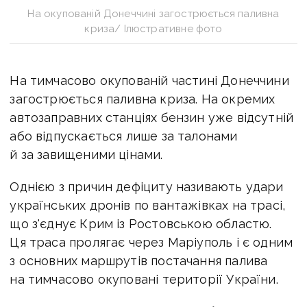
На окупованій Донеччині загострюється паливна
криза/ Ілюстративне фото
На тимчасово окупованій частині Донеччини
загострюється паливна криза. На окремих
автозаправних станціях бензин уже відсутній
або відпускається лише за талонами
й за завищеними цінами.
Однією з причин дефіциту називають удари
українських дронів по вантажівках на трасі,
що з'єднує Крим із Ростовською областю.
Ця траса пролягає через Маріуполь і є одним
з основних маршрутів постачання палива
на тимчасово окуповані території України.