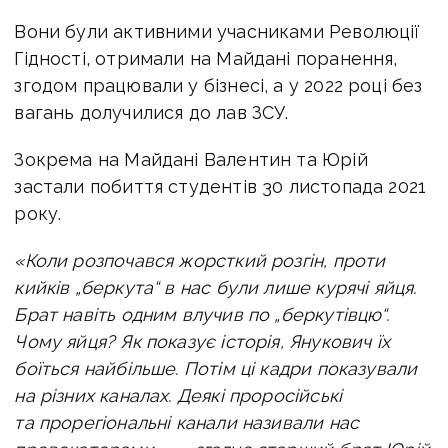
Вони були активними учасниками Революції
Гідності, отримали на Майдані поранення,
згодом працювали у бізнесі, а у 2022 році без
вагань долучилися до лав ЗСУ.
Зокрема на Майдані Валентин та Юрій
застали побиття студентів 30 листопада 2021
року.
«Коли розпочався жорсткий розгін, проти
кийків „беркута“ в нас були лише курячі яйця.
Брат навіть одним влучив по „беркутівцю“.
Чому яйця? Як показує історія, Янукович їх
боїться найбільше. Потім ці кадри показували
на різних каналах. Деякі проросійські
та прорегіональні канали називали нас