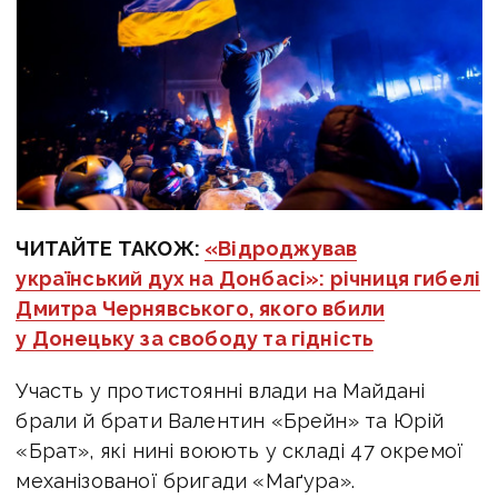
ЧИТАЙТЕ ТАКОЖ:
«Відроджував
український дух на Донбасі»: річниця гибелі
Дмитра Чернявського, якого вбили
у Донецьку за свободу та гідність
Участь у протистоянні влади на Майдані
брали й брати Валентин «Брейн» та Юрій
«Брат», які нині воюють у складі 47 окремої
механізованої бригади «Маґура».