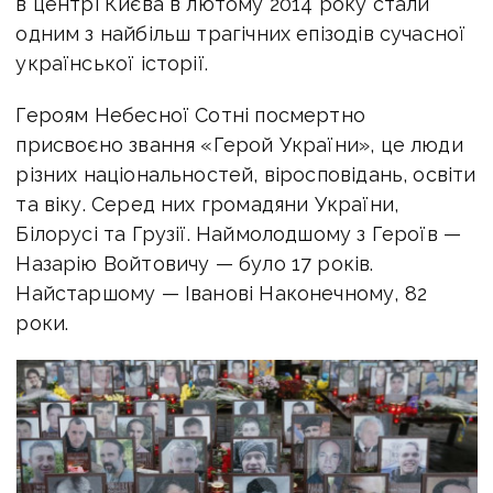
в центрі Києва в лютому 2014 року стали
одним з найбільш трагічних епізодів сучасної
української історії.
Героям Небесної Сотні посмертно
присвоєно звання «Герой України», це люди
різних національностей, віросповідань, освіти
та віку. Серед них громадяни України,
Білорусі та Грузії. Наймолодшому з Героїв —
Назарію Войтовичу — було 17 років.
Найстаршому — Іванові Наконечному, 82
роки.