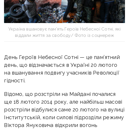
Україна вшановує пам’ять Героїв Небесної Сотні, які
віддали життя за свободу/ Фото із соцмереж
День Героїв Небесної Сотні — це пам’ятний
день, що відзначається в Україні 20 лютого
на вшанування подвигу учасників Революції
гідності.
Відомо, що розстріли на Майдані почалися
ще 18 лютого 2014 року, але найбільш масові
розстріли відбулися саме 20 лютого на вулиці
Інститутській, коли силові підрозділи режиму
Віктора Януковича відкрили вогонь