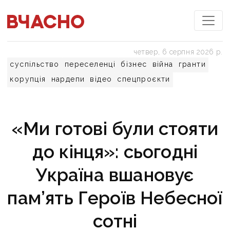
четвер, 6 серпня 2026 р.
суспільство
переселенці
бізнес
війна
гранти
корупція
нардепи
відео
спецпроєкти
«Ми готові були стояти
до кінця»: сьогодні
Україна вшановує
пам’ять Героїв Небесної
сотні