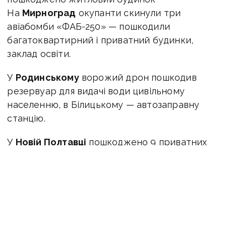
На
Мирноград
окупанти скинули три
авіабомби «ФАБ-250» — пошкодили
багатоквартирний і приватний будинки,
заклад освіти.
У
Родинському
ворожий дрон пошкодив
резервуар для видачі води цивільному
населенню, в Білицькому — автозаправну
станцію.
У
Новій Полтавці
пошкоджено 9 приватних
осель.
ЧИТАЙТЕ ТАКОЖ:
Росіяни накопичують
резерви в районі Піщаного й сформували
свій лівий фланг біля Покровська: ситуація
на східному фронті