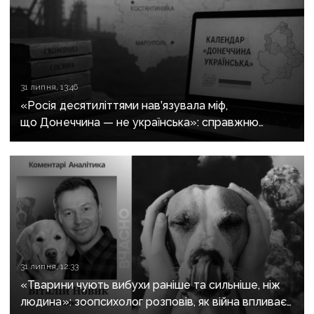
31 липня, 13:46
«Росія десятиліттями нав’язувала міф,
що Донеччина — не українська»: справжню
історію регіону зберуть в унікальному календарі
31 липня, 12:33
«Тварини чують вибухи раніше та сильніше, ніж
людина»: зоопсихолог розповів, як війна впливає