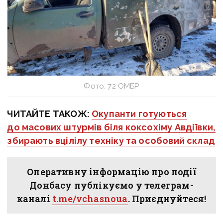
Фото: 72 ОМБР
ЧИТАЙТЕ ТАКОЖ:
Окупанти готуються
до масових штурмів біля коксохіму Авдіївки,
збирають вцілілу техніку та особовий склад
Оперативну інформацію про події
Донбасу публікуємо у телеграм-
каналі
t.me/vchasnoua
. Приєднуйтеся!