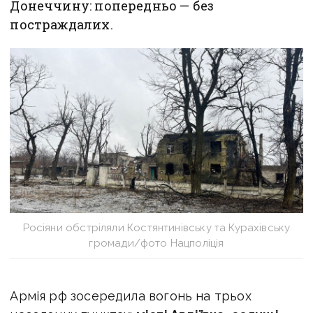
Донеччину: попередньо — без
постраждалих.
Росіяни обстріляли Костянтинівську та Курахівську
громади/фото Нацполіція
Армія рф зосередила вогонь на трьох