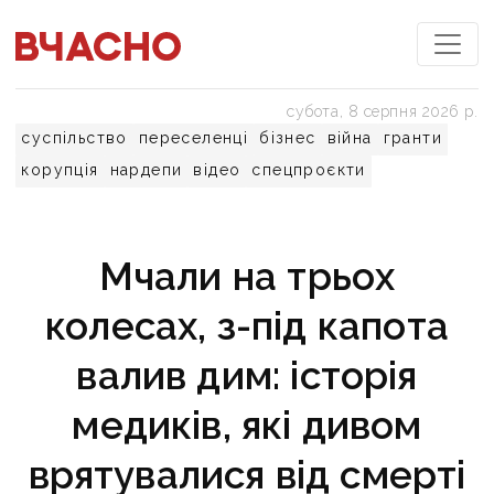
субота, 8 серпня 2026 р.
суспільство
переселенці
бізнес
війна
гранти
корупція
нардепи
відео
спецпроєкти
Мчали на трьох
колесах, з-під капота
валив дим: історія
медиків, які дивом
врятувалися від смерті