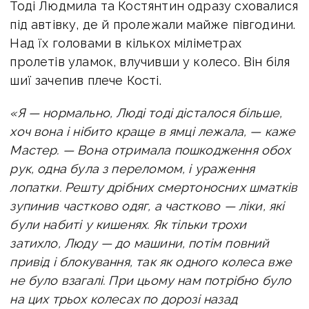
Тоді Людмила та Костянтин одразу сховалися
під автівку, де й пролежали майже півгодини.
Над їх головами в кількох міліметрах
пролетів уламок, влучивши у колесо. Він біля
шиї зачепив плече Кості.
«Я — нормально, Люді тоді дісталося більше,
хоч вона і нібито краще в ямці лежала, — каже
Мастер. — Вона отримала пошкодження обох
рук, одна була з переломом, і ураження
лопатки. Решту дрібних смертоносних шматків
зупинив частково одяг, а частково — ліки, які
були набиті у кишенях. Як тільки трохи
затихло, Люду — до машини, потім повний
привід і блокування, так як одного колеса вже
не було взагалі. При цьому нам потрібно було
на цих трьох колесах по дорозі назад