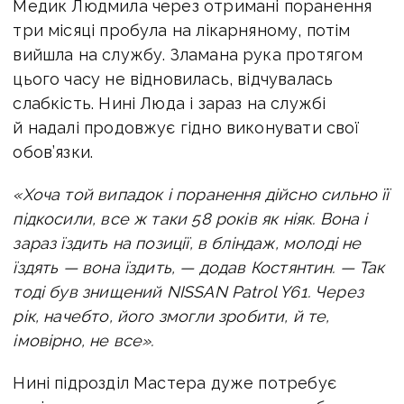
Медик Людмила через отримані поранення
три місяці пробула на лікарняному, потім
вийшла на службу. Зламана рука протягом
цього часу не відновилась, відчувалась
слабкість. Нині Люда і зараз на службі
й надалі продовжує гідно виконувати свої
обов’язки.
«Хоча той випадок і поранення дійсно сильно її
підкосили, все ж таки 58 років як ніяк. Вона і
зараз їздить на позиції, в бліндаж, молоді не
їздять — вона їздить, — додав Костянтин. — Так
тоді був знищений NISSAN Patrol Y61. Через
рік, начебто, його змогли зробити, й те,
імовірно, не все».
Нині підрозділ Мастера дуже потребує