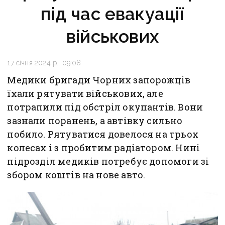
під час евакуації
військових
17 січня 2024 р., 09:08
Медики бригади Чорних запорожців
їхали рятувати військових, але
потрапили під обстріл окупантів. Вони
зазнали поранень, а автівку сильно
побило. Рятуватися довелося на трьох
колесах і з пробитим радіатором. Нині
підрозділ медиків потребує допомоги зі
збором коштів на нове авто.