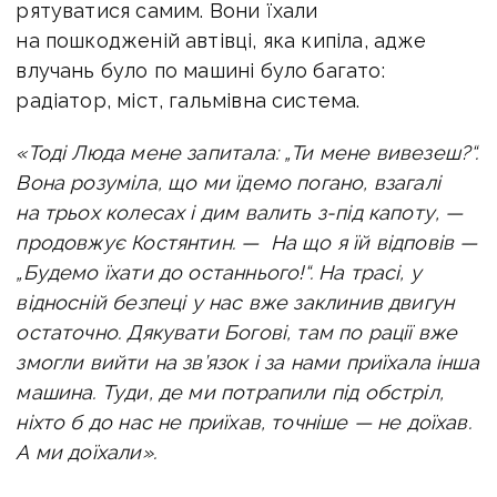
рятуватися самим. Вони їхали
на пошкодженій автівці, яка кипіла, адже
влучань було по машині було багато:
радіатор, міст, гальмівна система.
«Тоді Люда мене запитала: „Ти мене вивезеш?“.
Вона розуміла, що ми їдемо погано, взагалі
на трьох колесах і дим валить з-під капоту, —
продовжує Костянтин. — На що я їй відповів —
„Будемо їхати до останнього!“. На трасі, у
відносній безпеці у нас вже заклинив двигун
остаточно. Дякувати Богові, там по рації вже
змогли вийти на зв’язок і за нами приїхала інша
машина. Туди, де ми потрапили під обстріл,
ніхто б до нас не приїхав, точніше — не доїхав.
А ми доїхали».