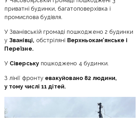
У Часовоярській громаді пошкоджені 3
приватні будинки, багатоповерхівка і
промислова будівля.
У Званівській громаді пошкоджено 2 будинки
у
Званівці,
обстріляні
Верхньокам’янське і
Переїзне.
У
Сіверську
пошкоджено 4 будинки.
З лінії фронту
евакуйовано 82 людини,
у тому числі 11 дітей.