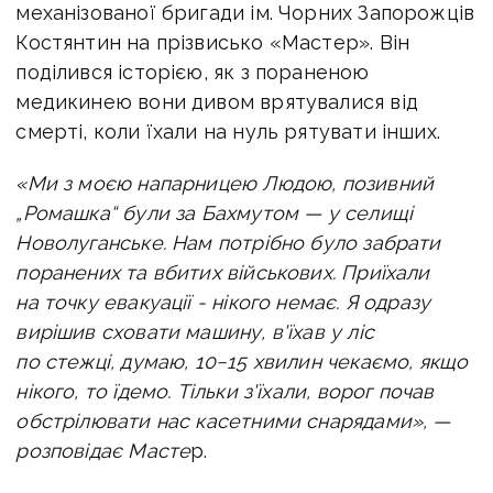
механізованої бригади ім. Чорних Запорожців
Костянтин на прізвисько «Мастер». Він
поділився історією, як з пораненою
медикинею вони дивом врятувалися від
смерті, коли їхали на нуль рятувати інших.
«Ми з моєю напарницею Людою, позивний
„Ромашка“ були за Бахмутом — у селищі
Новолуганське.
Нам потрібно було забрати
поранених та вбитих військових. Приїхали
на точку евакуації - нікого немає. Я одразу
вирішив сховати машину, в'їхав у ліс
по стежці, думаю, 10−15 хвилин чекаємо, якщо
нікого, то їдемо. Тільки з'їхали, ворог почав
обстрілювати нас касетними снарядами», —
розповідає Масте
р.