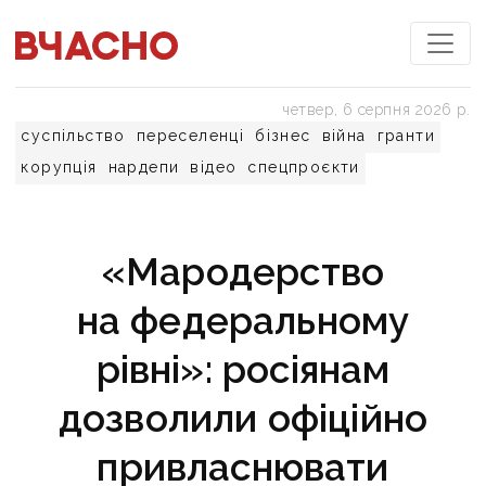
четвер, 6 серпня 2026 р.
суспільство
переселенці
бізнес
війна
гранти
корупція
нардепи
відео
спецпроєкти
«Мародерство
на федеральному
рівні»: росіянам
дозволили офіційно
привласнювати