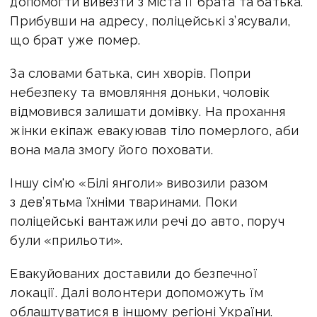
допомогти вивезти з міста її брата та батька.
Прибувши на адресу, поліцейські з’ясували,
що брат уже помер.
За словами батька, син хворів. Попри
небезпеку та вмовляння доньки, чоловік
відмовився залишати домівку. На прохання
жінки екіпаж евакуював тіло померлого, аби
вона мала змогу його поховати.
Іншу сім'ю «Білі янголи» вивозили разом
з дев’ятьма їхніми тваринами. Поки
поліцейські вантажили речі до авто, поруч
були «прильоти».
Евакуйованих доставили до безпечної
локації. Далі волонтери допоможуть їм
облаштуватися в іншому регіоні України.