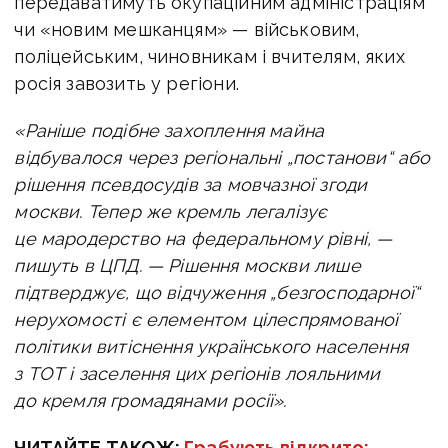
передаватимуть окупаційним адміністраціям
чи «новим мешканцям» — військовим,
поліцейським, чиновникам і вчителям, яких
росія завозить у регіони.
«Раніше подібне захоплення майна
відбувалося через регіональні „постанови“ або
рішення псевдосудів за мовчазної згоди
москви. Тепер же кремль легалізує
це мародерство на федеральному рівні, —
пишуть в ЦПД. —
Рішення москви лише
підтверджує, що відчуження „безгосподарної“
нерухомості є елементом цілеспрямованої
політики витіснення українського населення
з ТОТ і заселення цих регіонів лояльними
до кремля громадянами росії».
ЧИТАЙТЕ ТАКОЖ:
Грабують відкрито: