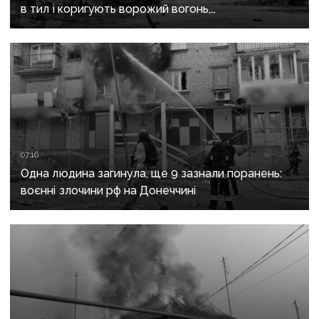
в тил і коригують ворожий вогонь,
на Краматорському «промацують» слабкі
ділянки
07:16
Одна людина загинула, ще 9 зазнали поранень:
воєнні злочини рф на Донеччині