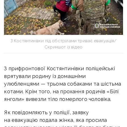
З Костянтинівки під обстрілами триває евакуація/
Скриншот із відео
З прифронтової Костянтинівки поліцейські
врятували родину із домашніми
улюбленцями — трьома собаками та шістьма
котами. Крім того, на прохання родичів «Білі
янголи» вивезли тіло померлого чоловіка.
Як повідомляють у поліції, заявку
на евакуацію подала жінка, яка просила