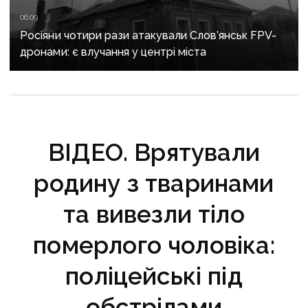
06:09
Росіяни чотири рази атакували Слов’янськ FPV-
дронами: є влучання у центрі міста
ВІДЕО. Врятували
родину з тваринами
та вивезли тіло
померлого чоловіка:
поліцейські під
обстрілами