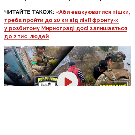
ЧИТАЙТЕ ТАКОЖ:
«Аби евакуюватися пішки,
треба пройти до 20 км від лінії фронту»:
у розбитому Мирнограді досі залишається
до 2 тис. людей