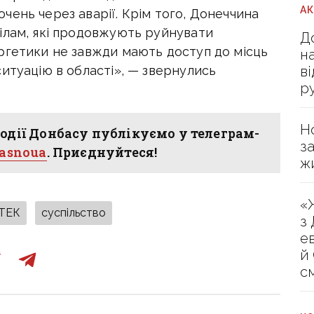
А
ень через аварії. Крім того, Донеччина
ілам, які продовжують руйнувати
Д
ргетики не завжди мають доступ до місць
н
в
итуацію в області», — звернулись
р
Н
одії Донбасу публікуємо у телеграм-
з
hasnoua
. Приєднуйтеся!
ж
«
ТЕК
суспільство
з
е
й
с