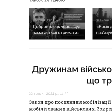
ТАКОЖ ЗА ТЕМОЮ
3 серпня, 13:28
31 липня, 1
Доброволець через суд
«Росія 
намагається отримати
нав’язув
допомогу від
що Дон
Світлодарської МВА:
не украї
як громада руйнує
справжн
довіру до влади
регіону
в уніка
Дружинам військов
що тр
22 травня 2024 р., 14:33
Закон про посилення мобілізації
мобілізованих військових. Зокре