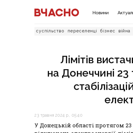
Новини
Актуал
суспільство
переселенці
бізнес
війна
Лімітів вистач
на Донеччині 23 
стабілізаці
елект
23 травня 2024 р., 05:40
У Донецькій області протягом 23