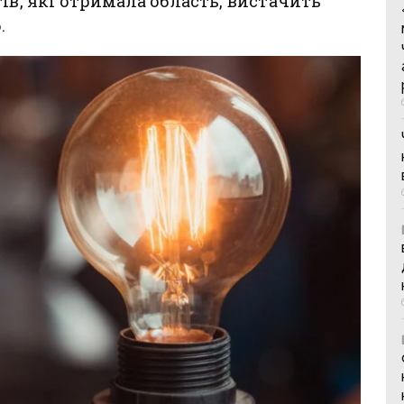
ів, які отримала область, вистачить
.