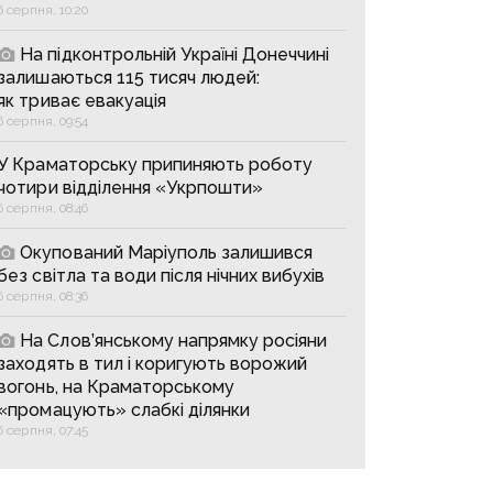
6 серпня, 10:20
На підконтрольній Україні Донеччині
залишаються 115 тисяч людей:
як триває евакуація
6 серпня, 09:54
У Краматорську припиняють роботу
чотири відділення «Укрпошти»
6 серпня, 08:46
Окупований Маріуполь залишився
без світла та води після нічних вибухів
6 серпня, 08:36
На Слов’янському напрямку росіяни
заходять в тил і коригують ворожий
вогонь, на Краматорському
«промацують» слабкі ділянки
6 серпня, 07:45