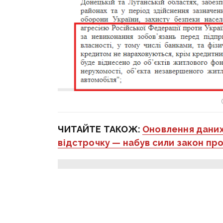
ЧИТАЙТЕ ТАКОЖ:
Оновлення даних,
відстрочку — набув сили закон про
Оперативну інформацію про п
каналі
t.me/vc