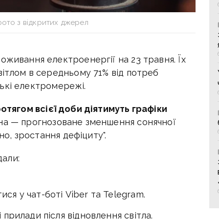
фото з відкритих джерел
оживання електроенергії на 23 травня. Їх
вітлом в середньому 71% від потреб
ькі електромережі.
отягом всієї доби діятимуть графіки
а — прогнозоване зменшення сонячної
дно, зростання дефіциту".
али:
ся у чат-боті Viber та Telegram.
прилади після відновлення світла.