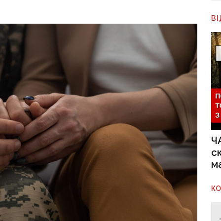
В
Ч
с
м
К