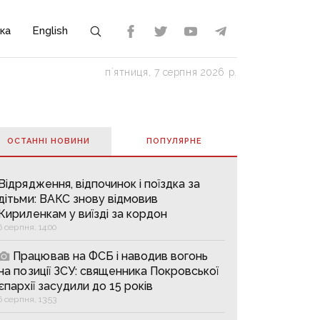
ка
English
пʼятниця, 7 серпня 2026 р.
ОСТАННІ НОВИНИ
ПОПУЛЯРНE
Відрядження, відпочинок і поїздка за
дітьми: ВАКС знову відмовив
Кириленкам у виїзді за кордон
6 серпня, 14:00
Працював на ФСБ і наводив вогонь
на позиції ЗСУ: священника Покровської
єпархії засудили до 15 років
6 серпня, 13:53