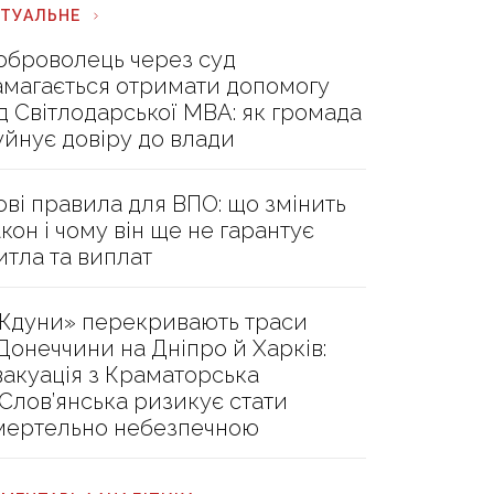
КТУАЛЬНЕ
оброволець через суд
амагається отримати допомогу
ід Світлодарської МВА: як громада
уйнує довіру до влади
ові правила для ВПО: що змінить
акон і чому він ще не гарантує
итла та виплат
Ждуни» перекривають траси
 Донеччини на Дніпро й Харків:
вакуація з Краматорська
 Слов’янська ризикує стати
мертельно небезпечною