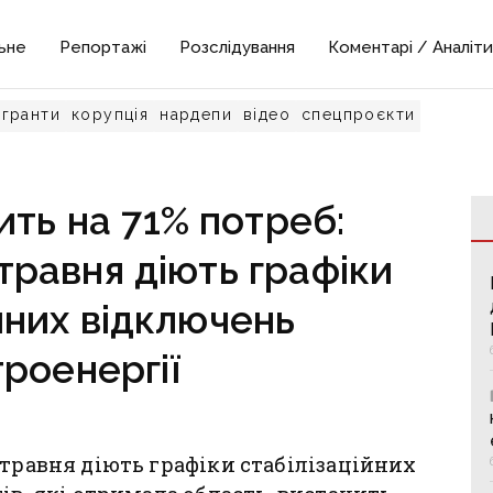
ьне
Репортажі
Розслідування
Коментарі / Аналіти
гранти
корупція
нардепи
відео
спецпроєкти
ить на 71% потреб:
травня діють графіки
йних відключень
роенергії
 травня діють графіки стабілізаційних