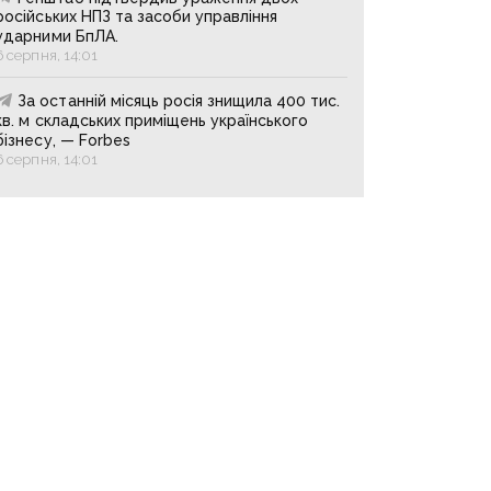
російських НПЗ та засоби управління
ударними БпЛА.
6 серпня, 14:01
За останній місяць росія знищила 400 тис.
кв. м складських приміщень українського
бізнесу, — Forbes
6 серпня, 14:01