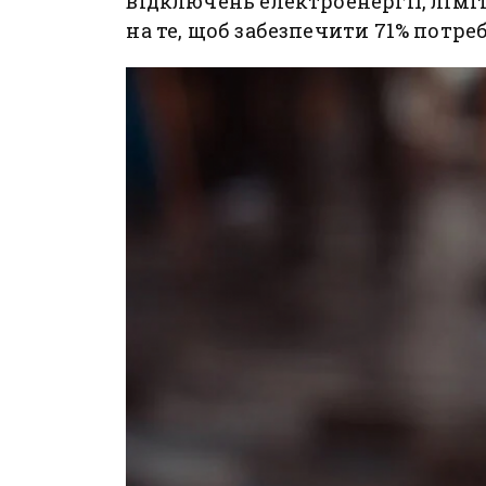
відключень електроенергії, ліміт
на те, щоб забезпечити 71% потреб