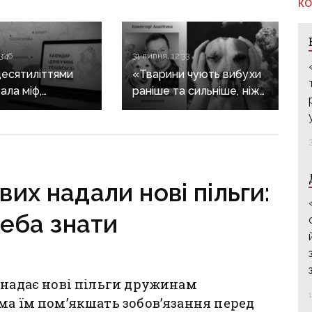
КО
3:46
31 липня, 12:33
десятиліттями
«Тварини чують вибухи
ала міф,
раніше та сильніше, ніж
еччина —
людина»: зоопсихолог
нська»:
розповів, як війна
ю історію
впливає на домашніх
 зберуть
улюбленців
льному календарі
их надали нові пільги:
еба знати
 надає нові пільги дружинам
ма їм пом’якшать зобов’язання перед