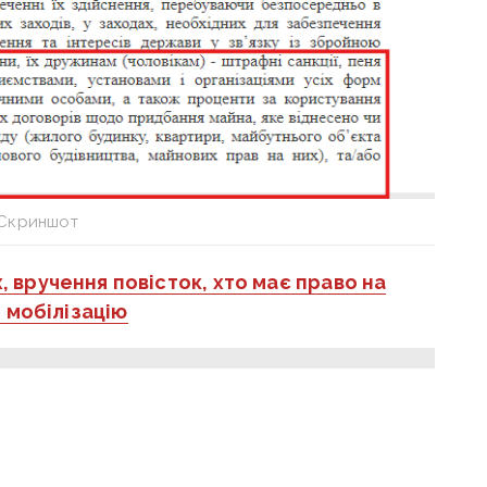
Скриншот
 вручення повісток, хто має право на
 мобілізацію
одії Донбасу публікуємо у телеграм-
hasnoua
. Приєднуйтеся!