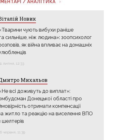
МЕНТАРІ / АНАЛІТИКА
Віталій Новик
«Тварини чують вибухи раніше
та сильніше, ніж людина»: зоопсихолог
розповів, як війна впливає на домашніх
улюбленців
31 липня, 12:33
Дмитро Михальов
«Не всі доживуть до виплат»:
омбудсман Донецької області про
ймовірність отримати компенсації
за житло та реакцію на виселення ВПО
з шелтерів
16 червня, 11:39