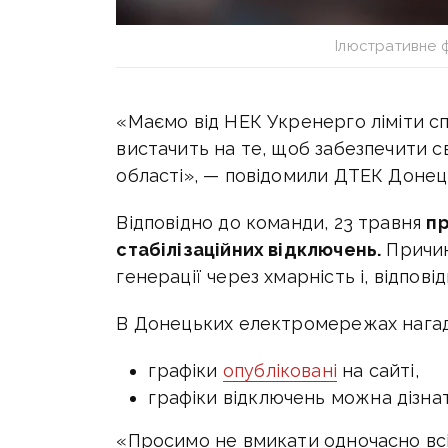
Ілюстративне 
«Маємо від НЕК Укренерго ліміти сп
вистачить на те, щоб забезпечити с
області»,
— повідомили ДТЕК Донец
Відповідно до команди, 23 травня
пр
стабілізаційних відключень.
Причин
генерації через хмарність і, відпові
В Донецьких електромережах нагад
графіки
опубліковані
на сайті,
графіки відключень можна дізнати
«Просимо не вмикати одночасно всі 