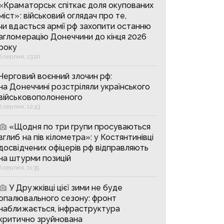
«Краматорськ спіткає доля окупованих
міст»: військовий оглядач про те,
чи вдасться армії рф захопити останню
агломерацію Донеччини до кінця 2026
року
6 серпня, 13:20
Черговий воєнний злочин рф:
на Донеччині розстріляли українського
військовополоненого
6 серпня, 12:43
«Щодня по три групи просуваються
вглиб на пів кілометра»: у Костянтинівці
досвідчених офіцерів рф відправляють
на штурми позицій
6 серпня, 11:35
У Дружківці цієї зими не буде
опалювального сезону: фронт
наближається, інфраструктура
критично зруйнована