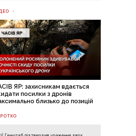
ІДЕО
АСІВ ЯР: захисникам вдається
кидати посилки з дронів
аксимально близько до позицій
ОРОТКО
Генштаб підтвердив ураження двох