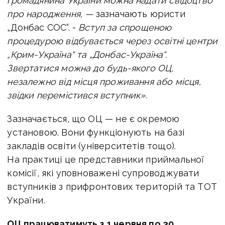
громадянина України можна надати свідоцтво
про народження, —
зазначають юристи
„Донбас СОС“. -
Вступ за спрощеною
процедурою відбувається через освітні центри
„Крим-Україна“ та „Донбас-Україна“.
Звертатися можна до будь-якого ОЦ,
незалежно від місця проживання або місця,
звідки перемістився вступник».
Зазначається, що ОЦ — не є окремою
установою. Вони функціонують на базі
закладів освіти (університетів тощо).
На практиці це представники приймальної
комісії, які уповноважені супроводжувати
вступників з прифронтових територій та ТОТ
України.
ОЦ працюватимуть з 1 червня по 30