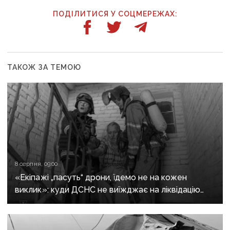
ПОДІЛИТИСЯ У СОЦМЕРЕЖАХ:
ТАКОЖ ЗА ТЕМОЮ
8 серпня, 09:00
«Екіпажі „пасуть“ дрони, їдемо не на кожен
виклик»: куди ДСНС не виїжджає на ліквідацію
надзвичайних ситуацій у Краматорську
та Слов’янську