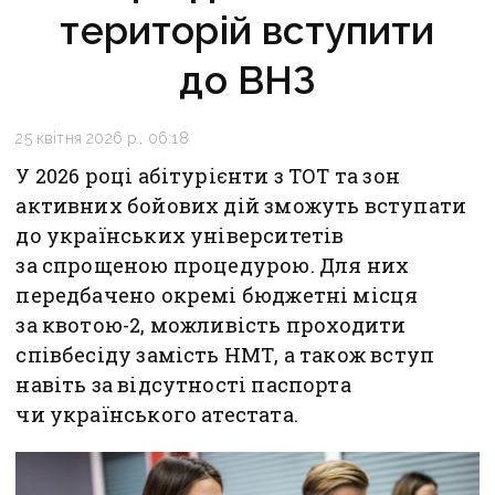
територій вступити
до ВНЗ
25 квітня 2026 р., 06:18
У 2026 році абітурієнти з ТОТ та зон
активних бойових дій зможуть вступати
до українських університетів
за спрощеною процедурою. Для них
передбачено окремі бюджетні місця
за квотою-2, можливість проходити
співбесіду замість НМТ, а також вступ
навіть за відсутності паспорта
чи українського атестата.