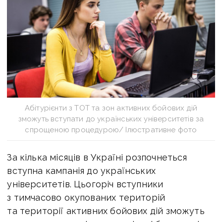
Абітурієнти з ТОТ та зон активних бойових дій
зможуть вступати до українських університетів за
спрощеною процедурою/ Ілюстративне фото
За кілька місяців в Україні розпочнеться
вступна кампанія до українських
університетів. Цьогоріч вступники
з тимчасово окупованих територій
та території активних бойових дій зможуть