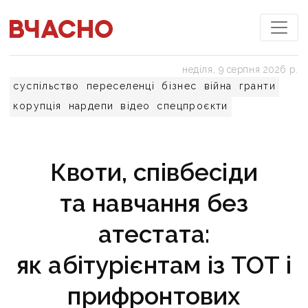
неділя, 9 серпня 2026 р.
суспільство
переселенці
бізнес
війна
гранти
корупція
нардепи
відео
спецпроєкти
Квоти, співбесіди
та навчання без
атестата:
як абітурієнтам із ТОТ і
прифронтових