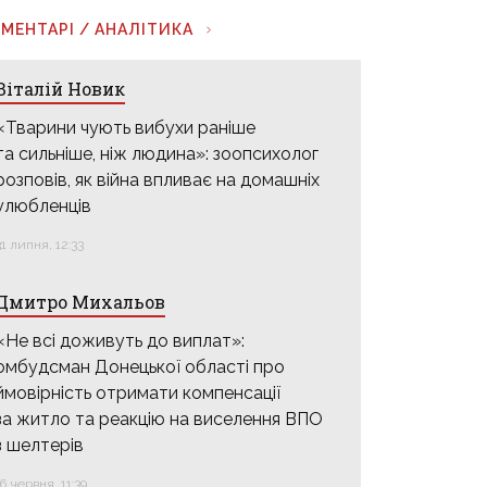
МЕНТАРІ / АНАЛІТИКА
Віталій Новик
«Тварини чують вибухи раніше
та сильніше, ніж людина»: зоопсихолог
розповів, як війна впливає на домашніх
улюбленців
31 липня, 12:33
Дмитро Михальов
«Не всі доживуть до виплат»:
омбудсман Донецької області про
ймовірність отримати компенсації
за житло та реакцію на виселення ВПО
з шелтерів
16 червня, 11:39