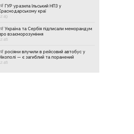
ГУР уразила Ільський НПЗ у
Краснодарському краї
12:49
Україна та Сербія підписали меморандум
про взаєморозуміння
12:48
росіяни влучили в рейсовий автобус у
Нікополі — є загиблий та поранений
12:48