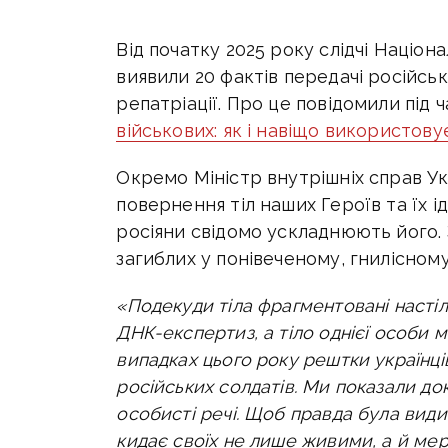
Від початку 2025 року слідчі Націон
виявили 20 фактів передачі російсь
репатріації. Про це повідомили під 
військових: як і навіщо використову
Окремо Міністр внутрішніх справ У
п
овернення тіл наших Героїв та їх і
росіяни свідомо ускладнюють його.
загиблих у понівеченому, гнилісному
«Подекуди тіла фрагментовані настіль
ДНК-експертиз, а тіло однієї особи м
випадках цього року рештки українців
російських солдатів.
Ми показали док
особисті речі. Щоб правда була вид
кидає своїх не лише живими, а й ме