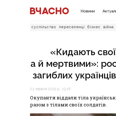
Новини
Актуал
суспільство
переселенці
бізнес
війна
«Кидають свої
а й мертвими»: рос
загиблих українці
23 червня 2025 р., 13:16
Окупанти віддали тіла українськ
разом з тілами своїх солдатів.