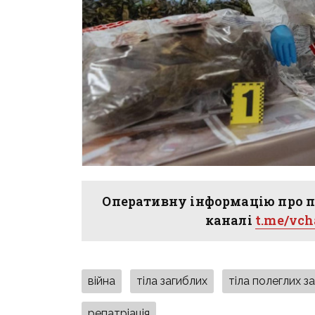
Оперативну інформацію про п
каналі
t.me/vc
війна
тіла загиблих
тіла полеглих з
репатріація