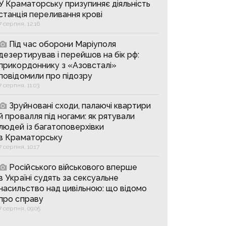
У Краматорську призупиняє діяльність
станція переливання крові
7 серпня, 12:16
Під час оборони Маріуполя
дезертирував і перейшов на бік рф:
прикордоннику з «Азовсталі»
повідомили про підозру
7 серпня, 11:03
Зруйновані сходи, палаючі квартири
й провалля під ногами: як рятували
людей із багатоповерхівки
в Краматорську
7 серпня, 10:17
Російського військового вперше
в Україні судять за сексуальне
насильство над цивільною: що відомо
про справу
7 серпня, 09:05