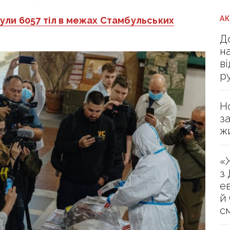
А
ули 6057 тіл в межах Стамбульських
Д
н
в
р
Н
з
ж
«
з
е
й
с