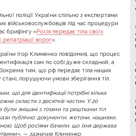
альної поліції України спільно з експертами
ких військовослужбовців під час процедури
час брифінгу «
Росія передає тіла своїх
є репатріації ворог
».
країни Ігор Клименко повідомив, що процес
дентифікація сам по собі дуже складний, а
Зокрема тим, що рф передає тіла наших
 стані, порушуючи умови зберігання тіл.
ки, що для ідентифікації потрібні кілька
ожна скласти з десятків частин.
У 20
 були змішані з тілами та рештками тіл
ази публічно: документи, жетони, нашивки,
имою. Щоб росіяни бачили, що їхня держава
ртвими», — зазначив Клименко.