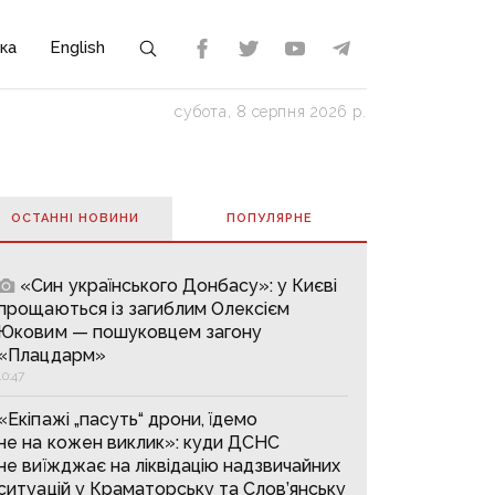
ка
English
субота, 8 серпня 2026 р.
ОСТАННІ НОВИНИ
ПОПУЛЯРНE
«Син українського Донбасу»: у Києві
прощаються із загиблим Олексієм
Юковим — пошуковцем загону
«Плацдарм»
10:47
«Екіпажі „пасуть“ дрони, їдемо
не на кожен виклик»: куди ДСНС
не виїжджає на ліквідацію надзвичайних
ситуацій у Краматорську та Слов’янську