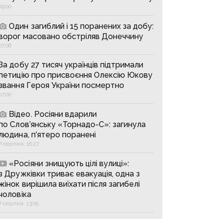
09:00
Один загиблий і 15 поранених за добу:
ворог масовано обстріляв Донеччину
07:08
За добу 27 тисяч українців підтримали
петицію про присвоєння Олексію Юкову
звання Героя України посмертно
07:00
Відео. Росіяни вдарили
по Слов’янську «Торнадо-С»: загинула
людина, п’ятеро поранені
7 серпня, 16:27
«Росіяни знищують цілі вулиці»:
з Дружківки триває евакуація, одна з
жінок вирішила виїхати після загибелі
чоловіка
7 серпня, 13:05