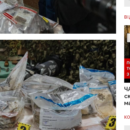
В
Ч
с
м
К