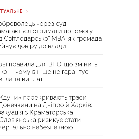
КТУАЛЬНЕ
оброволець через суд
амагається отримати допомогу
ід Світлодарської МВА: як громада
уйнує довіру до влади
ові правила для ВПО: що змінить
акон і чому він ще не гарантує
итла та виплат
Ждуни» перекривають траси
 Донеччини на Дніпро й Харків:
вакуація з Краматорська
 Слов’янська ризикує стати
мертельно небезпечною