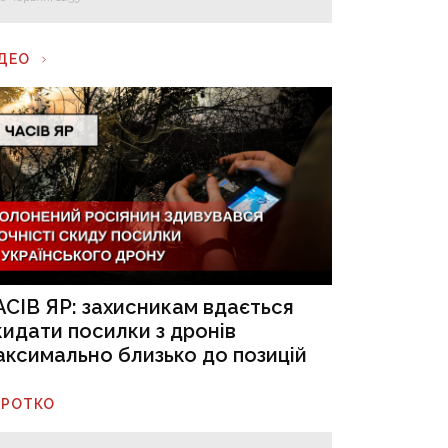
ІДЕО
АСІВ ЯР: захисникам вдається
кидати посилки з дронів
аксимально близько до позицій
ОРОТКО