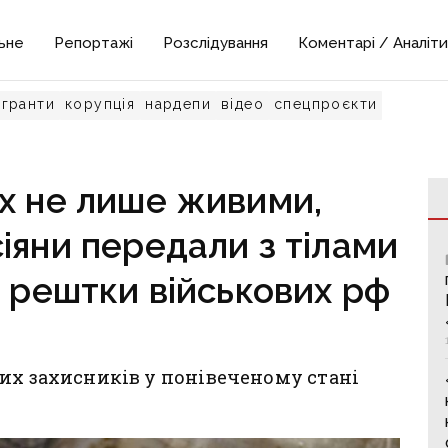
ьне
Репортажі
Розслідування
Коментарі / Аналіти
гранти
корупція
нардепи
відео
спецпроєкти
х не лише живими,
іяни передали з тілами
в рештки військових рф
их захисників у понівеченому стані