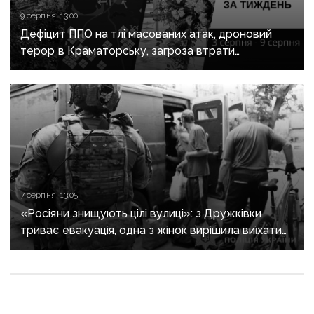
9 серпня, 13:00
Дефіцит ППО на тлі масованих атак, дроновий
терор в Краматорську, загроза втрати
Костянтинівки та прощання з Олексієм Юковим:
важливе за тиждень
7 серпня, 13:05
«Росіяни знищують цілі вулиці»: з Дружківки
триває евакуація, одна з жінок вирішила виїхати
після загибелі чоловіка