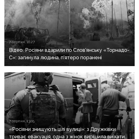
7 серпня, 16:27
Відео. Росіяни вдарили по Слов’янську «Торнадо-
С»: загинула людина, п’ятеро поранені
7 серпня, 13:05
«Росіяни знищують цілі вулиці»: з Дружківки
триває евакуація, одна з жінок вирішила виїхати