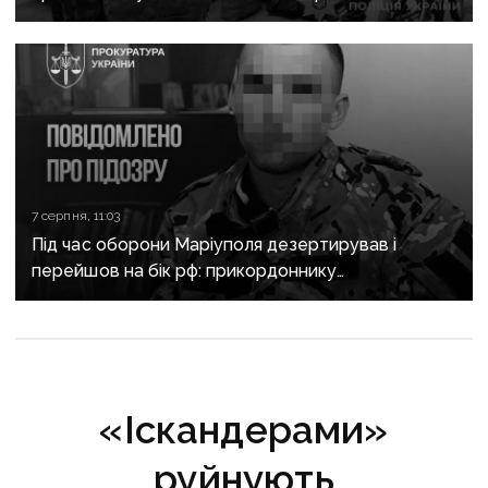
після загибелі чоловіка
7 серпня, 11:03
Під час оборони Маріуполя дезертирував і
перейшов на бік рф: прикордоннику
з «Азовсталі» повідомили про підозру
«Іскандерами»
руйнують