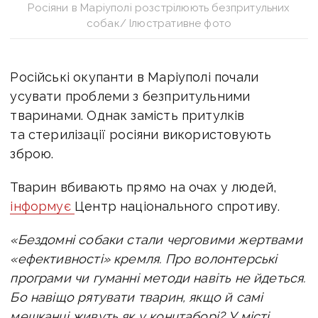
Росіяни в Маріуполі розстрілюють безпритульних
собак/ Ілюстративне фото
Російські окупанти в Маріуполі почали
усувати проблеми з безпритульними
тваринами. Однак замість притулків
та стерилізації росіяни використовують
зброю.
Тварин вбивають прямо на очах у людей,
інформує
Центр національного спротиву.
«Бездомні собаки стали черговими жертвами
«ефективності» кремля. Про волонтерські
програми чи гуманні методи навіть не йдеться.
Бо навіщо рятувати тварин, якщо й самі
мешканці живуть як у концтаборі?
У місті,