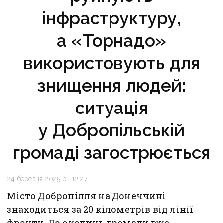
інфраструктуру,
а «Торнадо»
використовують для
знищення людей:
ситуація
у Добропільській
громаді загострюється
24 березня 2025 р., 12:27
Місто Добропілля на Донеччині
знаходиться за 20 кілометрів від лінії
фронту. До околиць громади вже