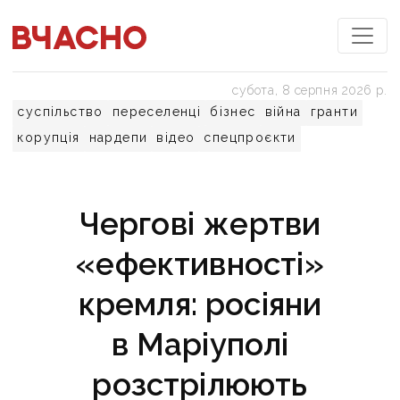
субота, 8 серпня 2026 р.
суспільство
переселенці
бізнес
війна
гранти
корупція
нардепи
відео
спецпроєкти
Чергові жертви
«ефективності»
кремля: росіяни
в Маріуполі
розстрілюють