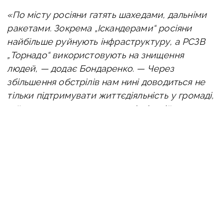
«По місту росіяни гатять шахедами, дальніми
ракетами. Зокрема „Іскандерами“ росіяни
найбільше руйнують інфраструктуру, а РСЗВ
„Торнадо“ використовують на знищення
людей, — додає Бондаренко. — Через
збільшення обстрілів нам нині
доводиться не
тільки підтримувати життєдіяльність у громаді,
а й докладати зусиль щодо ліквідацій ворожих
ударів».