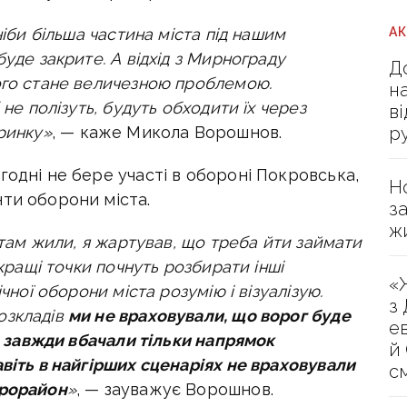
А
ніби більша частина міста під нашим
буде закрите. А відхід з Мирнограду
Д
ого стане величезною проблемою.
н
 не полізуть, будуть обходити їх через
в
р
ринку»
, — каже Микола Ворошнов.
годні не бере участі в обороні Покровська,
Н
ти оборони міста.
з
ж
и там жили, я жартував, що треба йти займати
йкращі точки почнуть розбирати інші
«
чної оборони міста розумію і візуалізую.
з
озкладів
ми не враховували, що ворог буде
е
“, завжди вбачали тільки напрямок
й
авіть в найгірших сценаріях не враховували
с
крорайон
»
, — зауважує Ворошнов.