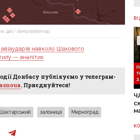
В
их дій/ deepstatemap
 авіаударів навколо Шахового
 тилу — аналітик
одії Донбасу публікуємо у телеграм-
hasnoua
. Приєднуйтеся!
Ч
с
м
Шахтарський
залізниця
Мирноград
К