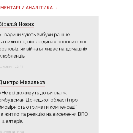
МЕНТАРІ / АНАЛІТИКА
Віталій Новик
«Тварини чують вибухи раніше
та сильніше, ніж людина»: зоопсихолог
розповів, як війна впливає на домашніх
улюбленців
31 липня, 12:33
Дмитро Михальов
«Не всі доживуть до виплат»:
омбудсман Донецької області про
ймовірність отримати компенсації
за житло та реакцію на виселення ВПО
з шелтерів
16 червня, 11:39