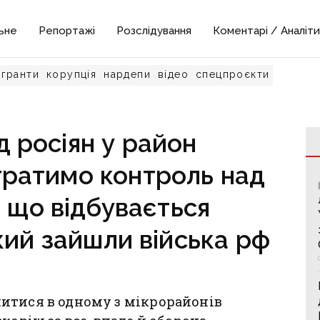
ьне
Репортажі
Розслідування
Коментарі / Аналіти
гранти
корупція
нардепи
відео
спецпроєкти
д росіян у район
тратимо контроль над
: що відбувається
кий зайшли війська рф
итися в одному з мікрорайонів