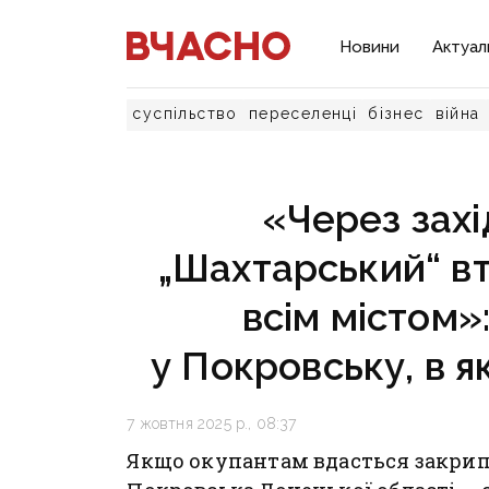
Новини
Актуал
суспільство
переселенці
бізнес
війна
«Через захі
„Шахтарський“ в
всім містом»
у Покровську, в я
7 жовтня 2025 р., 08:37
Якщо окупантам вдасться закрип