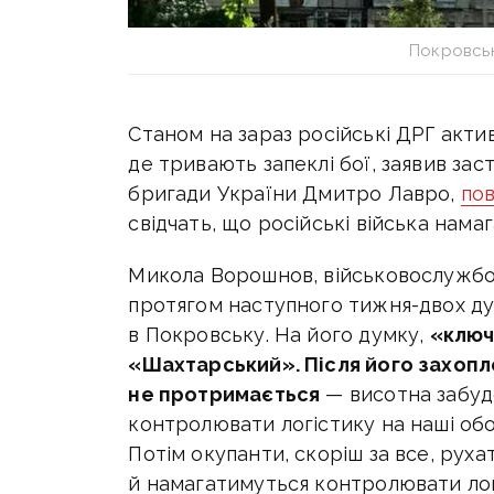
Покровськ
Станом на зараз російські ДРГ акти
де тривають запеклі бої, заявив за
бригади України Дмитро Лавро,
по
свідчать, що російські війська нама
Микола Ворошнов, військовослужбо
протягом наступного тижня-двох ду
в Покровську. На його думку,
«ключ
«Шахтарський». Після його захоп
не протримається
— висотна забудо
контролювати логістику на наші об
Потім окупанти, скоріш за все, рух
й намагатимуться контролювати лог