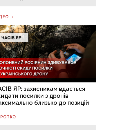
ІДЕО
АСІВ ЯР: захисникам вдається
кидати посилки з дронів
аксимально близько до позицій
ОРОТКО