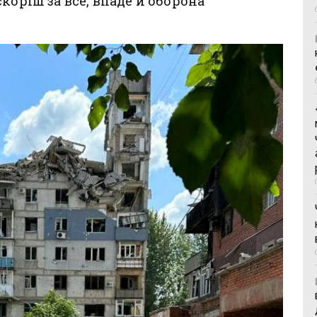
коріш за все, впаде й оборона