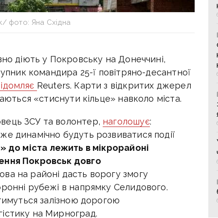
/ фото: Яна Східна
вно діють у Покровську на Донеччині,
ступник командира 25-ї повітряно-десантної
відомляє
Reuters. Карти з відкритих джерел
гаються «стиснути кільце» навколо міста.
вець ЗСУ та волонтер,
наголошує
:
же динамічно будуть розвиватися події
» до міста лежить в мікрорайоні
лення Покровськ довго
ва на районі дасть ворогу змогу
оронні рубежі в напрямку Селидового.
атимуться залізною дорогою
істику на Мирноград.