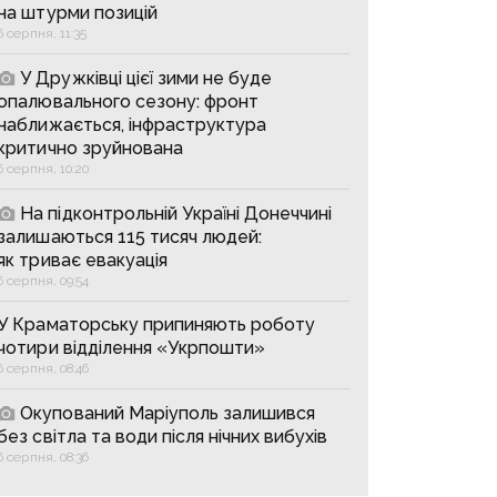
на штурми позицій
6 серпня, 11:35
У Дружківці цієї зими не буде
опалювального сезону: фронт
наближається, інфраструктура
критично зруйнована
6 серпня, 10:20
На підконтрольній Україні Донеччині
залишаються 115 тисяч людей:
як триває евакуація
6 серпня, 09:54
У Краматорську припиняють роботу
чотири відділення «Укрпошти»
6 серпня, 08:46
Окупований Маріуполь залишився
без світла та води після нічних вибухів
6 серпня, 08:36