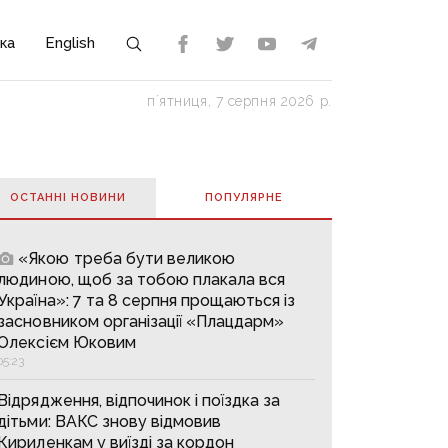
ка
English
пʼятниця, 7 серпня 2026 р.
ОСТАННІ НОВИНИ
ПОПУЛЯРНE
«Якою треба бути великою
людиною, щоб за тобою плакала вся
Україна»: 7 та 8 серпня прощаються із
засновником організації «Плацдарм»
Олексієм Юковим
05:23
Відрядження, відпочинок і поїздка за
дітьми: ВАКС знову відмовив
Кириленкам у виїзді за кордон