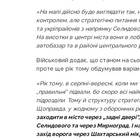
«На мапі дійсно буде виглядати так, 
контролем, але стратегічно питання 
та укріпрайонів з напрямку Селидов
На висотки в центрі міста вони в лоб
автобазар та в районі центрального 
Військовий додає, що станом на сьо
проте ще рік тому обдумував варіан
«Рік тому, в серпні-вересні, коли м
„правильні“ підвали, бо скоро всі на
підрозділи. Тому й структуру стратегі
Щоправда, у жодному з оборонних р
заходити в місто через „задні двері
Селидового та через Мирноград. І н
захід ворога через Шахтарський мі