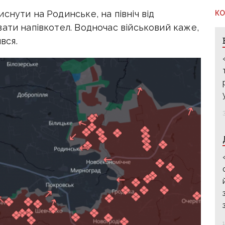
снути на Родинське, на північ від
КО
ати напівкотел. Водночас військовий каже,
вся.