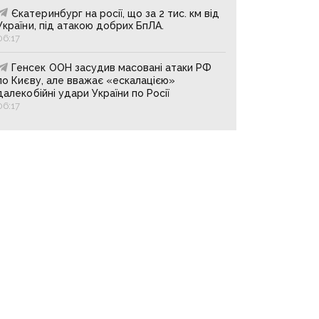
Єкатеринбург на росії, що за 2 тис. км від
України, під атакою добрих БпЛА.
06:17
Генсек ООН засудив масовані атаки РФ
по Києву, але вважає «ескалацією»
далекобійні удари України по Росії
06:17