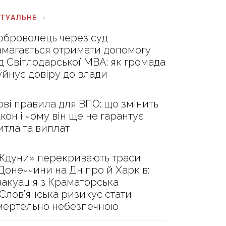
КТУАЛЬНЕ
оброволець через суд
амагається отримати допомогу
ід Світлодарської МВА: як громада
уйнує довіру до влади
ові правила для ВПО: що змінить
акон і чому він ще не гарантує
итла та виплат
Ждуни» перекривають траси
 Донеччини на Дніпро й Харків:
вакуація з Краматорська
 Слов’янська ризикує стати
мертельно небезпечною