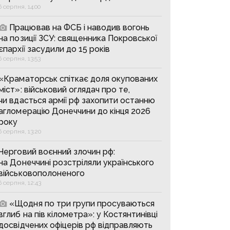
6 серпня, 14:00
Працював на ФСБ і наводив вогонь
на позиції ЗСУ: священника Покровської
єпархії засудили до 15 років
6 серпня, 13:53
«Краматорськ спіткає доля окупованих
міст»: військовий оглядач про те,
чи вдасться армії рф захопити останню
агломерацію Донеччини до кінця 2026
року
6 серпня, 13:20
Черговий воєнний злочин рф:
на Донеччині розстріляли українського
військовополоненого
6 серпня, 12:43
«Щодня по три групи просуваються
вглиб на пів кілометра»: у Костянтинівці
досвідчених офіцерів рф відправляють