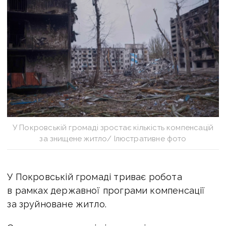
У Покровській громаді зростає кількість компенсацій
за знищене житло/ Ілюстративне фото
У Покровській громаді триває робота
в рамках державної програми компенсації
за зруйноване житло.