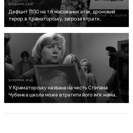
9 серпня, 13:00
Дефіцит ППО на тлі масованих атак, дроновий
терор в Краматорську, загроза втрати
Костянтинівки та прощання з Олексієм Юковим:
важливе за тиждень
9 серпня, 10:45
У Краматорську названа на честь Степана
Чубенка школа може втратити його ім'я: мама
загиблого героя розповіла про рішення влади