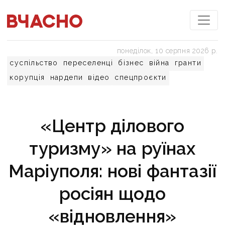
понеділок, 10 серпня 2026 р.
суспільство
переселенці
бізнес
війна
гранти
корупція
нардепи
відео
спецпроєкти
«Центр ділового
туризму» на руїнах
Маріуполя: нові фантазії
росіян щодо
«відновлення»