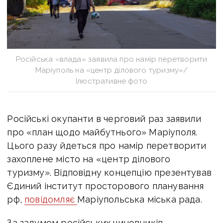
Російська «влада» заявила про намір перетворити
Маріуполь на «центр ділового туризму»/
Ілюстративне фото
Російські окупанти в черговий раз заявили
про «план щодо майбутнього» Маріуполя.
Цього разу йдеться про намір перетворити
захоплене місто на «центр ділового
туризму». Відповідну концепцію презентував
Єдиний інститут просторового планування
рф,
повідомляє
Маріупольська міська рада.
За задумом російських чиновників,