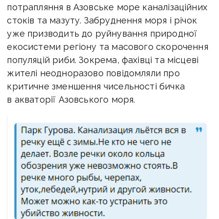
потрапляння в Азовське море каналізаційних
стоків та мазуту. Забруднення моря і річок
уже призводить до руйнування природної
екосистеми регіону та масового скорочення
популяцій риби. Зокрема, фахівці та місцеві
жителі неодноразово повідомляли про
критичне зменшення чисельності бичка
в акваторії Азовського моря.