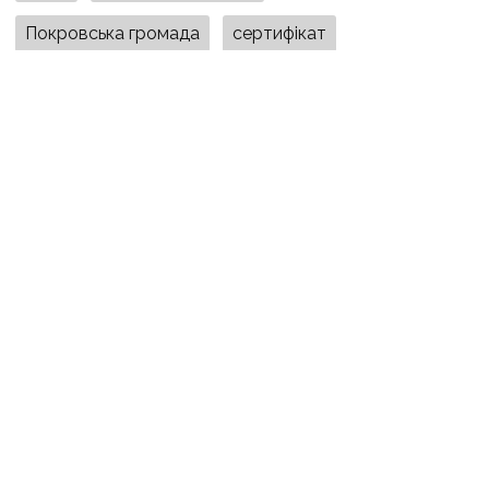
Покровська громада
сертифікат
дистанційне обстеження житла
компенсація за житло
євідновлення
Вчасно
Покровськ
ПОДІЛИТИСЯ У СОЦМЕРЕЖАХ:
ТАКОЖ ЗА ТЕМОЮ