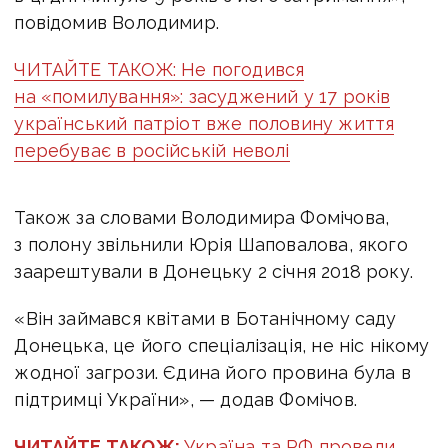
повідомив Володимир.
ЧИТАЙТЕ ТАКОЖ:
Не погодився
на «помилування»: засуджений у 17 років
український патріот вже половину життя
перебуває в російській неволі
Також за словами Володимира Фомічова,
з полону звільнили Юрія Шаповалова, якого
заарештували в Донецьку 2 січня 2018 року.
«Він займався квітами в Ботанічному саду
Донецька, це його спеціалізація, не ніс нікому
жодної загрози. Єдина його провина була в
підтримці України», — додав Фомічов.
ЧИТАЙТЕ ТАКОЖ:
Україна та РФ провели