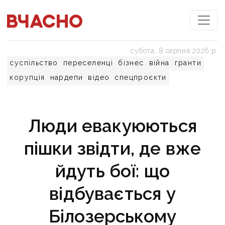
субота, 8 серпня 2026 р.
суспільство
переселенці
бізнес
війна
гранти
корупція
нардепи
відео
спецпроєкти
Люди евакуюються
пішки звідти, де вже
йдуть бої: що
відбувається у
Білозерському