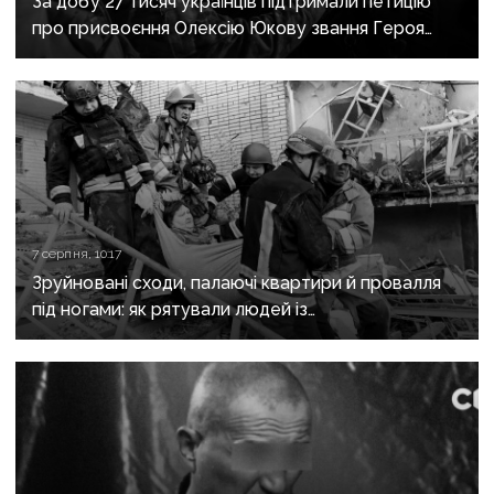
За добу 27 тисяч українців підтримали петицію
про присвоєння Олексію Юкову звання Героя
України посмертно
7 серпня, 10:17
Зруйновані сходи, палаючі квартири й провалля
під ногами: як рятували людей із
багатоповерхівки в Краматорську