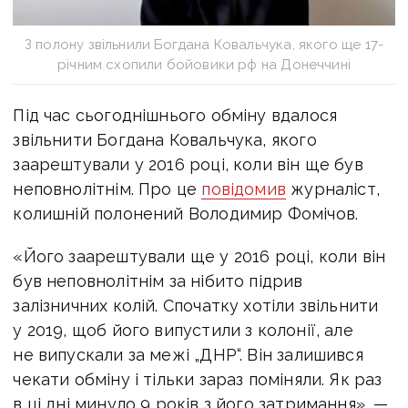
З полону звільнили Богдана Ковальчука, якого ще 17-
річним схопили бойовики рф на Донеччині
Під час сьогоднішнього обміну вдалося
звільнити Богдана Ковальчука, якого
заарештували у 2016 році, коли він ще був
неповнолітнім. Про це
повідомив
журналіст,
колишній полонений Володимир Фомічов.
«Його заарештували ще у 2016 році, коли він
був неповнолітнім за нібито підрив
залізничних колій. Спочатку хотіли звільнити
у 2019, щоб його випустили з колонії, але
не випускали за межі „ДНР“. Він залишився
чекати обміну і тільки зараз поміняли. Як раз
в ці дні минуло 9 років з його затримання», —