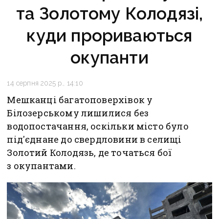
та Золотому Колодязі,
куди прориваються
окупанти
14 серпня 2025 р., 14:10
Мешканці багатоповерхівок у
Білозерському лишилися без
водопостачання, оскільки місто було
під'єднане до свердловини в селищі
Золотий Колодязь, де точаться бої
з окупантами.