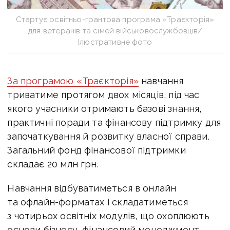
Стартує освітньо-грантова програма «Траєкторія»
для ветеранів та сімей військовослужбовців/
Ілюстративне фото
За програмою
«Траєкторія»
навчання
триватиме протягом двох місяців, під час
якого учасники отримають базові знання,
практичні поради та фінансову підтримку для
започаткування й розвитку власної справи.
Загальний фонд фінансової підтримки
складає 20 млн грн.
Навчання відбуватиметься в онлайн
та офлайн-форматах і складатиметься
з чотирьох освітніх модулів, що охоплюють
основи бізнесу, фінансовий менеджмент,