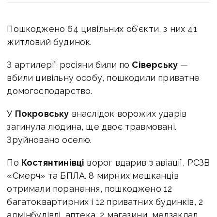
Пошкоджено 64 цивільних об'єкти, з них 41
житловий будинок.
З артилерії росіяни били по
Сіверську
—
вбили цивільну особу, пошкодили приватне
домогосподарство.
У
Покровську
внаслідок ворожих ударів
загинула людина, ще двоє травмовані.
Зруйновано оселю.
По
Костянтинівці
ворог вдарив з авіації, РСЗВ
«Смерч» та БПЛА. 8 мирних мешканців
отримали поранення, пошкоджено 12
багатоквартирних і 12 приватних будинків, 2
адмінбудівлі, аптека, 2 магазини, медзаклад,