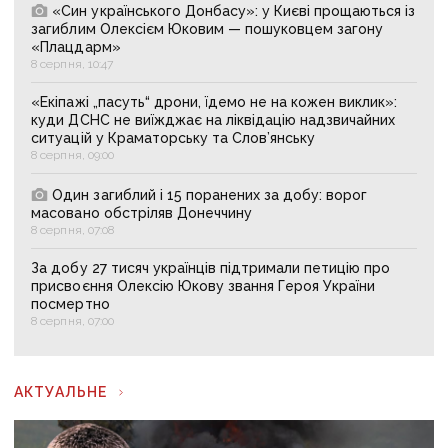
«Син українського Донбасу»: у Києві прощаються із
загиблим Олексієм Юковим — пошуковцем загону
«Плацдарм»
8 серпня, 10:47
«Екіпажі „пасуть“ дрони, їдемо не на кожен виклик»:
куди ДСНС не виїжджає на ліквідацію надзвичайних
ситуацій у Краматорську та Слов’янську
8 серпня, 09:00
Один загиблий і 15 поранених за добу: ворог
масовано обстріляв Донеччину
8 серпня, 07:08
За добу 27 тисяч українців підтримали петицію про
присвоєння Олексію Юкову звання Героя України
посмертно
8 серпня, 07:00
АКТУАЛЬНЕ