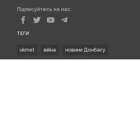
Підписуйтесь на нас:
ТЕГИ
ukrnet
війна
новини Донбасу
Донецька область
Донбас
Донетчина
ЗСУ
Донбасс
російські окупанти
новости Донбасса
Покровськ
Маріуполь
ООС
обстріли
боевики