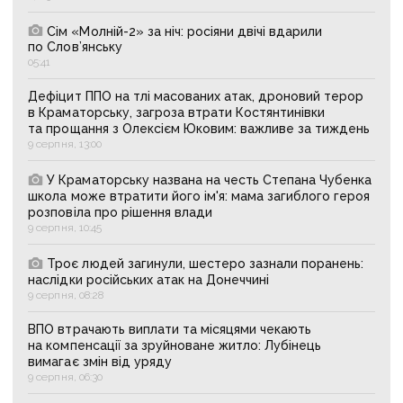
Сім «Молній-2» за ніч: росіяни двічі вдарили
по Слов’янську
05:41
Дефіцит ППО на тлі масованих атак, дроновий терор
в Краматорську, загроза втрати Костянтинівки
та прощання з Олексієм Юковим: важливе за тиждень
9 серпня, 13:00
У Краматорську названа на честь Степана Чубенка
школа може втратити його ім'я: мама загиблого героя
розповіла про рішення влади
9 серпня, 10:45
Троє людей загинули, шестеро зазнали поранень:
наслідки російських атак на Донеччині
9 серпня, 08:28
ВПО втрачають виплати та місяцями чекають
на компенсації за зруйноване житло: Лубінець
вимагає змін від уряду
9 серпня, 06:30