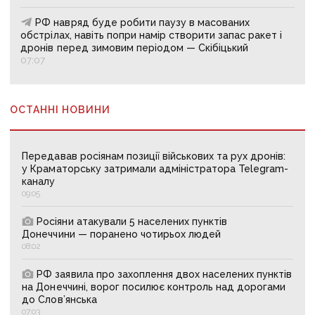
РФ навряд буде робити паузу в масованих
обстрілах, навіть попри намір створити запас ракет і
дронів перед зимовим періодом — Скібіцький
07:07
ОСТАННІ НОВИНИ
Передавав росіянам позиції військових та рух дронів:
у Краматорську затримали адміністратора Telegram-
каналу
09:05
Росіяни атакували 5 населених пунктів
Донеччини — поранено чотирьох людей
08:02
РФ заявила про захоплення двох населених пунктів
на Донеччині, ворог посилює контроль над дорогами
до Слов’янська
07:03