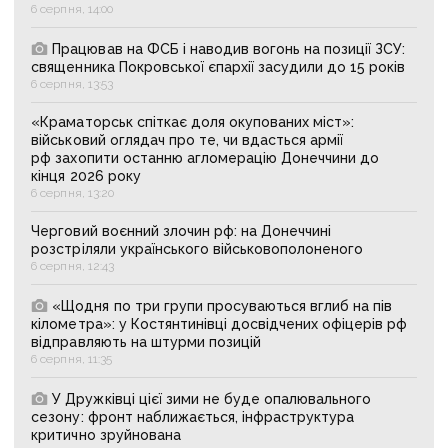
6 серпня, 14:00
Працював на ФСБ і наводив вогонь на позиції ЗСУ:
священника Покровської єпархії засудили до 15 років
6 серпня, 13:53
«Краматорськ спіткає доля окупованих міст»:
військовий оглядач про те, чи вдасться армії
рф захопити останню агломерацію Донеччини до
кінця 2026 року
6 серпня, 13:20
Черговий воєнний злочин рф: на Донеччині
розстріляли українського військовополоненого
6 серпня, 12:43
«Щодня по три групи просуваються вглиб на пів
кілометра»: у Костянтинівці досвідчених офіцерів рф
відправляють на штурми позицій
6 серпня, 11:35
У Дружківці цієї зими не буде опалювального
сезону: фронт наближається, інфраструктура
критично зруйнована