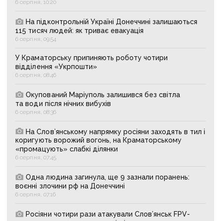
6 серпня, 10:20
На підконтрольній Україні Донеччині залишаються
115 тисяч людей: як триває евакуація
6 серпня, 09:54
У Краматорську припиняють роботу чотири
відділення «Укрпошти»
6 серпня, 08:46
Окупований Маріуполь залишився без світла
та води після нічних вибухів
6 серпня, 08:36
На Слов’янському напрямку росіяни заходять в тил і
коригують ворожий вогонь, на Краматорському
«промацують» слабкі ділянки
6 серпня, 07:45
Одна людина загинула, ще 9 зазнали поранень:
воєнні злочини рф на Донеччині
6 серпня, 07:16
Росіяни чотири рази атакували Слов’янськ FPV-