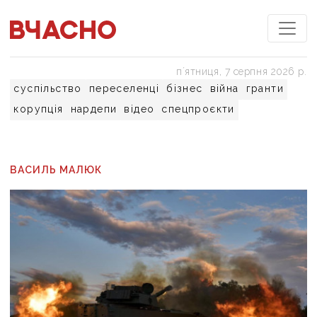
пʼятниця, 7 серпня 2026 р.
суспільство
переселенці
бізнес
війна
гранти
корупція
нардепи
відео
спецпроєкти
ВАСИЛЬ МАЛЮК