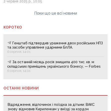
2 червня 2025 р., 10:05
Поки що це всі новини
КОРОТКО
Генштаб підтвердив ураження двох російських НПЗ
та засоби управління ударними БпЛА.
6 серпня, 14:01
За останній місяць росія знищила 400 тис. кв. м
складських приміщень українського бізнесу, — Forbes
6 серпня, 14:01
ОСТАННІ НОВИНИ
Відрядження, відпочинок і поїздка за дітьми: ВАКС
знову відмовив Кириленкам у виїзді за кордон