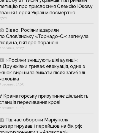
За добу 27 тисяч українців підтримали
петицію про присвоєння Олексію Юкову
звання Героя України посмертно
07:00
Відео. Росіяни вдарили
по Слов’янську «Торнадо-С»: загинула
людина, п’ятеро поранені
7 серпня, 16:27
«Росіяни знищують цілі вулиці»:
з Дружківки триває евакуація, одна з
жінок вирішила виїхати після загибелі
чоловіка
7 серпня, 13:05
У Краматорську призупиняє діяльність
станція переливання крові
7 серпня, 12:16
Під час оборони Маріуполя
дезертирував і перейшов на бік рф:
прикордоннику з «Азовсталі»