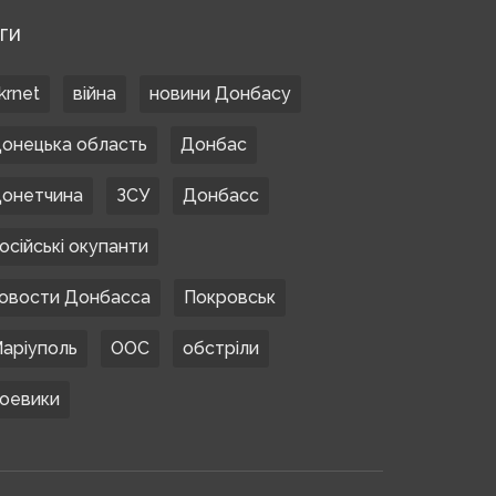
ЕГИ
krnet
війна
новини Донбасу
онецька область
Донбас
онетчина
ЗСУ
Донбасс
осійські окупанти
овости Донбасса
Покровськ
аріуполь
ООС
обстріли
оевики