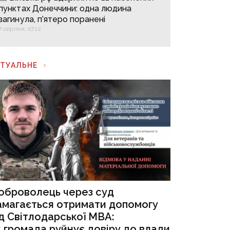
пунктах Донеччини: одна людина
загинула, п’ятеро поранені
7 серпня, 07:12
КТУАЛЬНЕ
оброволець через суд
амагається отримати допомогу
ід Світлодарської МВА:
к громада руйнує довіру до влади