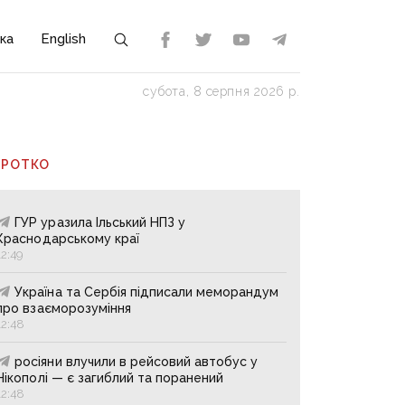
ка
English
субота, 8 серпня 2026 р.
ОРОТКО
ГУР уразила Ільський НПЗ у
Краснодарському краї
12:49
Україна та Сербія підписали меморандум
про взаєморозуміння
12:48
росіяни влучили в рейсовий автобус у
Нікополі — є загиблий та поранений
12:48