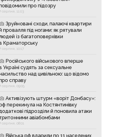
повідомили про підозру
7 серпня, 11:03
Зруйновані сходи, палаючі квартири
й провалля під ногами: як рятували
людей із багатоповерхівки
в Краматорську
7 серпня, 10:17
Російського військового вперше
в Україні судять за сексуальне
насильство над цивільною: що відомо
про справу
7 серпня, 09:05
Активізують штурм «воріт Донбасу»:
рф перекинула на Костянтинівку
додаткові підрозділи й поновила атаки
тритонними авіабомбами
7 серпня, 08:01
Війська рф вдарили по 11 населених