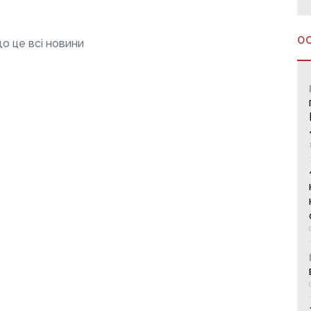
О
о це всі новини