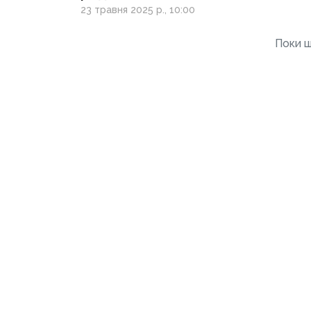
та «праця» нардепів
23 травня 2025 р., 10:00
окупованої області
Поки щ