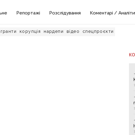
ьне
Репортажі
Розслідування
Коментарі / Аналіти
гранти
корупція
нардепи
відео
спецпроєкти
К