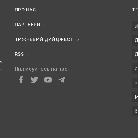
ПРО НАС
Т
ПАРТНЕРИ
u
ТИЖНЕВИЙ ДАЙДЖЕСТ
Д
Д
RSS
ся
р
Підписуйтесь на нас:
ні
н
М
б