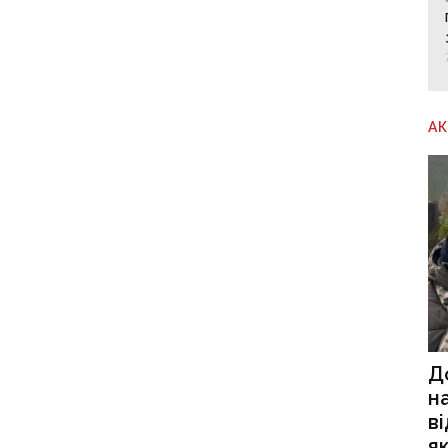
А
Д
н
в
я