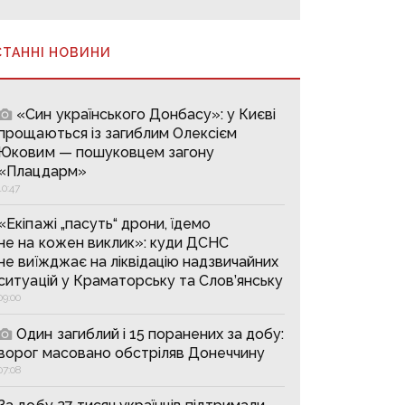
СТАННІ НОВИНИ
«Син українського Донбасу»: у Києві
прощаються із загиблим Олексієм
Юковим — пошуковцем загону
«Плацдарм»
10:47
«Екіпажі „пасуть“ дрони, їдемо
не на кожен виклик»: куди ДСНС
не виїжджає на ліквідацію надзвичайних
ситуацій у Краматорську та Слов’янську
09:00
Один загиблий і 15 поранених за добу:
ворог масовано обстріляв Донеччину
07:08