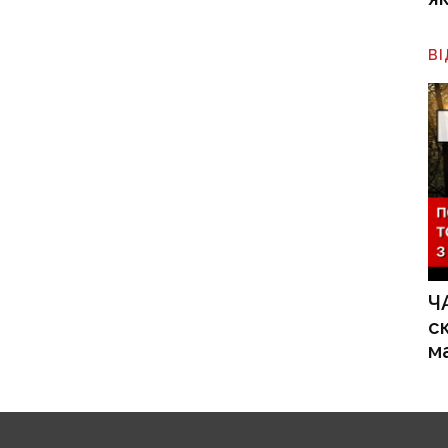
В
Ч
с
м