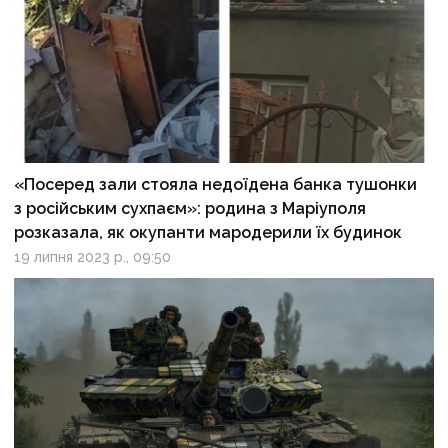
«Посеред зали стояла недоїдена банка тушонки
з російським сухпаєм»: родина з Маріуполя
розказала, як окупанти мародерили їх будинок
19 липня 2023 р., 09:50