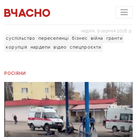
неділя, 9 серпня 2026 р.
суспільство
переселенці
бізнес
війна
гранти
корупція
нардепи
відео
спецпроєкти
РОСІЯНИ