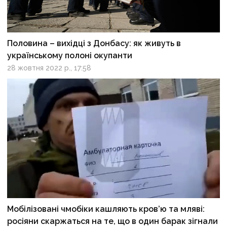
Половина – вихідці з Донбасу: як живуть в
українському полоні окупанти
28 жовтня 2022 р., 17:58
Мобілізовані чмобіки кашляють кров’ю та мляві:
росіяни скаржаться на те, що в один барак зігнали