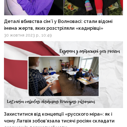
Деталі вбивства сім`ї у Волновасі: стали відомі
імена жертв, яких розстріляли «кадирівці»
30 жовтня 2023 р., 10:49
Захиститися від концепції «русского міра»: як і
чому Латвія зобов’язала тисячі росіян складати