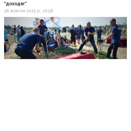
“доходяг”
28 жовтня 2022 р., 16:58
Земля скловатою: російські соцмережі рясніють
некрологами про окупантів, яких ЗСУ знищили на
Донеччині
1 жовтня 2022 р., 12:45