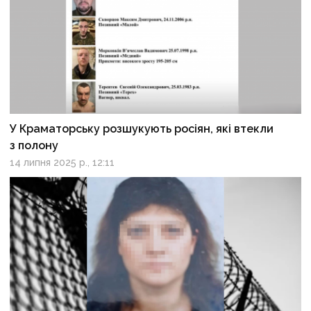
У Краматорську розшукують росіян, які втекли
з полону
14 липня 2025 р., 12:11