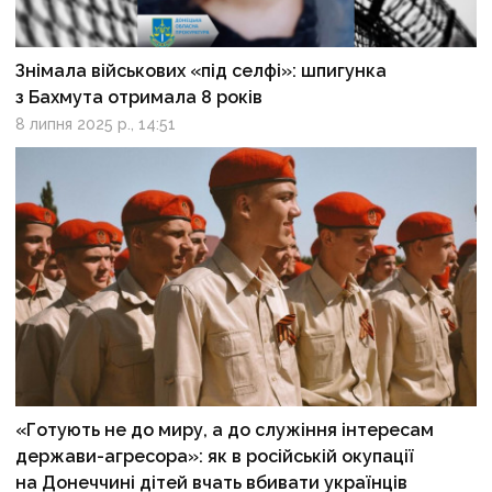
Знімала військових «під селфі»: шпигунка
з Бахмута отримала 8 років
8 липня 2025 р., 14:51
«Готують не до миру, а до служіння інтересам
держави-агресора»: як в російській окупації
на Донеччині дітей вчать вбивати українців