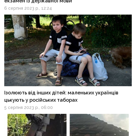
екзамен із державної мови
6 серпня 2023 р., 12:24
Ізолюють від інших дітей: маленьких українців
цькують у російських таборах
5 серпня 2023 р., 06:00