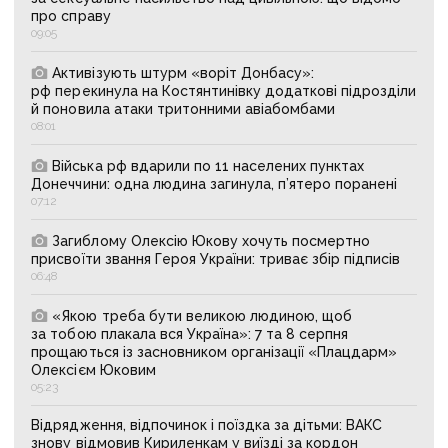
про справу
09:05
Активізують штурм «воріт Донбасу»:
рф перекинула на Костянтинівку додаткові підрозділи
й поновила атаки тритонними авіабомбами
08:01
Війська рф вдарили по 11 населених пунктах
Донеччини: одна людина загинула, п’ятеро поранені
07:12
Загиблому Олексію Юкову хочуть посмертно
присвоїти звання Героя України: триває збір підписів
06:48
«Якою треба бути великою людиною, щоб
за тобою плакала вся Україна»: 7 та 8 серпня
прощаються із засновником організації «Плацдарм»
Олексієм Юковим
05:23
Відрядження, відпочинок і поїздка за дітьми: ВАКС
знову відмовив Кириленкам у виїзді за кордон