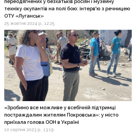
переодягнених у безхатьків росіян і музейну
техніку окупантів на полі бою: інтерв'ю з речницею
ОТУ «Луганськ»
25 жовтня 2024 р., 12:25
«Зробимо все можливе у всебічній підтримці
постраждалим жителям Покровська»: у місто
приїхала голова ООН в Україні
10 серпня 2023 р., 13:19