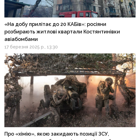
«На добу прилітає до 20 КАБів»: росіяни
розбирають житлові квартали Костянтинівки
авіабомбами
17 березня 2025 р., 13:30
Про «хімію», якою закидають позиції ЗСУ,