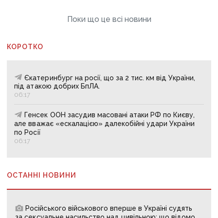
Поки що це всі новини
КОРОТКО
Єкатеринбург на росії, що за 2 тис. км від України,
під атакою добрих БпЛА.
06:17
Генсек ООН засудив масовані атаки РФ по Києву,
але вважає «ескалацією» далекобійні удари України
по Росії
06:17
ОСТАННІ НОВИНИ
Російського військового вперше в Україні судять
за сексуальне насильство над цивільною: що відомо