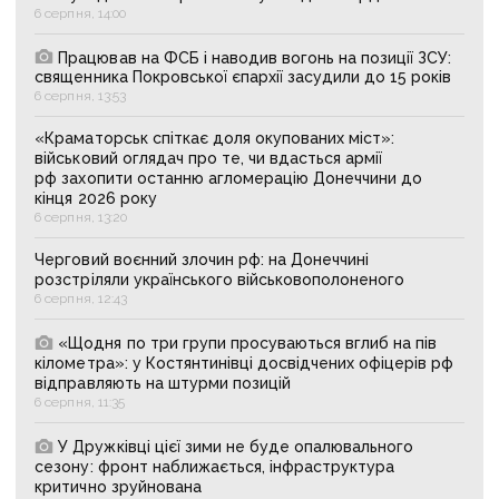
6 серпня, 14:00
Працював на ФСБ і наводив вогонь на позиції ЗСУ:
священника Покровської єпархії засудили до 15 років
6 серпня, 13:53
«Краматорськ спіткає доля окупованих міст»:
військовий оглядач про те, чи вдасться армії
рф захопити останню агломерацію Донеччини до
кінця 2026 року
6 серпня, 13:20
Черговий воєнний злочин рф: на Донеччині
розстріляли українського військовополоненого
6 серпня, 12:43
«Щодня по три групи просуваються вглиб на пів
кілометра»: у Костянтинівці досвідчених офіцерів рф
відправляють на штурми позицій
6 серпня, 11:35
У Дружківці цієї зими не буде опалювального
сезону: фронт наближається, інфраструктура
критично зруйнована