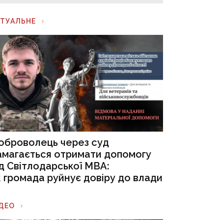
КТУАЛЬНЕ
оброволець через суд
амагається отримати допомогу
ід Світлодарської МВА:
к громада руйнує довіру до влади
ІДЕО