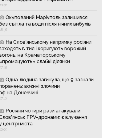
08:46
Окупований Маріуполь залишився
без світла та води після нічних вибухів
08:36
На Слов’янському напрямку росіяни
заходять в тил і коригують ворожий
вогонь, на Краматорському
«промацують» слабкі ділянки
07:45
Одна людина загинула, ще 9 зазнали
поранень: воєнні злочини
рф на Донеччині
07:16
Росіяни чотири рази атакували
Слов’янськ FPV-дронами: є влучання
у центрі міста
06:09