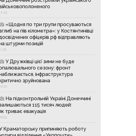
на Донеччині розстріляли українського
військовополоненого
12:43
«Щодня по три групи просуваються
вглиб на пів кілометра»: у Костянтинівці
досвідчених офіцерів рф відправляють
на штурми позицій
11:35
У Дружківці цієї зими не буде
опалювального сезону: фронт
наближається, інфраструктура
критично зруйнована
10:20
На підконтрольній Україні Донеччині
залишаються 115 тисяч людей:
як триває евакуація
09:54
У Краматорську припиняють роботу
чотири відділення «Укрпошти»