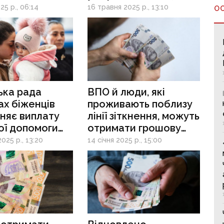
відкриває прийом
25 р., 06:14
16 травня 2025 р., 13:10
О
заявок
ька рада
ВПО й люди, які
ах біженців
проживають поблизу
няє виплату
лінії зіткнення, можуть
ої допомоги
отримати грошову
ленцям
допомогу від
025 р., 13:20
14 січня 2025 р., 15:00
Норвезької ради
у справах біженців