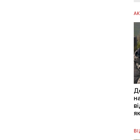
А
Д
н
в
я
В