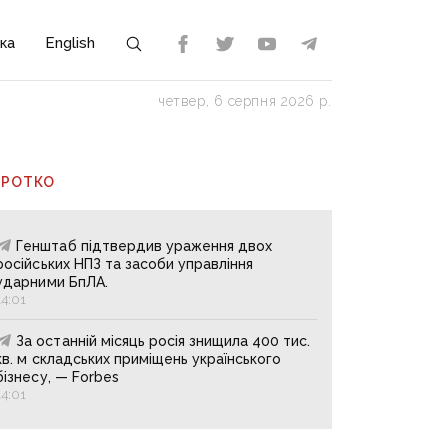
ка
English
четвер, 6 серпня 2026 р.
ОРОТКО
Генштаб підтвердив ураження двох
російських НПЗ та засоби управління
ударними БпЛА.
14:01
За останній місяць росія знищила 400 тис.
кв. м складських приміщень українського
бізнесу, — Forbes
14:01