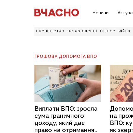
Новини
Актуал
суспільство
переселенці
бізнес
війна
ГРОШОВА ДОПОМОГА ВПО
Виплати ВПО: зросла
Допомо
сума граничного
на про
доходу, який дає
ВПО: ку
право на отримання
як звер