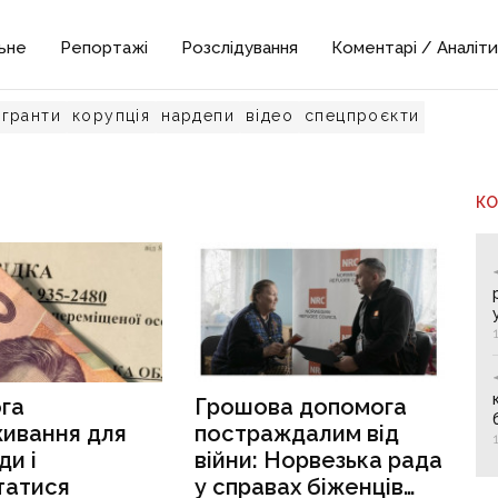
ьне
Репортажі
Розслідування
Коментарі / Аналіти
гранти
корупція
нардепи
відео
спецпроєкти
К
га
Грошова допомога
живання для
постраждалим від
ди і
війни: Норвезька рада
татися
у справах біженців