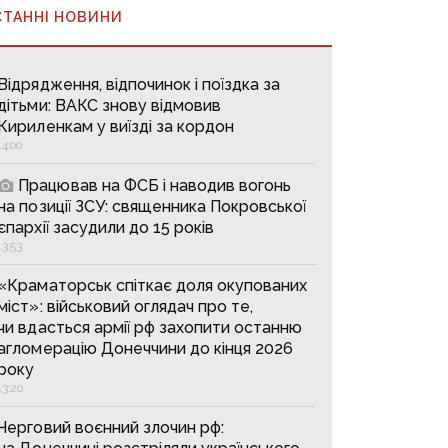
СТАННІ НОВИНИ
Відрядження, відпочинок і поїздка за
дітьми: ВАКС знову відмовив
Кириленкам у виїзді за кордон
14:00
Працював на ФСБ і наводив вогонь
на позиції ЗСУ: священника Покровської
єпархії засудили до 15 років
13:53
«Краматорськ спіткає доля окупованих
міст»: військовий оглядач про те,
чи вдасться армії рф захопити останню
агломерацію Донеччини до кінця 2026
року
13:20
Черговий воєнний злочин рф: