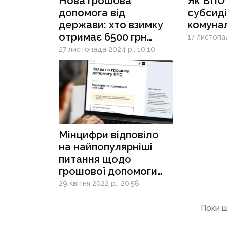
Нова грошова
Як ВПО
допомога від
субсиді
держави: хто взимку
комунал
отримає 6500 грн
17 листопад
та куди звертатися
27 листопада 2024 р., 10:10
за виплатою
Мінцифри відповіло
на найпопулярніші
питання щодо
грошової допомоги
для ВПО
29 квітня 2022 р., 20:58
та єПідтримки
Поки щ