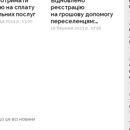
 отримати
Відновлено
ю на сплату
реєстрацію
ьних послуг
на грошову допомогу
переселенцям:
а 2024 р., 13:00
як отримати
19 березня 2023 р., 07:56
о це всі новини