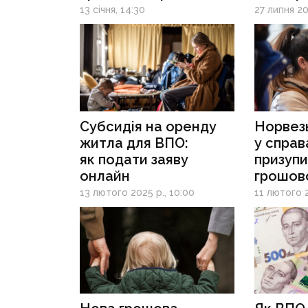
грошової допомоги
13 січня, 14:30
27 липня 20
Субсидія на оренду
Норвез
житла для ВПО:
у справ
як подати заяву
призупи
онлайн
грошов
пересе
13 лютого 2025 р., 10:00
11 лютого 2