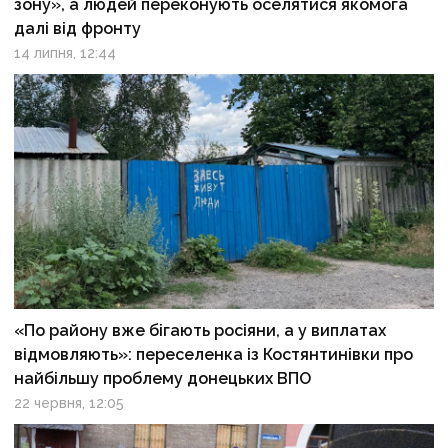
зону», а людей переконують оселятися якомога
далі від фронту
14 липня, 12:44
«По району вже бігають росіяни, а у виплатах
відмовляють»: переселенка із Костянтинівки про
найбільшу проблему донецьких ВПО
22 червня, 12:05