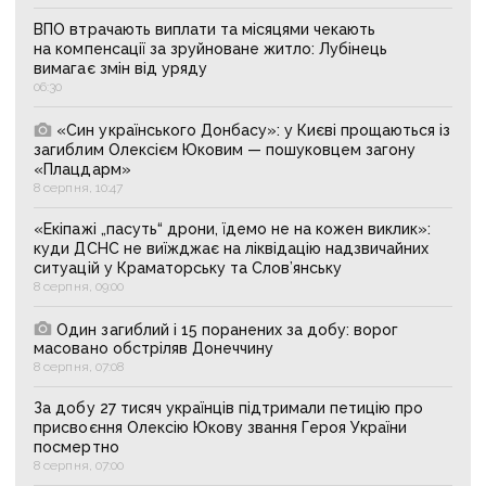
ВПО втрачають виплати та місяцями чекають
на компенсації за зруйноване житло: Лубінець
вимагає змін від уряду
06:30
«Син українського Донбасу»: у Києві прощаються із
загиблим Олексієм Юковим — пошуковцем загону
«Плацдарм»
8 серпня, 10:47
«Екіпажі „пасуть“ дрони, їдемо не на кожен виклик»:
куди ДСНС не виїжджає на ліквідацію надзвичайних
ситуацій у Краматорську та Слов’янську
8 серпня, 09:00
Один загиблий і 15 поранених за добу: ворог
масовано обстріляв Донеччину
8 серпня, 07:08
За добу 27 тисяч українців підтримали петицію про
присвоєння Олексію Юкову звання Героя України
посмертно
8 серпня, 07:00