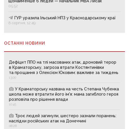
щонайменше 6 людей — начальник МВА Лисак
05:52
ГУР уразила Ільський НПЗ у Краснодарському краї
8 серпня, 12:49
ОСТАННІ НОВИНИ
Дефіцит ППО на тлі масованих атак, дроновий терор
в Краматорську, загроза втрати Костянтинівки
та прощання з Олексієм Юковим: важливе за тиждень
13:00
У Краматорську названа на честь Степана Чубенка
школа може втратити його ім'я: мама загиблого героя
розповіла про рішення влади
10:45
Троє людей загинули, шестеро зазнали поранень:
наслідки російських атак на Донеччині
08:28