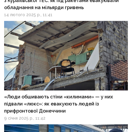
з Курахівської ТЕС: як під ракетами евакуювали
обладнання на мільярди гривень
14 лютого 2025 р., 11:41
«Люди обшивають стіни «килимами» — у них
підвали «люкс»: як евакуюють людей із
прифронтової Донеччини
9 січня 2025 р., 11:42