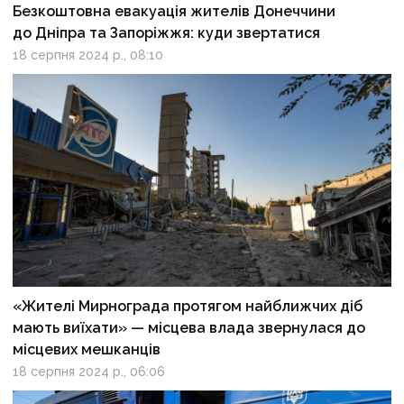
Безкоштовна евакуація жителів Донеччини
до Дніпра та Запоріжжя: куди звертатися
18 серпня 2024 р., 08:10
«Жителі Мирнограда протягом найближчих діб
мають виїхати» — місцева влада звернулася до
місцевих мешканців
18 серпня 2024 р., 06:06