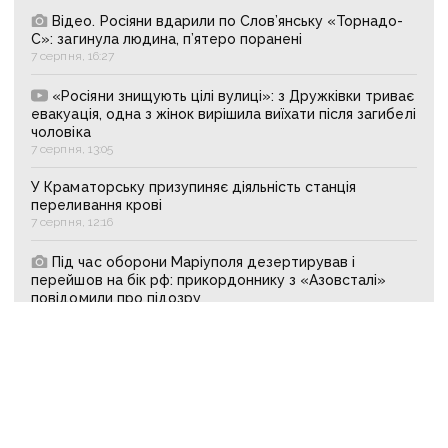
Відео. Росіяни вдарили по Слов’янську «Торнадо-
С»: загинула людина, п’ятеро поранені
7 серпня, 16:27
«Росіяни знищують цілі вулиці»: з Дружківки триває
евакуація, одна з жінок вирішила виїхати після загибелі
чоловіка
7 серпня, 13:05
У Краматорську призупиняє діяльність станція
переливання крові
7 серпня, 12:16
Під час оборони Маріуполя дезертирував і
перейшов на бік рф: прикордоннику з «Азовсталі»
повідомили про підозру
7 серпня, 11:03
АКТУАЛЬНЕ