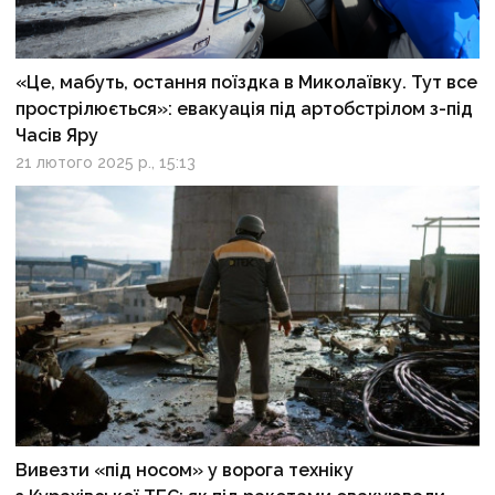
«Це, мабуть, остання поїздка в Миколаївку. Тут все
прострілюється»: евакуація під артобстрілом з-під
Часів Яру
21 лютого 2025 р., 15:13
Вивезти «під носом» у ворога техніку