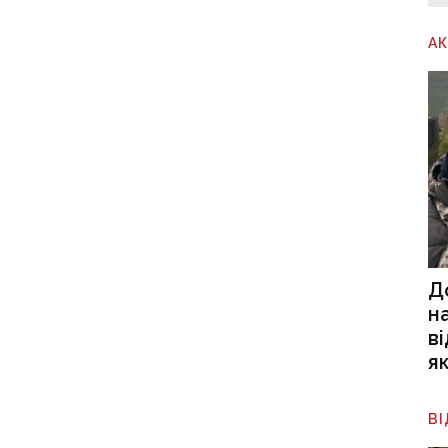
А
Д
н
в
я
В