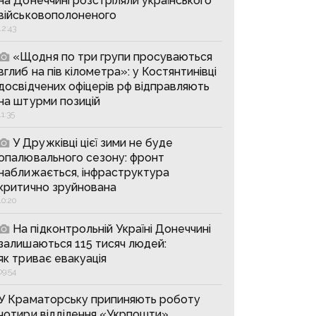
на Донеччині розстріляли українського
військовополоненого
12:43
«Щодня по три групи просуваються
вглиб на пів кілометра»: у Костянтинівці
досвідчених офіцерів рф відправляють
на штурми позицій
11:35
У Дружківці цієї зими не буде
опалювального сезону: фронт
наближається, інфраструктура
критично зруйнована
10:20
На підконтрольній Україні Донеччині
залишаються 115 тисяч людей:
як триває евакуація
09:54
У Краматорську припиняють роботу
чотири відділення «Укрпошти»