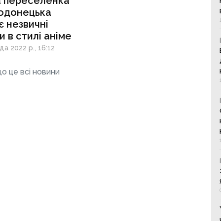
а переселенка
родонецька
 незвичні
 в стилі аніме
а 2022 р., 16:12
о це всі новини