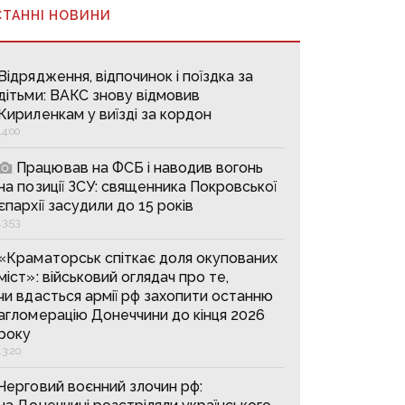
СТАННІ НОВИНИ
Відрядження, відпочинок і поїздка за
дітьми: ВАКС знову відмовив
Кириленкам у виїзді за кордон
14:00
Працював на ФСБ і наводив вогонь
на позиції ЗСУ: священника Покровської
єпархії засудили до 15 років
13:53
«Краматорськ спіткає доля окупованих
міст»: військовий оглядач про те,
чи вдасться армії рф захопити останню
агломерацію Донеччини до кінця 2026
року
13:20
Черговий воєнний злочин рф: