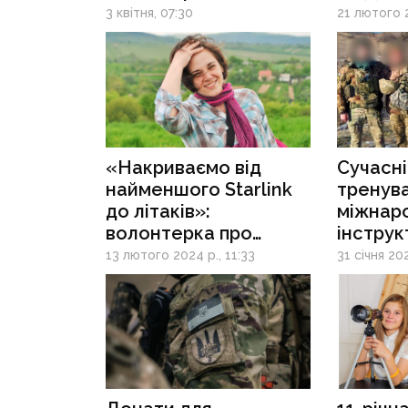
з Донеччини, який
відкрил
3 квітня, 07:30
21 лютого 2
створив спільноту,
на дро
аби допомагати
війську на фронті
«Накриваємо від
Сучасні
найменшого Starlink
тренув
до літаків»:
міжнар
волонтерка про
інструк
важливість
запусти
13 лютого 2024 р., 11:33
31 січня 202
маскувальних сіток,
розігра
рекордні замовлення
на ство
та «маленькі» донати
бойови