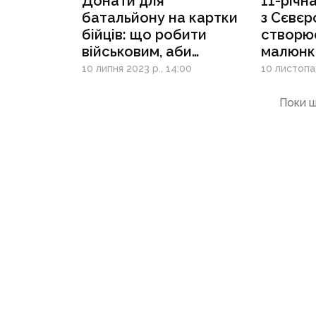
Донати для
11-річн
батальйону на картки
з Сєвє
бійців: що робити
створює
військовим, аби
малюнки
не мати проблем із
10 липня 2023 р., 14:00
10 листопад
податковою через
збори
Поки щ