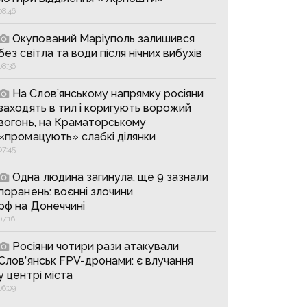
08:46
Окупований Маріуполь залишився
без світла та води після нічних вибухів
08:36
На Слов’янському напрямку росіяни
заходять в тил і коригують ворожий
вогонь, на Краматорському
«промацують» слабкі ділянки
07:45
Одна людина загинула, ще 9 зазнали
поранень: воєнні злочини
рф на Донеччині
07:16
Росіяни чотири рази атакували
Слов’янськ FPV-дронами: є влучання
у центрі міста
06:09