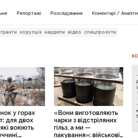
ьне
Репортажі
Розслідування
Коментарі / Аналіти
гранти
корупція
нардепи
відео
спецпроєкти
К
нок у горах
«Вони виготовляють
т: для двох
чарки з відстріляних
 які воюють
гільз, а ми —
ччині,
пакування»: військові