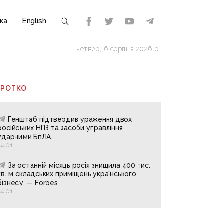
ка
English
четвер, 6 серпня 2026 р.
ОРОТКО
Генштаб підтвердив ураження двох
російських НПЗ та засоби управління
ударними БпЛА.
14:01
За останній місяць росія знищила 400 тис.
кв. м складських приміщень українського
бізнесу, — Forbes
14:01