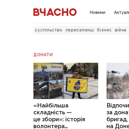
Новини
Актуал
суспільство
переселенці
бізнес
війна
ДОНАТИ
«Найбільша
Відпочи
складність —
за дона
це збори»: історія
бригад,
волонтера
на Доне