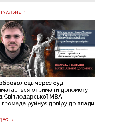
КТУАЛЬНЕ
оброволець через суд
амагається отримати допомогу
ід Світлодарської МВА:
к громада руйнує довіру до влади
ІДЕО